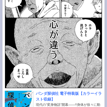
パンダ探偵社 電子特装版【カラーイラ
スト収録】
現代の“変身物語”開幕――!!身体が徐々に動