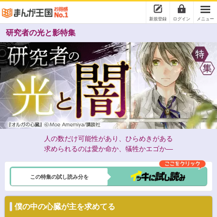
新規登録
ログイン
メニュー
研究者の光と影特集
人の数だけ可能性があり、ひらめきがある
求められるのは愛か命か、犠牲かエゴか―
この特集の試し読み分を
僕の中の心臓が主を求めてる