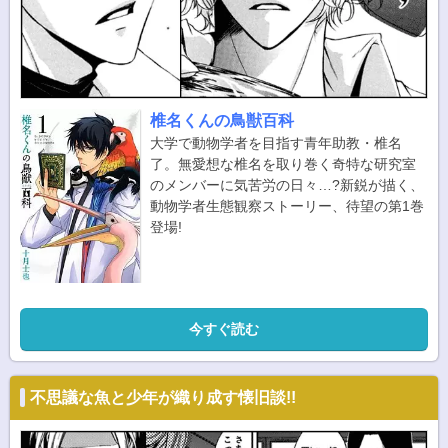
椎名くんの鳥獣百科
大学で動物学者を目指す青年助教・椎名
了。無愛想な椎名を取り巻く奇特な研究室
のメンバーに気苦労の日々…?新鋭が描く、
動物学者生態観察ストーリー、待望の第1巻
登場!
今すぐ読む
不思議な魚と少年が織り成す懐旧談!!