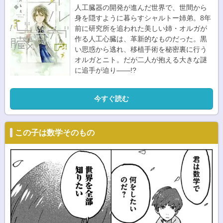
人工臓器の開発が進んだ世界で、世間から
身を隠すように暮らすシャルトー姉弟。8年
前に研究所を追われた美しい姉・オルガが
作る人工心臓は、革新的なものだった。黒
い思惑から逃れ、移植手術を秘密裏に行う
オルガとニト。だが二人が抱える大きな謎
に追手が迫り――!?
今すぐ読む
この子は数学そのもの