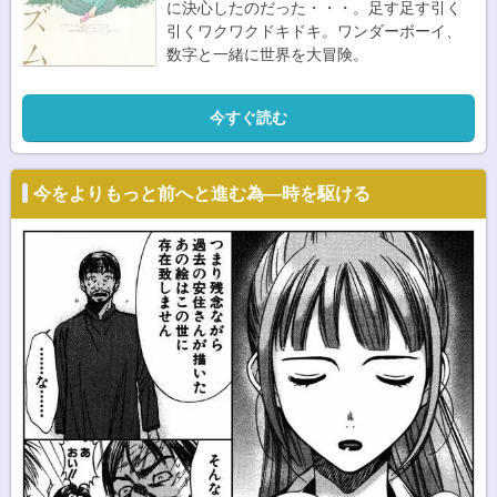
に決心したのだった・・・。足す足す引く
引くワクワクドキドキ。ワンダーボーイ、
数字と一緒に世界を大冒険。
今すぐ読む
今をよりもっと前へと進む為―時を駆ける