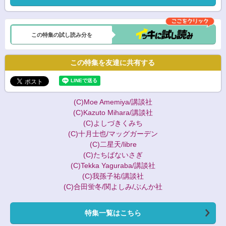
この特集の試し読み分を
この特集を友達に共有する
(C)Moe Amemiya/講談社
(C)Kazuto Mihara/講談社
(C)よしづきくみち
(C)十月士也/マッグガーデン
(C)二星天/libre
(C)たちばないさぎ
(C)Tekka Yaguraba/講談社
(C)我孫子祐/講談社
(C)合田蛍冬/関よしみ/ぶんか社
特集一覧はこちら