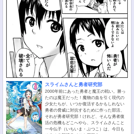
スライムさんと勇者研究部
2000年前にあった勇者と魔王の戦い。勝っ
たのは魔王だった！魔物の血を引く現代の
少女たちが、いつか復活するかもしれない
勇者の脅威に対抗するために作った部活、
それが勇者研究部！けれど、そんな勇者復
活の危機もどこへやら、スライムさんこと
一今仏子（いちいま・ぶつこ）は、今日も