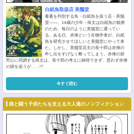
白紙魚取扱店 美鬚堂
毒素を判別する魚・白紙魚を扱う店・美鬚
堂――。14歳の少年・殊文は白紙魚の観察
のため、毎日のように美鬚堂に通ってい
る。ある日、赤俥という生物学者が、白紙
魚を研究させてほしいと美鬚堂にやって来
た。しかし、美鬚堂店主の長十郎は赤俥の
申し出をすげなく断ってしまう。赤俥の探
究心に同調する殊文は、長十郎の考えに納得できず、思わず赤俥
の跡を追うが……!?
今すぐ読む
病と闘う子供たちを支える大人達のノンフィクション