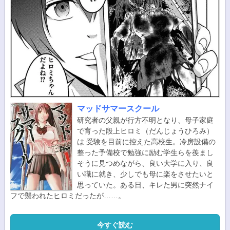
マッドサマースクール
研究者の父親が行方不明となり、母子家庭
で育った段上ヒロミ（だんじょうひろみ）
は 受験を目前に控えた高校生。冷房設備の
整った予備校で勉強に励む学生らを羨まし
そうに見つめながら、良い大学に入り、良
い職に就き、少しでも母に楽をさせたいと
思っていた。ある日、キレた男に突然ナイ
フで襲われたヒロミだったが……。
今すぐ読む