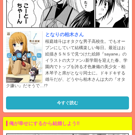
となりの柏木さん
桜庭雄斗はオタクな男子高校生。でもオー
プンにしていて結構楽しい毎日。最近はお
絵描きＳＮＳで見つけた絵師『sayane』の
イラストの大ファン♪新学期を迎えた春、学
園内でトップを誇る才色兼備の美少女・柏
木琴子と席がとなり同士に。ドキドキする
雄斗だが、どうやら柏木さんは大の『オタ
ク嫌い』だそうで…!?
今すぐ読む
俺が幸せにするから結婚しよう!!