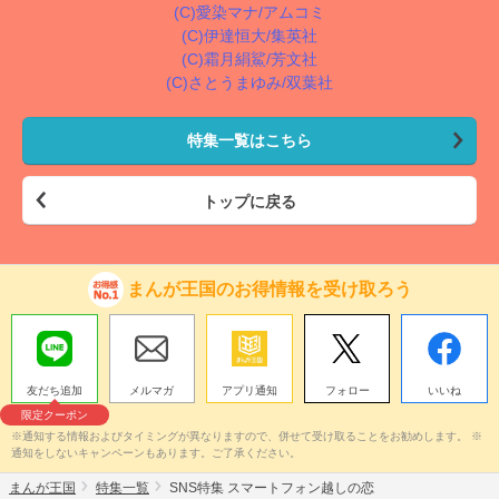
(C)愛染マナ/アムコミ
(C)伊達恒大/集英社
(C)霜月絹鯊/芳文社
(C)さとうまゆみ/双葉社
特集一覧はこちら
トップに戻る
まんが王国のお得情報を受け取ろう
友だち追加
メルマガ
アプリ通知
フォロー
いいね
限定クーポン
※通知する情報およびタイミングが異なりますので、併せて受け取ることをお勧めします。 ※
通知をしないキャンペーンもあります。ご了承ください。
まんが王国
特集一覧
SNS特集 スマートフォン越しの恋