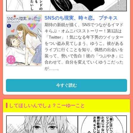
SNSのち現実、時々恋。 プチキス
期待の新鋭が描く、SNSでつながるイマド
キらぶ・オムニバスストーリー！第1話は
「Twitter」！気になる年下男のツイッター
をつい盗み見てしまう、ゆうこ。彼がある
ライブに行くことを知り、偶然の出会いを
装って、勢いで告白！彼の「つぶやき」に
合わせて、自分を変えていくゆうこだった
が……。
今すぐ読む
してほしいんでしょ？こーゆーこと