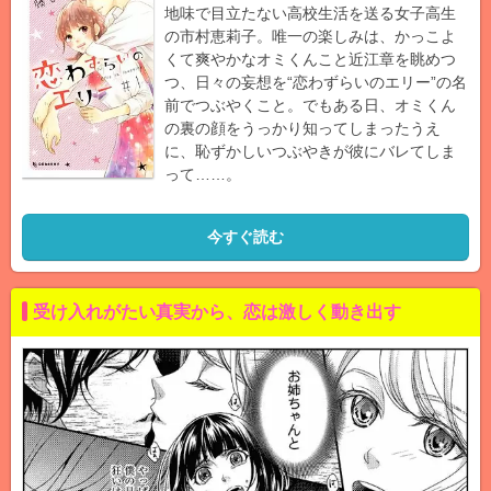
地味で目立たない高校生活を送る女子高生
の市村恵莉子。唯一の楽しみは、かっこよ
くて爽やかなオミくんこと近江章を眺めつ
つ、日々の妄想を“恋わずらいのエリー”の名
前でつぶやくこと。でもある日、オミくん
の裏の顔をうっかり知ってしまったうえ
に、恥ずかしいつぶやきが彼にバレてしま
って……。
今すぐ読む
受け入れがたい真実から、恋は激しく動き出す