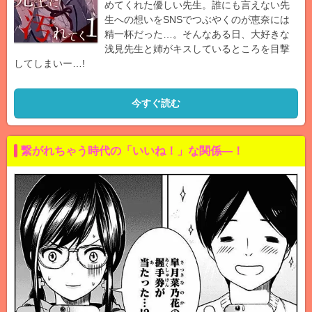
めてくれた優しい先生。誰にも言えない先
生への想いをSNSでつぶやくのが恵奈には
精一杯だった…。そんなある日、大好きな
浅見先生と姉がキスしているところを目撃
してしまいー…!
今すぐ読む
繋がれちゃう時代の「いいね！」な関係―！