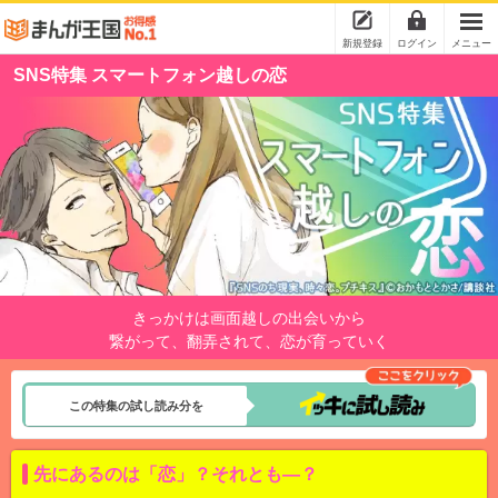
新規登録
ログイン
メニュー
SNS特集 スマートフォン越しの恋
きっかけは画面越しの出会いから
繋がって、翻弄されて、恋が育っていく
この特集の試し読み分を
先にあるのは「恋」？それとも―？