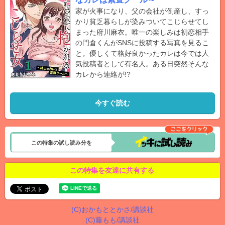
家が火事になり、父の会社が倒産し、すっ
かり貧乏暮らしが染みついてこじらせてし
まった府川麻衣。唯一の楽しみは初恋相手
の門倉くんがSNSに投稿する写真を見るこ
と。優しくて格好良かったカレは今では人
気投稿者として有名人。ある日突然そんな
カレから連絡が!?
今すぐ読む
この特集の試し読み分を
この特集を友達に共有する
(C)おかもととかさ/講談社
(C)藤もも/講談社