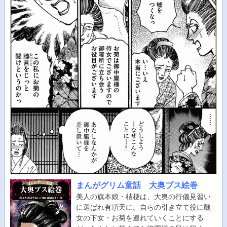
まんがグリム童話 大奥ブス絵巻
美人の旗本娘・桔梗は、大奥の行儀見習い
に選ばれ有頂天に。自らの引き立て役に醜
女の下女・お菊を連れていくことにする