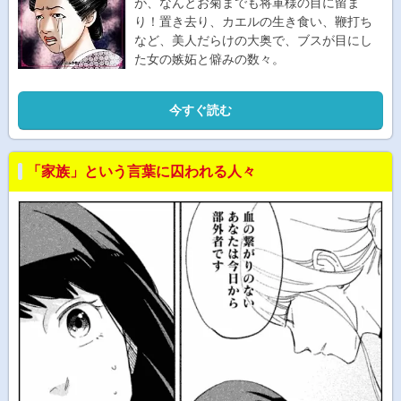
が、なんとお菊までも将軍様の目に留ま
り！置き去り、カエルの生き食い、鞭打ち
など、美人だらけの大奥で、ブスが目にし
た女の嫉妬と僻みの数々。
今すぐ読む
「家族」という言葉に囚われる人々