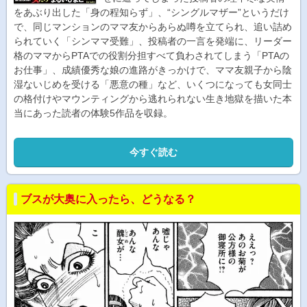
をあぶり出した「身の程知らず」、“シングルマザー”というだけ
で、同じマンションのママ友からあらぬ噂を立てられ、追い詰め
られていく「シンママ受難」、投稿者の一言を発端に、リーダー
格のママからPTAでの役割分担すべて負わされてしまう「PTAの
お仕事」、成績優秀な娘の進路がきっかけで、ママ友親子から陰
湿ないじめを受ける「悪意の種」など、いくつになっても女同士
の格付けやマウンティングから逃れられない生き地獄を描いた本
当にあった読者の体験5作品を収録。
今すぐ読む
ブスが大奥に入ったら、どうなる？