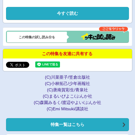
今すぐ読む
この特集の試し読み分を
この特集を友達に共有する
(C)川菜亜子/笠倉出版社
(C)小林拓己/少年画報社
(C)唐南賀彩生/青泉社
(C)まるいぴよこ/ぶんか社
(C)森園みるく/渡辺やよい/ぶんか社
(C)Emi Mitsuki/講談社
特集一覧はこちら