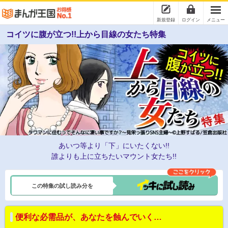
新規登録
ログイン
メニュー
コイツに腹が立つ!!上から目線の女たち特集
あいつ等より「下」にいたくない!!
誰よりも上に立ちたいマウント女たち!!
この特集の試し読み分を
便利な必需品が、あなたを蝕んでいく…