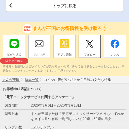
トップに戻る
まんが王国のお得情報を受け取ろう
友だち追加
メルマガ
アプリ通知
フォロー
いいね
限定クーポン
※通知する情報およびタイミングが異なりますので、併せて受け取ることをお勧めします。 ※
通知をしないキャンペーンもあります。ご了承ください。
まんが王国
特集一覧
コイツに腹が立つ!!上から目線の女たち特集
お得感No.1表記について
「電子コミックサービスに関するアンケート」
調査期間
2026年3月6日～2026年3月18日
調査対象
まんが王国または主要電子コミックサービスのうちいずれか
をメイン且つ有料で利用している20歳～69歳の男女
サンプル数
1,236サンプル