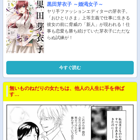
黒田芽衣子 ～婚渇女子～
ヤリ手ファッションエディターの芽衣子。
「おひとりさま」上等主義で仕事に生きる
彼女の前に脅威の「新人」が現われる！仕
事も恋愛も勝ち続けていた芽衣子にただな
らぬ試練が！
今すぐ読む
無いものねだりの女たちは、他人の人生に手を伸ば
す…