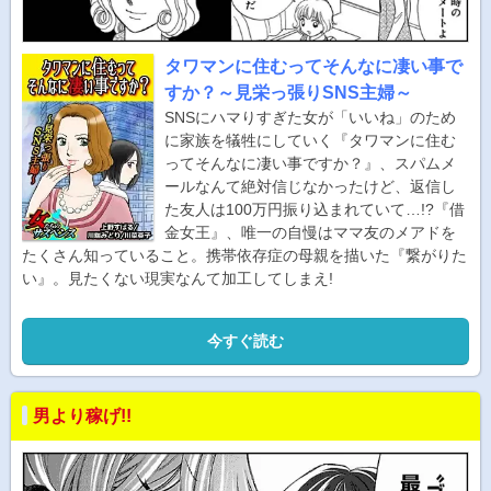
タワマンに住むってそんなに凄い事で
すか？～見栄っ張りSNS主婦～
SNSにハマりすぎた女が「いいね」のため
に家族を犠牲にしていく『タワマンに住む
ってそんなに凄い事ですか？』、スパムメ
ールなんて絶対信じなかったけど、返信し
た友人は100万円振り込まれていて…!?『借
金女王』、唯一の自慢はママ友のメアドを
たくさん知っていること。携帯依存症の母親を描いた『繋がりた
い』。見たくない現実なんて加工してしまえ!
今すぐ読む
男より稼げ!!