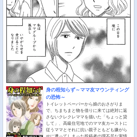
身の程知らず～ママ友マウンティング
の恐怖～
トイレットペーパーから娘のおさがりま
で、ちまちまと物を借りに来ては絶対に返
さないクレクレママを描いた「ちょっと貸
して」、高級住宅地でのママ友カーストに
従うママとそれに抗い親子ともども嫌がら
せに遭ってしまった投稿者の理不尽な実情