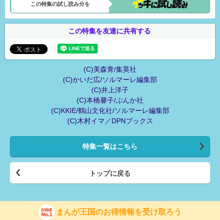
この特集の試し読み分を
この特集を友達に共有する
(C)美森青/集英社
(C)かいだ広/ソルマーレ編集部
(C)井上洋子
(C)本橋馨子/ぶんか社
(C)KKIE/鶴山文化社/ソルマーレ編集部
(C)木村イマ／DPNブックス
特集一覧はこちら
トップに戻る
まんが王国のお得情報を受け取ろう