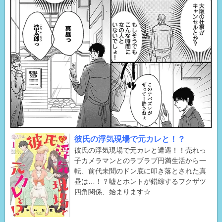
彼氏の浮気現場で元カレと！？
彼氏の浮気現場で元カレと遭遇！！売れっ
子カメラマンとのラブラブ円満生活から一
転、前代未聞のドン底に叩き落とされた真
昼は…！？嘘とホントが錯綜するフクザツ
四角関係、始まります☆