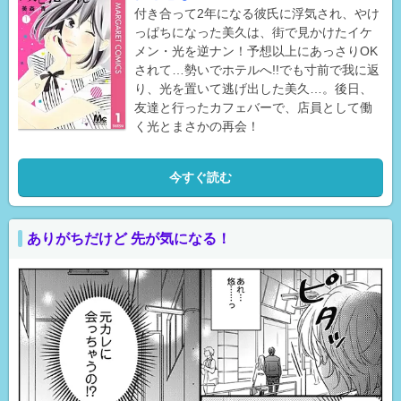
付き合って2年になる彼氏に浮気され、やけ
っぱちになった美久は、街で見かけたイケ
メン・光を逆ナン！予想以上にあっさりOK
されて…勢いでホテルへ!!でも寸前で我に返
り、光を置いて逃げ出した美久…。後日、
友達と行ったカフェバーで、店員として働
く光とまさかの再会！
今すぐ読む
ありがちだけど 先が気になる！