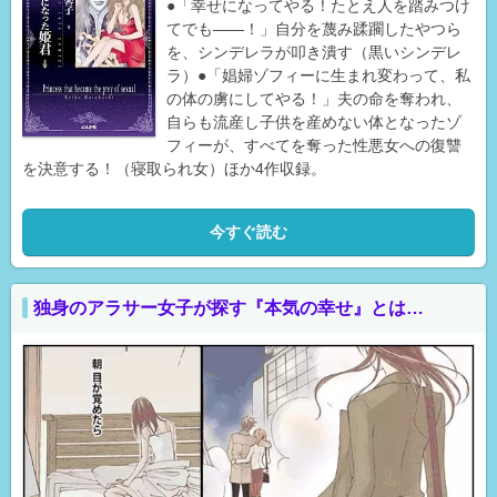
●「幸せになってやる！たとえ人を踏みつけ
てでも――！」自分を蔑み蹂躙したやつら
を、シンデレラが叩き潰す（黒いシンデレ
ラ）●「娼婦ゾフィーに生まれ変わって、私
の体の虜にしてやる！」夫の命を奪われ、
自らも流産し子供を産めない体となったゾ
フィーが、すべてを奪った性悪女への復讐
を決意する！（寝取られ女）ほか4作収録。
今すぐ読む
独身のアラサー女子が探す『本気の幸せ』とは…