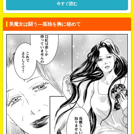
今すぐ読む
美魔女は闘う―孤独を胸に秘めて