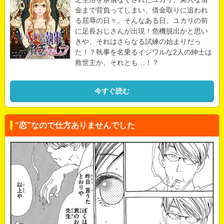
金まで背負ってしまい、借金取りに追われ
る屈辱の日々。そんなある日、ユカリの前
に足長おじさんが出現！危機脱出かと思い
きや、それはさらなる試練の始まりだっ
た！？執事を名乗るイジワルな2人の紳士は
救世主か、それとも…！？
今すぐ読む
“恋”なので仕方ありませんでした