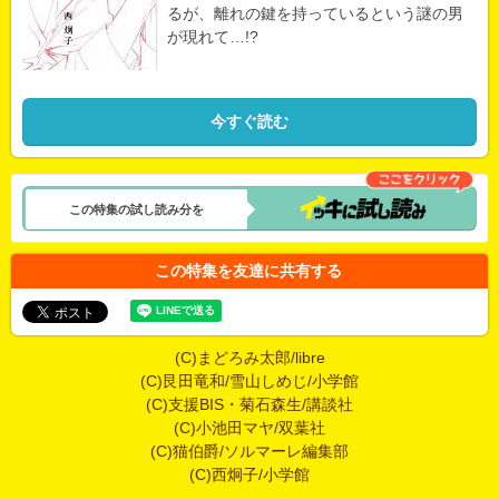
るが、離れの鍵を持っているという謎の男
が現れて…!?
今すぐ読む
この特集の試し読み分を
この特集を友達に共有する
(C)まどろみ太郎/libre
(C)艮田竜和/雪山しめじ/小学館
(C)支援BIS・菊石森生/講談社
(C)小池田マヤ/双葉社
(C)猫伯爵/ソルマーレ編集部
(C)西炯子/小学館