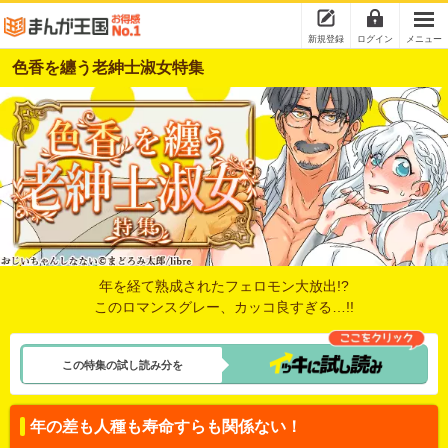
新規登録
ログイン
メニュー
色香を纏う老紳士淑女特集
年を経て熟成されたフェロモン大放出!?
このロマンスグレー、カッコ良すぎる…!!
この特集の試し読み分を
年の差も人種も寿命すらも関係ない！