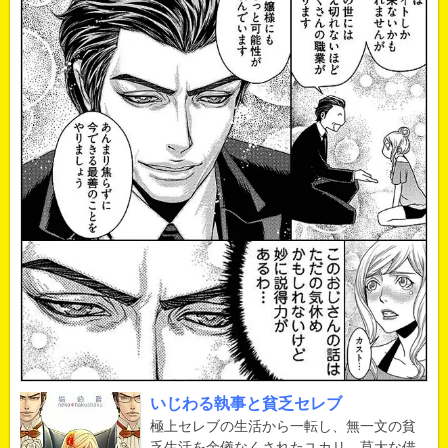
いじわる執事と貧乏セレブ
極上セレブの生活から一転し、無一文の貧
乏生活を余儀なくされたユカリ。莫大な借