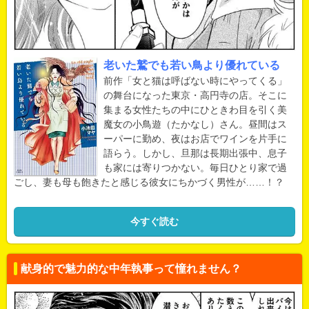
老いた鷲でも若い鳥より優れている
前作「女と猫は呼ばない時にやってくる」
の舞台になった東京・高円寺の店。そこに
集まる女性たちの中にひときわ目を引く美
魔女の小鳥遊（たかなし）さん。昼間はス
ーパーに勤め、夜はお店でワインを片手に
語らう。しかし、旦那は長期出張中、息子
も家には寄りつかない。毎日ひとり家で過
ごし、妻も母も飽きたと感じる彼女にちかづく男性が……！？
今すぐ読む
献身的で魅力的な中年執事って憧れません？