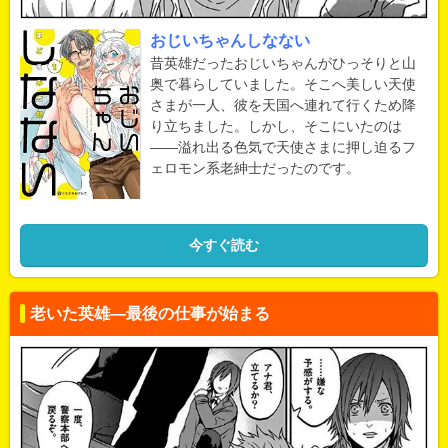
おじいちゃんしなない
昔英雄だったおじいちゃんがひっそりと山
奥で暮らしていました。そこへ美しい天使
さまが一人、彼を天国へ連れて行くため降
り立ちました。しかし、そこにいたのは
――溢れ出る色気で天使さまに押し迫るフ
ェロモン系老紳士だったのです。
今すぐ読む
老いた英雄―最後の仕事が始まる