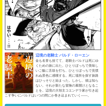
辺境の老騎士 バルド・ローエン
金も名誉も捨てて、老騎士バルドは死にゆ
くための旅に出た。ひとりぼっちで美味し
いご飯に舌鼓を打ち、ひとりぼっちで見慣
れぬ景色に感嘆する。死に場所を探す旅路
はひっそりと始まった。しかし、彼は知ら
ない。それが新たな冒険の幕開けとなるこ
とを。辺境の大領主コエンデラ家が引き起
こす争いにバルドはいつの間にか巻き込まれていく――。