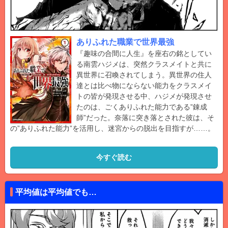
ありふれた職業で世界最強
『趣味の合間に人生』を座右の銘としてい
る南雲ハジメは、突然クラスメイトと共に
異世界に召喚されてしまう。異世界の住人
達とは比べ物にならない能力をクラスメイ
トの皆が発現させる中、ハジメが発現させ
たのは、ごくありふれた能力である”錬成
師”だった。奈落に突き落とされた彼は、そ
の”ありふれた能力”を活用し、迷宮からの脱出を目指すが……。
今すぐ読む
平均値は平均値でも…