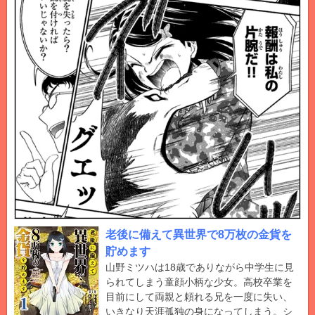
老後に備えて異世界で8万枚の金貨を
貯めます
山野ミツハは18歳でありながら中学生に見
られてしまう童顔小柄な少女。高校卒業を
目前にして両親と頼れる兄を一度に失い、
いきなり天涯孤独の身になってしまう。シ