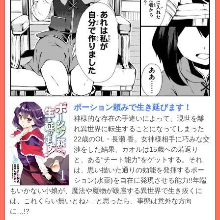
ポーション頼みで生き延びます！
神様的な存在の手違いによって、現世を離
れ異世界に転生することになってしまった
22歳のOL・長瀬 香。女神様相手に巧みな交
渉をした結果、カオルは15歳への若返り
と、ある“チート能力”をゲットする。それ
は、思い描いた通りの効能を発揮するポー
ション(水薬)を自在に発現させる能力!!年端
もいかない小娘が、魔法や魔物が跋扈する異世界で生き抜くに
は、これくらい無いとね♪…と思ったら、事態は意外な方向
に…!?