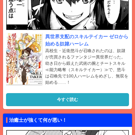
異世界支配のスキルテイカー ゼロから
始める奴隷ハーレム
高校生・近衛悠斗が召喚されたのは、奴隷
が売買されるファンタジー異世界だった。
幼き日から鍛えた武術の腕とチートスキル
≪能力略奪（スキルテイカー）≫で、悠斗
は召喚先で100人ハーレムをめざし、無双を
始める……！
今すぐ読む
治癒士が強くて何が悪い！