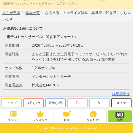
通知をしないキャンペーンもあります。ご了承ください。
まんが王国
特集一覧
なろう系コミカライズ特集 異世界で好き勝手しちゃ
います
お得感No.1表記について
「電子コミックサービスに関するアンケート」
調査期間
2026年3月6日～2026年3月18日
調査対象
まんが王国または主要電子コミックサービスのうちいずれか
をメイン且つ有料で利用している20歳～69歳の男女
サンプル数
1,236サンプル
調査方法
インターネットリサーチ
調査委託先
株式会社MARCS
詳細表示▼
トップ
女性/少女
青年/少年
TL
BL
オトナ
無料
ジャンル
ランキング
新刊
来店ﾎﾟｲﾝﾄ
Copyright(c)Beaglee Inc. All Rights Reserved.