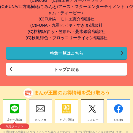
(C)RoGa (C)白米良／オーバーラップ
(C)FUNA/亜方逸樹/ねこみんと/アース・スターエンターテイメント（ジ
ャム・ティービー）
(C)FUNA・モトエ恵介/講談社
(C)FUNA・九重ヒビキ・すきま/講談社
(C)柑橘ゆすら・笠原巴・蔓木鋼音/講談社
(C)秋風緋色・ブロッコリーライオン/講談社
特集一覧はこちら
トップに戻る
まんが王国のお得情報を受け取ろう
友だち追加
メルマガ
アプリ通知
フォロー
いいね
限定クーポン
※通知する情報およびタイミングが異なりますので、併せて受け取ることをお勧めします。 ※