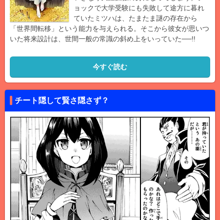
ョックで大学受験にも失敗して途方に暮れ
ていたミツハは、たまたま謎の存在から
「世界間転移」という能力を与えられる。そこから彼女が思いつ
いた将来設計は、世間一般の常識の斜め上をいっていた──!!
今すぐ読む
チート隠して賢さ隠さず？