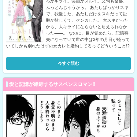
ろがキライ。笑顔がズルイ。文句も全部、
ふっとんじゃうから。 あたしばっかりスキ
で、我慢した。あたしだけをスキだって証
拠が欲しくて、ケンカした。 大スキだった
から、大キライにならないと耐えられなか
った――。 なのに、目が覚めたら、記憶喪
失になっていて世の中は3年の月日が経って
いてしかも別れたはずの元カレと婚約してるってどういうこと!?
今すぐ読む
愛と記憶が錯綜するサスペンスロマン!!