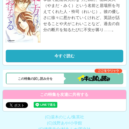
（やまだ・みく）という名前と居場所を与
えてくれた人・怜司（れいじ）。彼の優し
さに徐々に惹かれていくけれど、英語が話
せることや犬がこわいことなど、過去の自
分の断片を知るたびに不安が募り……。
今すぐ読む
この特集の試し読み分を
この特集を友達に共有する
(C)湯木のじん/集英社
(C)浅野あや/小学館
(C)後藤圭介/村生ミオ/芳文社