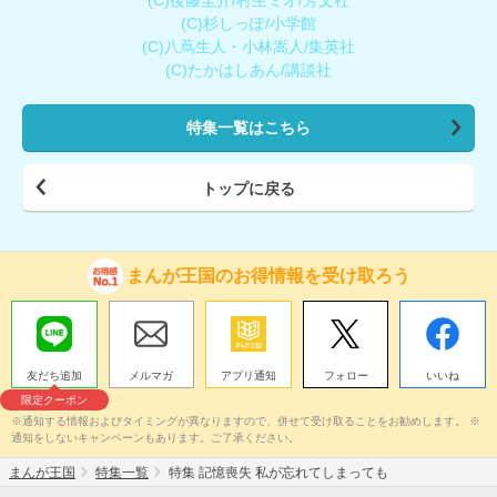
(C)杉しっぽ/小学館
(C)八蔦生人・小林嵩人/集英社
(C)たかはしあん/講談社
特集一覧はこちら
トップに戻る
まんが王国のお得情報を受け取ろう
友だち追加
メルマガ
アプリ通知
フォロー
いいね
限定クーポン
※通知する情報およびタイミングが異なりますので、併せて受け取ることをお勧めします。 ※
通知をしないキャンペーンもあります。ご了承ください。
まんが王国
特集一覧
特集 記憶喪失 私が忘れてしまっても