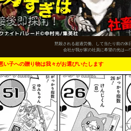
黙殺される超過労働、して当たり前の休
会社が我が家の社員に希望の光は―!
悪い子への贈り物は我々がお選びいたします