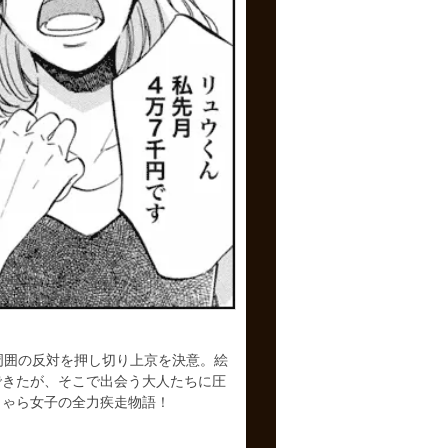
周囲の反対を押し切り上京を決意。絵
できたが、そこで出会う大人たちに圧
しゃら女子の全力疾走物語！