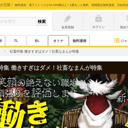
が王国！
無料漫画・電子コミックが10,000冊以上！1冊丸ごと無料、期間限定無料漫画、完結作
ログイン
会員登録
初め
ジャ
年
TL
BL
オトナ
無料漫画
社畜特集 働きすぎはダメ！社畜なまんが特集
特集 働きすぎはダメ！社畜なまんが特集