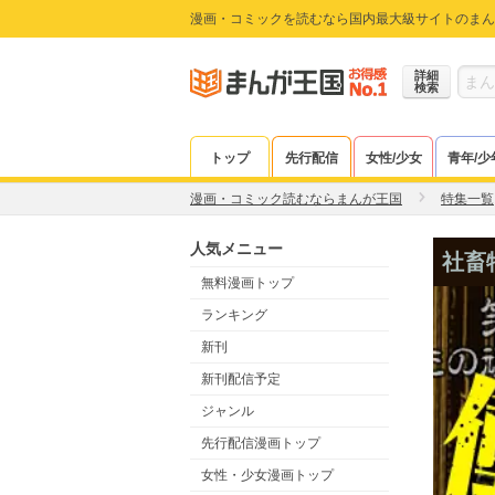
漫画・コミックを読むなら国内最大級サイトのまん
詳細
検索
トップ
先行配信
女性/少女
青年/少
漫画・コミック読むならまんが王国
特集一覧
人気メニュー
社畜
無料漫画トップ
ランキング
新刊
新刊配信予定
ジャンル
先行配信漫画トップ
女性・少女漫画トップ