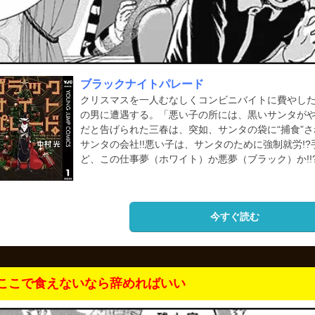
ブラックナイトパレード
クリスマスを一人むなしくコンビニバイトに費やし
の男に遭遇する。「悪い子の所には、黒いサンタが
だと告げられた三春は、突如、サンタの袋に“捕食”さ
サンタの会社!!悪い子は、サンタのために強制就労!
ど、この仕事夢（ホワイト）か悪夢（ブラック）か!!
今すぐ読む
ここで食えないなら辞めればいい