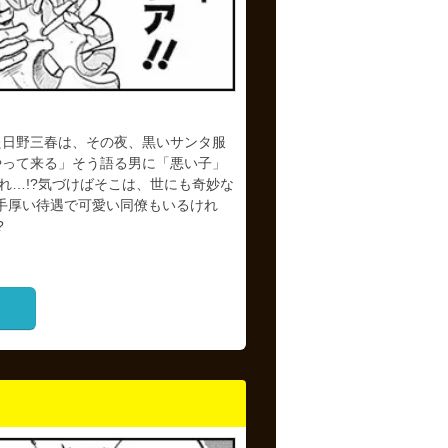
た日野三春は、その夜、黒いサンタ服
やって来る」そう語る男に「悪い子」
れ…!?気づけばそこは、世にも奇妙な
?手厚い待遇で可愛い同僚もいるけれ
?