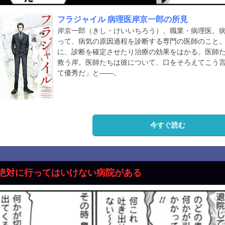
フラジャイル 病理医岸京一郎の所見
岸京一郎（きし・けいいちろう）、職業・病理医。
って、病気の原因過程を診断する専門の医師のこと
に、診断を確定させたり治療の効果をはかる。医師
救う岸。医師たちは彼について、口をそろえてこう
て優秀だ」と――。
今すぐ読む
絶対に行ってはいけない病院がある