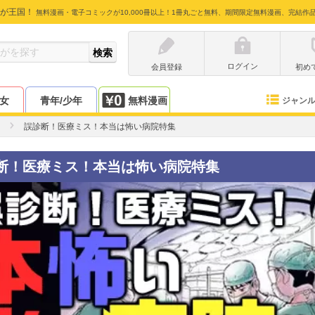
が王国！
無料漫画・電子コミックが10,000冊以上！1冊丸ごと無料、期間限定無料漫画、完結作
ログイン
会員登録
初め
少女
青年/少年
無料漫画
ジャン
誤診断！医療ミス！本当は怖い病院特集
断！医療ミス！本当は怖い病院特集