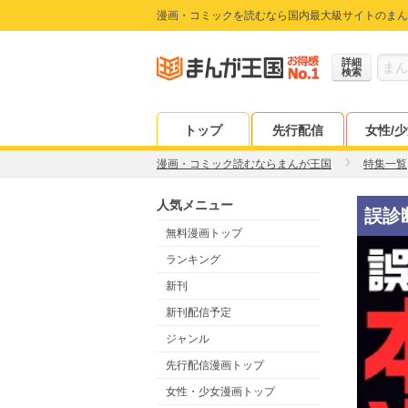
漫画・コミックを読むなら国内最大級サイトのまん
詳細
検索
トップ
先行配信
女性/
漫画・コミック読むならまんが王国
特集一覧
人気メニュー
誤診
無料漫画トップ
ランキング
新刊
新刊配信予定
ジャンル
先行配信漫画トップ
女性・少女漫画トップ