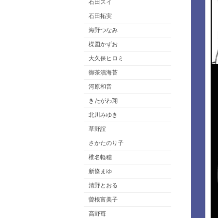
石田スイ
石田拓実
海野つなみ
楳図かずお
大久保ヒロミ
御茶漬海苔
河原和音
きたがわ翔
北川みゆき
草野誼
さかたのり子
椎名軽穂
新條まゆ
清野とおる
曽根富美子
高野苺