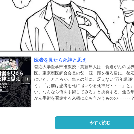
医者を見たら死神と思え
啓応大学医学部准教授・真藤隼人は、食道がんの世
医。東京都医師会会長の父・源一郎を後ろ盾に、啓
にいた。ところが、隼人の前に、冴えない”万年講師
う。「お前は患者を死に追いやる死神だ・・・」と
い、なんなら俺を手術してみろ」と挑発する。焦る
がん手術を否定する来栖に立ち向かうものの･･････!?
今すぐ読む