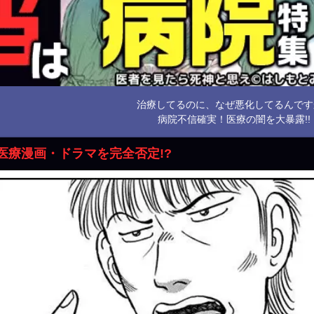
治療してるのに、なぜ悪化してるんですか
病院不信確実！医療の闇を大暴露!!
医療漫画・ドラマを完全否定!?