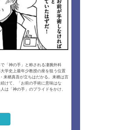
界で「神の手」と称される凄腕外科
応大学史上最年少教授の座を狙う位置
”・来栖真吾が立ちはだかる。来栖は言
。続けて、「お前の手術に意味はな
隼人は「神の手」のプライドをかけ、