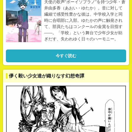
天使の歌声“ボーイソプラノ”を持つ少年・蒼
井由多香（あおい・ゆたか）。音に対して
繊細で感受性豊かな彼は、中学校入学と同
時に合唱部に入部。ゆたかの声に触発され
て、部員たちはコンクールの金賞を目指す
――。「学校」という舞台で少年少女が紡
ぎだす、失われゆく日々のハーモニー。
今すぐ読む
儚く毅い少女達が織りなす幻想奇譚