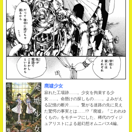
廃墟少女
寂れた工場跡……。少女を拘束する少
女……。命懸けの探しもの……。よみがえ
る記憶の断片……。繋がる迷路の先に見え
た驚愕の事実とは……!?『廃墟』『こわれゆ
くもの』をモチーフにした、稀代のヴィジ
ュアリストによる超幻想オムニバス4編。