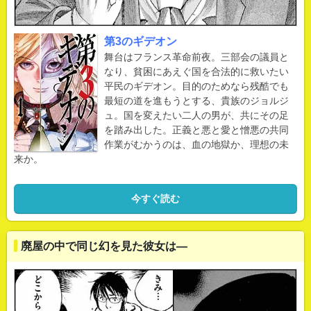
第3のギデオン
舞台はフランス革命前夜。三部会の議員と
なり、貧困にあえぐ国を合法的に救いたい
平民のギデオン。目的のためなら残酷でも
最短の道を進もうとする、貴族のジョルジ
ュ。国を変えたい二人の男が、共にその足
を踏み出した。正義と悪と愛と憎悪の共同
作業がむかうのは、血の地獄か、理想の未
来か。
今すぐ読む
廃屋の中で同じ幻を見た彼女は―