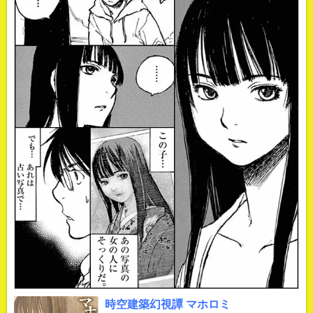
時空建築幻視譚 マホロミ