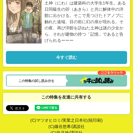
土神（にわ）は建築科の大学生1年生。ある
日同級生の卯（あきら）と共に解体中の洋
館に出かける。そこで見つけたドアノブに
触れた途端、目の前に幻の扉が現れる。そ
の夜、再び洋館を訪ねた土神は謎の少女か
ら、それが建物の持つ「記憶」であると告
げられるーーー
今すぐ読む
この特集の試し読み分を
この特集を友達に共有する
(C)マツオヒロミ/実業之日本社(暁印刷)
(C)鎌谷悠希/講談社
(C)尚月地/講談社