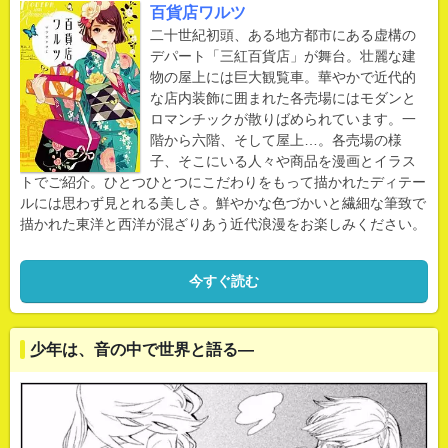
百貨店ワルツ
二十世紀初頭、ある地方都市にある虚構の
デパート「三紅百貨店」が舞台。壮麗な建
物の屋上には巨大観覧車。華やかで近代的
な店内装飾に囲まれた各売場にはモダンと
ロマンチックが散りばめられています。一
階から六階、そして屋上…。各売場の様
子、そこにいる人々や商品を漫画とイラス
トでご紹介。ひとつひとつにこだわりをもって描かれたディテー
ルには思わず見とれる美しさ。鮮やかな色づかいと繊細な筆致で
描かれた東洋と西洋が混ざりあう近代浪漫をお楽しみください。
今すぐ読む
少年は、音の中で世界と語る―