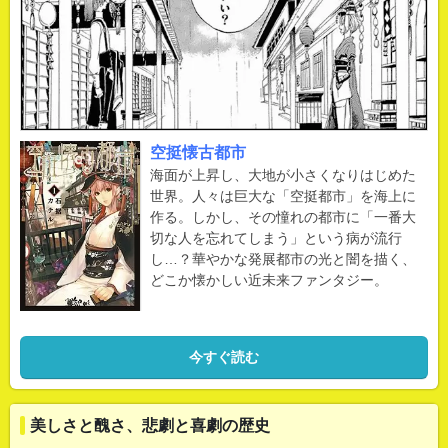
空挺懐古都市
海面が上昇し、大地が小さくなりはじめた
世界。人々は巨大な「空挺都市」を海上に
作る。しかし、その憧れの都市に「一番大
切な人を忘れてしまう」という病が流行
し…？華やかな発展都市の光と闇を描く、
どこか懐かしい近未来ファンタジー。
今すぐ読む
美しさと醜さ、悲劇と喜劇の歴史