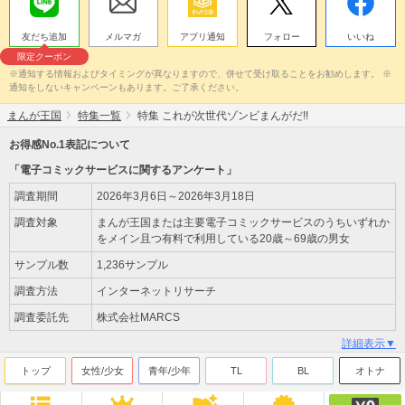
友だち追加
メルマガ
アプリ通知
フォロー
いいね
限定クーポン
※通知する情報およびタイミングが異なりますので、併せて受け取ることをお勧めします。 ※
通知をしないキャンペーンもあります。ご了承ください。
まんが王国
特集一覧
特集 これが次世代ゾンビまんがだ!!
お得感No.1表記について
「電子コミックサービスに関するアンケート」
調査期間
2026年3月6日～2026年3月18日
調査対象
まんが王国または主要電子コミックサービスのうちいずれか
をメイン且つ有料で利用している20歳～69歳の男女
サンプル数
1,236サンプル
調査方法
インターネットリサーチ
調査委託先
株式会社MARCS
詳細表示▼
トップ
女性/少女
青年/少年
TL
BL
オトナ