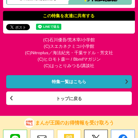
この特集を友達に共有する
(C)石川優吾/荒木宰/小学館
(C)スエカネクミコ/小学館
(C)Nitroplus／海法紀光・千葉サドル・芳文社
(C)ヒロモト森一 / Bbmfマガジン
(C)はっとりみつる/講談社
特集一覧はこちら
トップに戻る
まんが王国のお得情報を受け取ろう