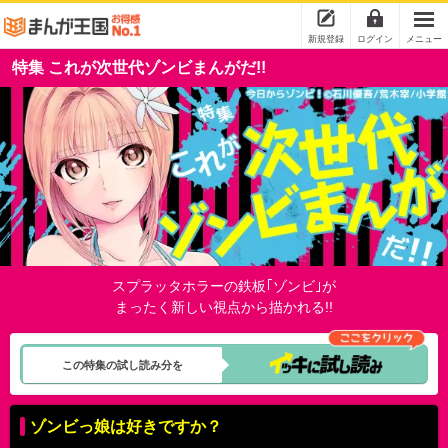
新規登録
ログイン
メニュー
特集 これが次世代ゾンビまんがだ!!
スプラッタホラーの鉄板｢ゾンビ｣が
まったく新しい視点から描かれる!!
この特集の試し読み分を
ゾンビっ娘は好きですか？