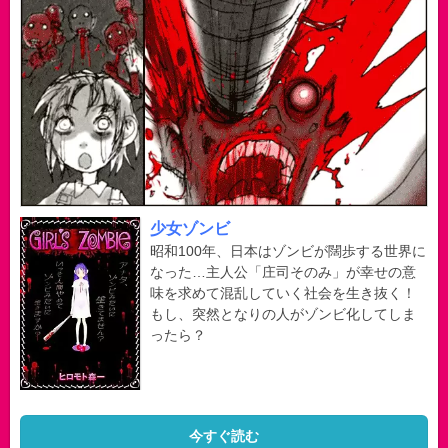
少女ゾンビ
昭和100年、日本はゾンビが闊歩する世界に
なった…主人公「庄司そのみ」が幸せの意
味を求めて混乱していく社会を生き抜く！
もし、突然となりの人がゾンビ化してしま
ったら？
今すぐ読む