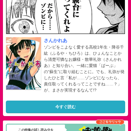
さんかれあ
ゾンビをこよなく愛する高校1年生・降谷千
紘（ふるや・ちひろ）は、ひょんなことか
ら清楚可憐なお嬢様・散華礼弥（さんかれ
あ）と知り合い、一緒に愛猫「ばーぶ」
の“蘇生”に取り組むことに。でも、礼弥が発
したひと言「私が……ゾンビになったら、
責任取ってくれるってことですね……？」
が、まさか実現するなんて!?
今すぐ読む
この特集の試し読み分を