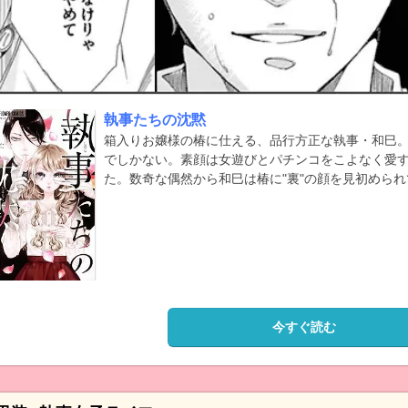
執事たちの沈黙
箱入りお嬢様の椿に仕える、品行方正な執事・和巳。
でしかない。素顔は女遊びとパチンコをこよなく愛
た。数奇な偶然から和巳は椿に"裏"の顔を見初めら
今すぐ読む