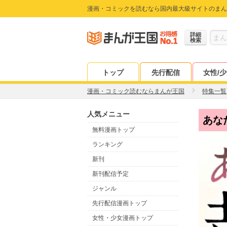
漫画・コミックを読むなら国内最大級サイトのまん
詳細
検索
トップ
先行配信
女性/
漫画・コミック読むならまんが王国
特集一覧
人気メニュー
あな
無料漫画トップ
ランキング
新刊
新刊配信予定
ジャンル
先行配信漫画トップ
女性・少女漫画トップ