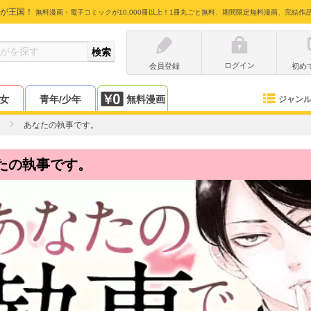
が王国！
無料漫画・電子コミックが10,000冊以上！1冊丸ごと無料、期間限定無料漫画、完結作
ログイン
会員登録
初め
少女
青年/少年
無料漫画
ジャン
あなたの執事です。
たの執事です。