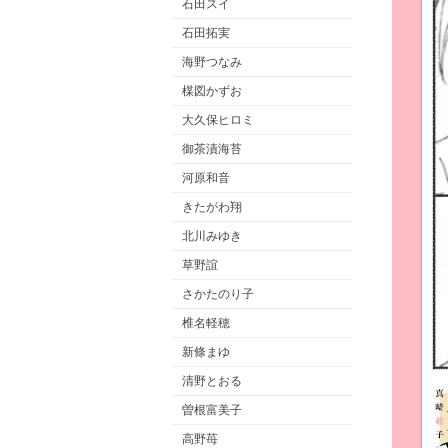
石田スイ
石田拓実
海野つなみ
楳図かずお
大久保ヒロミ
御茶漬海苔
河原和音
きたがわ翔
北川みゆき
草野誼
さかたのり子
椎名軽穂
新條まゆ
清野とおる
曽根富美子
高野苺