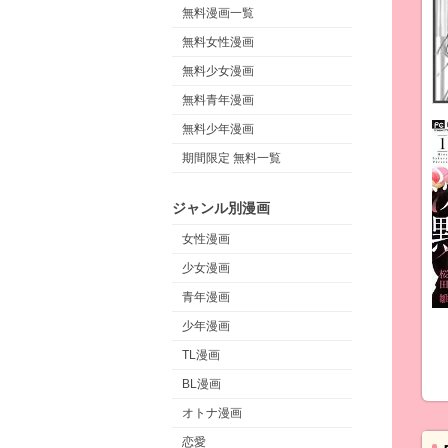
無料漫画一覧
無料女性漫画
無料少女漫画
無料青年漫画
無料少年漫画
期間限定 無料一覧
ジャンル別漫画
女性漫画
少女漫画
青年漫画
少年漫画
TL漫画
BL漫画
オトナ漫画
恋愛