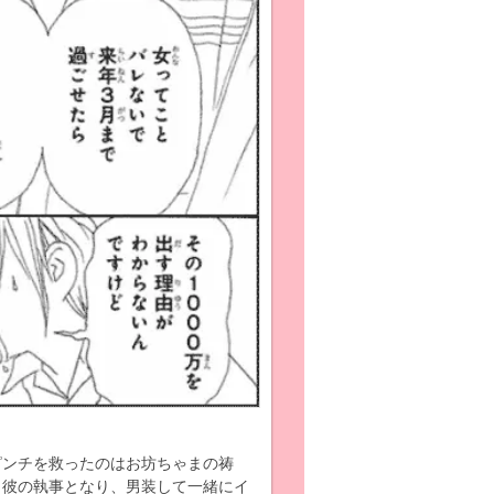
ピンチを救ったのはお坊ちゃまの祷
、彼の執事となり、男装して一緒にイ