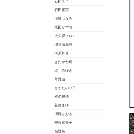
石田スイ
石田拓実
海野つなみ
楳図かずお
大久保ヒロミ
御茶漬海苔
河原和音
きたがわ翔
北川みゆき
草野誼
さかたのり子
椎名軽穂
新條まゆ
清野とおる
曽根富美子
高野苺