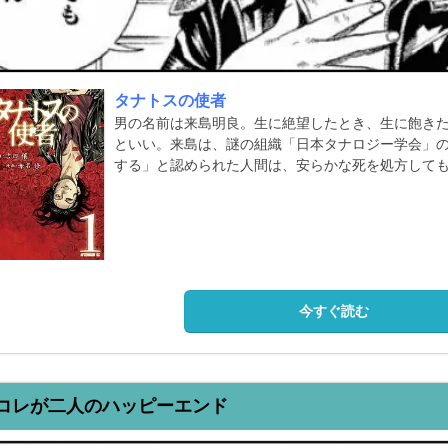
タナトスの使者
男の名前は来島明良。生に絶望したとき、生に飽き
といい。来島は、謎の組織「日本タナロジー学会」
する」と認められた人間は、安らかな死を処方して
今すぐ読む
コレが二人のハッピーエンド