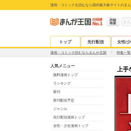
漫画・コミックを読むなら国内最大級サイトのまん
詳細
検索
トップ
先行配信
女性/
漫画・コミック読むならまんが王国
特集一覧
人気メニュー
上手
無料漫画トップ
ランキング
新刊
新刊配信予定
ジャンル
先行配信漫画トップ
女性・少女漫画トップ