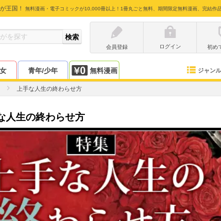
が王国！
無料漫画・電子コミックが10,000冊以上！1冊丸ごと無料、期間限定無料漫画、完結作
ログイン
会員登録
初め
少女
青年/少年
無料漫画
ジャン
上手な人生の終わらせ方
な人生の終わらせ方