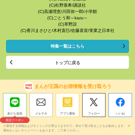
(C)杜野亜希/講談社
(C)高瀬理恵/川田弥一郎/小学館
(C)ごとう和～kazu～
(C)草野誼
(C)香川まさひと/木村直巳/佐藤喜宣/実業之日本社
特集一覧はこちら
トップに戻る
まんが王国のお得情報を受け取ろう
友だち追加
メルマガ
アプリ通知
フォロー
いいね
限定クーポン
※通知する情報およびタイミングが異なりますので、併せて受け取ることをお勧めします。 ※
通知をしないキャンペーンもあります。ご了承ください。