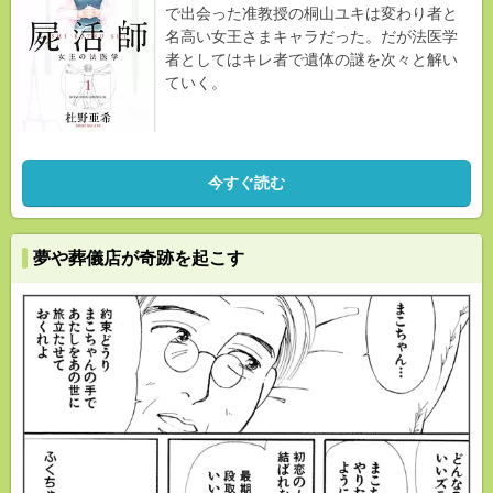
で出会った准教授の桐山ユキは変わり者と
名高い女王さまキャラだった。だが法医学
者としてはキレ者で遺体の謎を次々と解い
ていく。
今すぐ読む
夢や葬儀店が奇跡を起こす