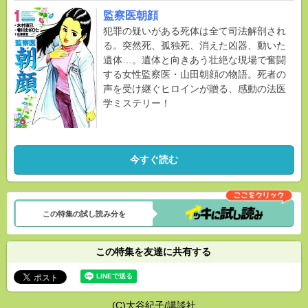
監察医朝顔
犯罪の疑いがある死体は全て司法解剖され
る。突然死、孤独死、消えた凶器、動いた
遺体…。遺体と向きあう壮絶な現場で奮闘
する女性監察医・山田朝顔の物語。死者の
声を受け継ぐヒロインが贈る、感動の法医
学ミステリー！
今すぐ読む
この特集の試し読み分を
この特集を友達に共有する
(C)大谷紀子/講談社