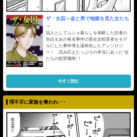
ザ・女囚～金と男で地獄を見た女たち
～
囚人としてムショ暮らしを体験した読者の
告白＆あの有名事件の実在女犯罪者をモデ
ルにした事件簿を漫画化したアンソロジ
ー！ 読み応えたっぷりの本当にあった“女
たちの犯罪懺悔”！
今すぐ読む
理不尽に家族を奪われ･･･