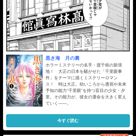
黒き海 月の裏
ホラーミステリーの名手・渡千枝の新境
地！ 大正の日本を騒がせた「千里眼事
件」をテーマに描くミステリーロマン
ス！ 時は大正。幼いころから透視や未来
予知の能力“千里眼”を持つ盲目の少女・夕
里。その能力が、彼女の運命を大きく変え
ていく――。
今すぐ読む