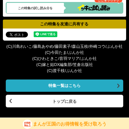
この特集の試し読み分を
この特集を友達に共有する
(C)川島れいこ/藤島あやめ/藤田素子/森山玉枝/外崎コウ/ぶんか社
(C)今田たま/ぶんか社
(C)ひわときこ/音羽マリア/ぶんか社
(C)嫁と姑DX編集部/笠倉出版社
(C)渡千枝/ぶんか社
特集一覧はこちら
トップに戻る
まんが王国のお得情報を受け取ろう