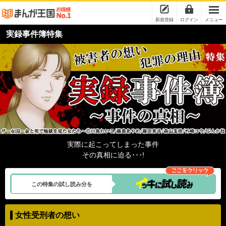
新規登録
ログイン
メニュー
実録事件簿特集
実際に起こってしまった事件
その真相に迫る･･･!
この特集の試し読み分を
女性受刑者の想い