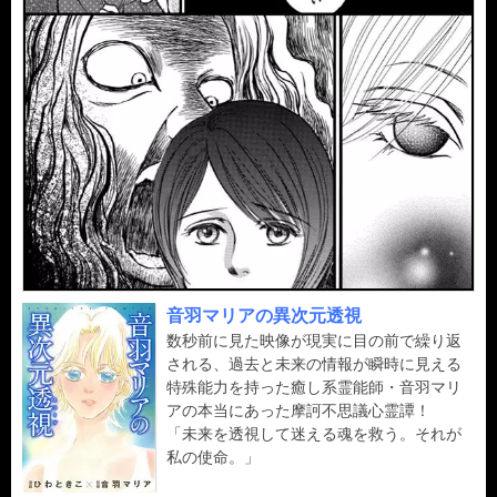
音羽マリアの異次元透視
数秒前に見た映像が現実に目の前で繰り返
される、過去と未来の情報が瞬時に見える
特殊能力を持った癒し系霊能師・音羽マリ
アの本当にあった摩訶不思議心霊譚！
「未来を透視して迷える魂を救う。それが
私の使命。」