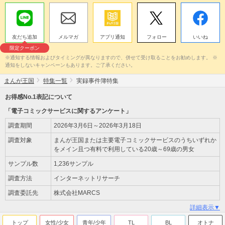
友だち追加
メルマガ
アプリ通知
フォロー
いいね
限定クーポン
※通知する情報およびタイミングが異なりますので、併せて受け取ることをお勧めします。 ※
通知をしないキャンペーンもあります。ご了承ください。
まんが王国
特集一覧
実録事件簿特集
お得感No.1表記について
「電子コミックサービスに関するアンケート」
調査期間
2026年3月6日～2026年3月18日
調査対象
まんが王国または主要電子コミックサービスのうちいずれか
をメイン且つ有料で利用している20歳～69歳の男女
サンプル数
1,236サンプル
調査方法
インターネットリサーチ
調査委託先
株式会社MARCS
詳細表示▼
トップ
女性/少女
青年/少年
TL
BL
オトナ