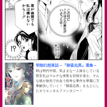
明朝幻想夜話～『聊斎志異』選集～
時は明代中国。気ままな一人旅をしている
郭玄礼はマルチな侠客を目指す道士。そん
な彼が旅先で出会う怪奇な事件を華麗に万
事解決していく！『聊斎志異』をもとにし
たオリエンタルファンタジー！