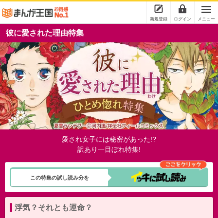
新規登録
ログイン
メニュー
彼に愛された理由特集
愛され女子には秘密があった!?
訳あり一目ぼれ特集!
この特集の試し読み分を
浮気？それとも運命？