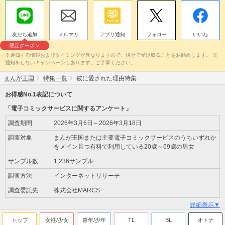
友だち追加
メルマガ
アプリ通知
フォロー
いいね
限定クーポン
※通知する情報およびタイミングが異なりますので、併せて受け取ることをお勧めします。 ※
通知をしないキャンペーンもあります。ご了承ください。
まんが王国
特集一覧
彼に愛された理由特集
お得感No.1表記について
「電子コミックサービスに関するアンケート」
調査期間
2026年3月6日～2026年3月18日
調査対象
まんが王国または主要電子コミックサービスのうちいずれか
をメイン且つ有料で利用している20歳～69歳の男女
サンプル数
1,236サンプル
調査方法
インターネットリサーチ
調査委託先
株式会社MARCS
詳細表示▼
トップ
女性/少女
青年/少年
TL
BL
オトナ