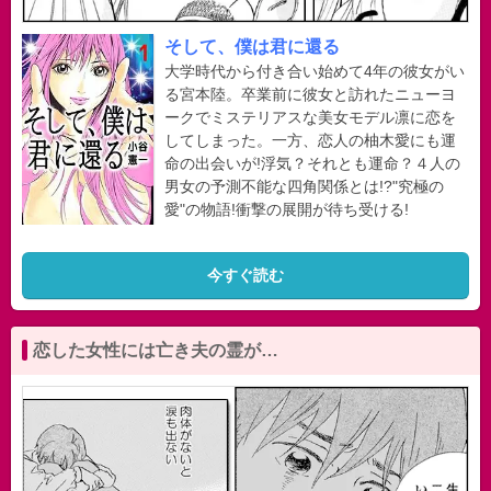
そして、僕は君に還る
大学時代から付き合い始めて4年の彼女がい
る宮本陸。卒業前に彼女と訪れたニューヨ
ークでミステリアスな美女モデル凛に恋を
してしまった。一方、恋人の柚木愛にも運
命の出会いが!浮気？それとも運命？４人の
男女の予測不能な四角関係とは!?"究極の
愛"の物語!衝撃の展開が待ち受ける!
今すぐ読む
恋した女性には亡き夫の霊が…