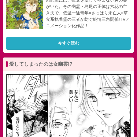
の部屋には、彼女を愛してやまない男の霊
がいた。その幽霊・島尾の正体は六花の亡
き夫で。低温一途青年×さっぱり未亡人×草
食系執着霊の三者が紡ぐ純情三角関係!TVア
ニメーション化作品！
今すぐ読む
愛してしまったのは女幽霊!?