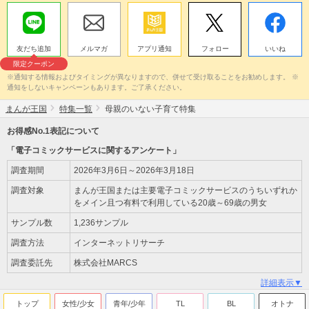
友だち追加
メルマガ
アプリ通知
フォロー
いいね
限定クーポン
※通知する情報およびタイミングが異なりますので、併せて受け取ることをお勧めします。 ※
通知をしないキャンペーンもあります。ご了承ください。
まんが王国
特集一覧
母親のいない子育て特集
お得感No.1表記について
「電子コミックサービスに関するアンケート」
調査期間
2026年3月6日～2026年3月18日
調査対象
まんが王国または主要電子コミックサービスのうちいずれか
をメイン且つ有料で利用している20歳～69歳の男女
サンプル数
1,236サンプル
調査方法
インターネットリサーチ
調査委託先
株式会社MARCS
詳細表示▼
トップ
女性/少女
青年/少年
TL
BL
オトナ