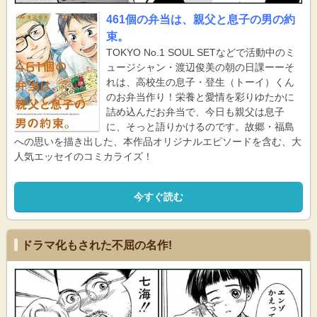
461個の弁当は、親父と息子の男の約
束。
TOKYO No.1 SOUL SETなどで活動中のミ
ュージシャン・渡辺俊美の朝の日課ーーそ
れは、高校生の息子・登生（トーイ）くん
のお弁当作り！栄養と愛情を彩りゆたかに
詰め込んだお弁当で、今日も親父は息子
に、そっと語りかけるのです。故郷・福島
への思いを描き出した、本作品オリジナルエピソードを含む、大
人気エッセイのコミカライズ！
今すぐ読む
ドラマ化もされた不屈の名作!