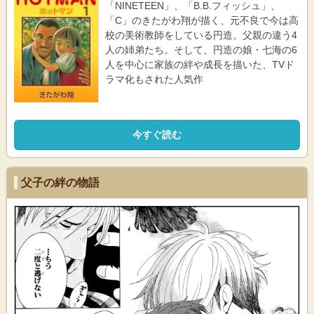
「NINETEEN」、「B.B.フィッシュ」、
「C」のきたがわ翔が描く、元不良で今は高
校の美術教師をしている円造。父親の違う4
人の姉弟たち。そして、円造の娘・七海の6
人を中心に家族の絆や成長を描いた、TVド
ラマ化もされた人気作
今すぐ読む
父子の絆の物語