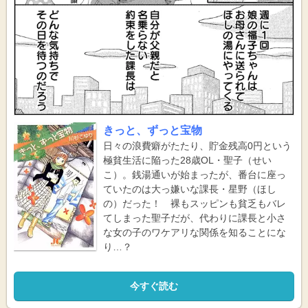
きっと、ずっと宝物
日々の浪費癖がたたり、貯金残高0円という
極貧生活に陥った28歳OL・聖子（せい
こ）。銭湯通いが始まったが、番台に座っ
ていたのは大っ嫌いな課長・星野（ほし
の）だった！ 裸もスッピンも貧乏もバレ
てしまった聖子だが、代わりに課長と小さ
な女の子のワケアリな関係を知ることにな
り…？
今すぐ読む