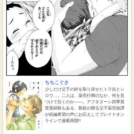
ちちこぐさ
少しだけ父子の絆を取り戻せたトラ吉とシ
ロウ…。二人は、薬売行脚のなか、何を見
つけて往くのか――。アフタヌーン四季賞
受賞経験もある、新鋭が贈る父子薬売旅譚
が続編希望の声にお応えしてブレイドオン
ラインで連載再開!!