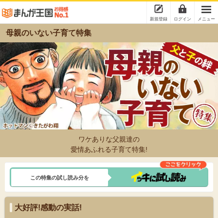
新規登録
ログイン
メニュー
母親のいない子育て特集
ワケありな父親達の
愛情あふれる子育て特集!
この特集の試し読み分を
大好評!感動の実話!