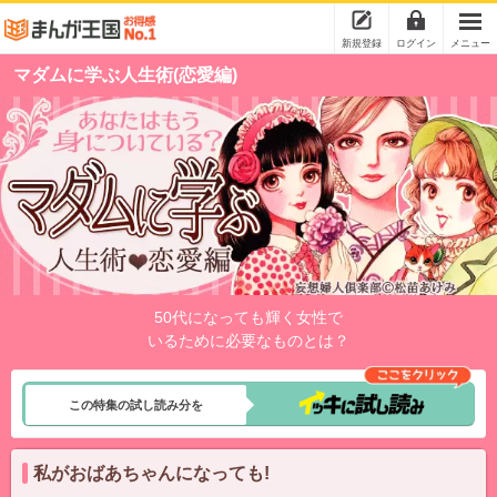
新規登録
ログイン
メニュー
マダムに学ぶ人生術(恋愛編)
50代になっても輝く女性で
いるために必要なものとは？
この特集の試し読み分を
私がおばあちゃんになっても!