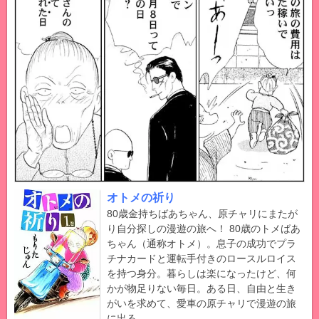
オトメの祈り
80歳金持ちばあちゃん、原チャリにまたが
り自分探しの漫遊の旅へ！ 80歳のトメばあ
ちゃん（通称オトメ）。息子の成功でプラ
チナカードと運転手付きのロースルロイス
を持つ身分。暮らしは楽になったけど、何
かが物足りない毎日。ある日、自由と生き
がいを求めて、愛車の原チャリで漫遊の旅
に出る。