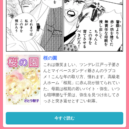
桜の園
これは微笑ましい、ツンデレ江戸っ子婆さ
んとマイペースダンディ爺さんのラブコ
メ！こんな年の取り方、憧れます。高級老
人ホーム「桜苑」に赤ん坊が捨てられてい
た。母親は桜苑の若いバイト・弥生。いつ
も喧嘩腰な千景は、弥生を見つけ出してさ
っさと突き返せとすごい剣幕。
今すぐ読む