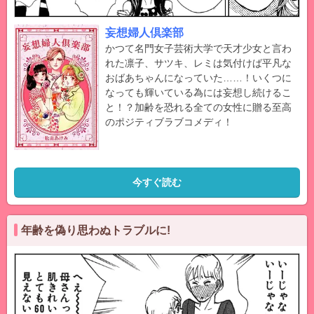
妄想婦人倶楽部
かつて名門女子芸術大学で天才少女と言わ
れた凛子、サツキ、レミは気付けば平凡な
おばあちゃんになっていた……！いくつに
なっても輝いている為には妄想し続けるこ
と！？加齢を恐れる全ての女性に贈る至高
のポジティブラブコメディ！
今すぐ読む
年齢を偽り思わぬトラブルに!