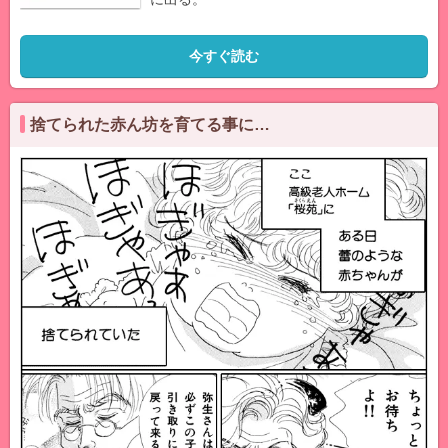
今すぐ読む
捨てられた赤ん坊を育てる事に…