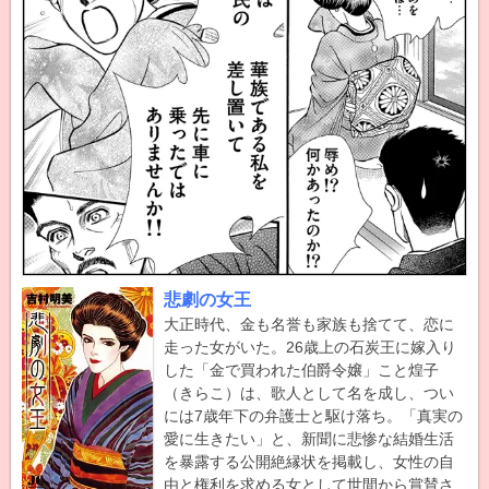
悲劇の女王
大正時代、金も名誉も家族も捨てて、恋に
走った女がいた。26歳上の石炭王に嫁入り
した「金で買われた伯爵令嬢」こと煌子
（きらこ）は、歌人として名を成し、つい
には7歳年下の弁護士と駆け落ち。「真実の
愛に生きたい」と、新聞に悲惨な結婚生活
を暴露する公開絶縁状を掲載し、女性の自
由と権利を求める女として世間から賞賛さ