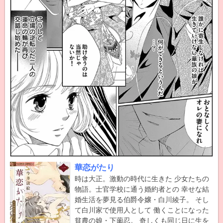
華恋がたり
時は大正。激動の時代に生きた 少女たちの
物語。士官学校に通う婚約者との 幸せな結
婚生活を夢見る伯爵令嬢・白川綾子。 そし
て白川家で使用人として 働くことになった
貧農の娘・下薗忍。 奇しくも同じ日に生を