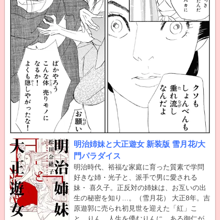
明治姉妹と大正遊女 新装版 雪月花/大
門パラダイス
明治時代、裕福な家庭に育った質素で学問
好きな姉・光子と、派手で男に愛される
妹・ 喜久子。正反対の姉妹は、お互いの出
生の秘密を知り…。（雪月花） 大正8年。吉
原遊郭に売られ初見世を迎えた「紅」こ
と、りん。人生を儚むりんに、ある御仁が