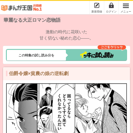
新規登録
ログイン
メニュー
華麗なる大正ロマン恋物語
激動の時代に花咲いた
甘く切ない秘めた恋心――。
この特集の試し読み分を
伯爵令嬢×貧農の娘の逆転劇