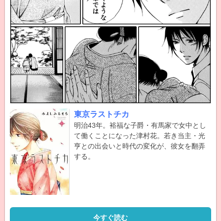
東京ラストチカ
明治43年。裕福な子爵・有馬家で女中とし
て働くことになった津村花。若き当主・光
亨との出会いと時代の変化が、彼女を翻弄
する。
今すぐ読む