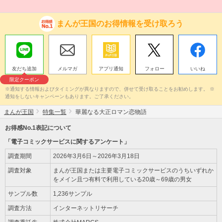
まんが王国のお得情報を受け取ろう
友だち追加
メルマガ
アプリ通知
フォロー
いいね
限定クーポン
※通知する情報およびタイミングが異なりますので、併せて受け取ることをお勧めします。 ※
通知をしないキャンペーンもあります。ご了承ください。
まんが王国
特集一覧
華麗なる大正ロマン恋物語
お得感No.1表記について
「電子コミックサービスに関するアンケート」
調査期間
2026年3月6日～2026年3月18日
調査対象
まんが王国または主要電子コミックサービスのうちいずれか
をメイン且つ有料で利用している20歳～69歳の男女
サンプル数
1,236サンプル
調査方法
インターネットリサーチ