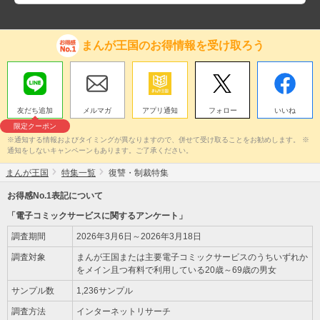
まんが王国のお得情報を受け取ろう
友だち追加
メルマガ
アプリ通知
フォロー
いいね
限定クーポン
※通知する情報およびタイミングが異なりますので、併せて受け取ることをお勧めします。 ※
通知をしないキャンペーンもあります。ご了承ください。
まんが王国
特集一覧
復讐・制裁特集
お得感No.1表記について
「電子コミックサービスに関するアンケート」
調査期間
2026年3月6日～2026年3月18日
調査対象
まんが王国または主要電子コミックサービスのうちいずれか
をメイン且つ有料で利用している20歳～69歳の男女
サンプル数
1,236サンプル
調査方法
インターネットリサーチ