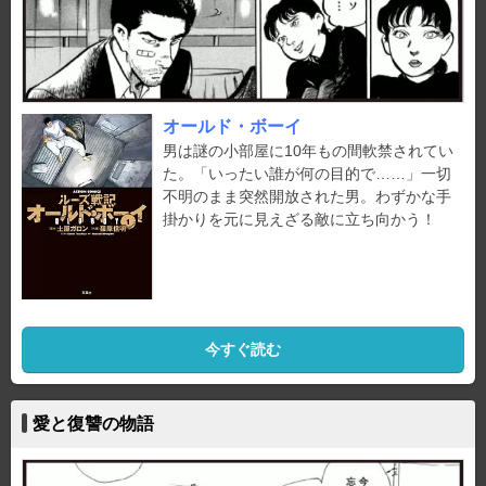
オールド・ボーイ
男は謎の小部屋に10年もの間軟禁されてい
た。「いったい誰が何の目的で……」一切
不明のまま突然開放された男。わずかな手
掛かりを元に見えざる敵に立ち向かう！
今すぐ読む
愛と復讐の物語