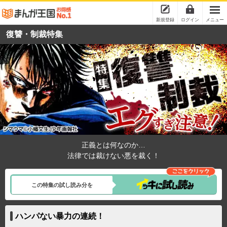
新規登録
ログイン
メニュー
復讐・制裁特集
正義とは何なのか…
法律では裁けない悪を裁く！
この特集の試し読み分を
ハンパない暴力の連続！