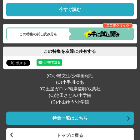
今すぐ読む
この特集の試し読み分を
この特集を友達に共有する
(C)小幡文生/少年画報社
(C)小手川ゆあ
(C)土屋ガロン/嶺岸信明/双葉社
(C)池田さとみ/小学館
(C)小山ゆう/小学館
特集一覧はこちら
トップに戻る