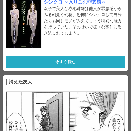
シンクロ ～入りこむ罪悪感～
双子で美人な赤池姉妹は他人が罪悪感から
みる幻覚や幻聴、恐怖にシンクロして自分
たちも同じモノがみえてしまう特異な能力
を持っていた。そのせいで様々な事件に巻
き込まれてしまう…
今すぐ読む
消えた友人…