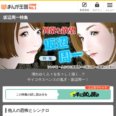
新規登録
ログイン
メニュー
坂辺周一特集
壊れゆく人々を生々しく描く…!!
サイコサスペンスの鬼才・坂辺周一！
この特集の試し読み分を
他人の恐怖とシンクロ