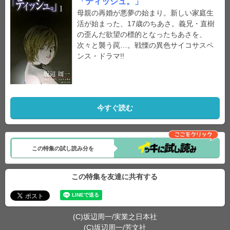
「ティッシュ。」
母親の再婚が悪夢の始まり。新しい家庭生
活が始まった、17歳のちあさ。義兄・直樹
の歪んだ欲望の標的となったちあさを、
次々と襲う罠…。戦慄の異色サイコサスペ
ンス・ドラマ!!
今すぐ読む
この特集の試し読み分を
この特集を友達に共有する
(C)坂辺周一/実業之日本社
(C)坂辺周一/芳文社