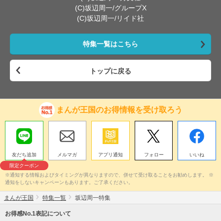
(C)坂辺周一/グループX
(C)坂辺周一/リイド社
特集一覧はこちら
トップに戻る
まんが王国のお得情報を受け取ろう
友だち追加
メルマガ
アプリ通知
フォロー
いいね
限定クーポン
※通知する情報およびタイミングが異なりますので、併せて受け取ることをお勧めします。 ※
通知をしないキャンペーンもあります。ご了承ください。
まんが王国
特集一覧
坂辺周一特集
お得感No.1表記について