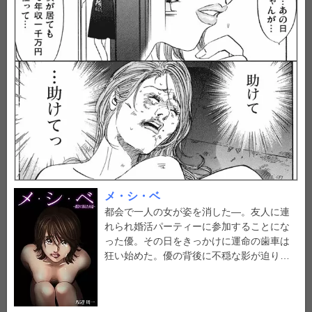
メ・シ・ベ
都会で一人の女が姿を消した―。友人に連
れられ婚活パーティーに参加することにな
った優。その日をきっかけに運命の歯車は
狂い始めた。優の背後に不穏な影が迫り…