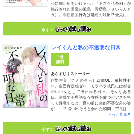
少に歯止めをかけるべく「ドスケベ条例」が
施行された常夏の孤島・青藍島（せいらんと
う）。非性産的行為は処罰の対象!? 全員にド
スケベが義務付けられたこの島で、誇り高き
童貞・橘淳之介と反交尾勢力NLNSが、ドスケ
今すぐ
ベ条例の破壊を目指し立ち上がる――!!
レイくんと私の不透明な日常
1冊
無料
あらすじ｜ストーリー
紺野空良（こんのそら）27歳OL。積極性ゼ
ロ、自己肯定感ゼロ、モラハラ彼氏には都合
のいい女として扱われる日々。そんなある
日、道端で不思議な存在感を放つピアスを拾
って帰宅すると、目の前に突如不審な男の姿
が……!? 追い出そうと触れた瞬間、空良は思
わず声を張り上げてしまう。「つまり君…幽
もっと見る▼
霊ってこと――!?」男の名前は柴崎怜（しば
さきれい）。交通事故に遭い、それ以来遺品
今すぐ
のピアス周辺で霊体として彷徨っているとい