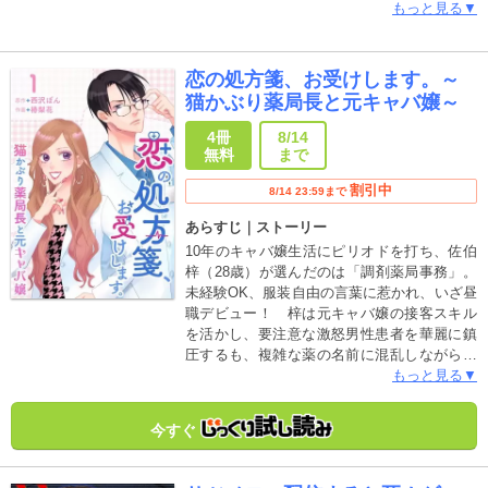
るわけじゃない。ちょっと確認するだけ…。
もっと見る▼
おそるおそる「不倫 夫」で検索すると、あ
る広告が目に入る――『旦那さんを信じたい
あなたへ。悩める貴方を導きます』
恋の処方箋、お受けします。～
猫かぶり薬局長と元キャバ嬢～
4冊
8/14
無料
まで
割引中
8/14 23:59まで
あらすじ｜ストーリー
10年のキャバ嬢生活にピリオドを打ち、佐伯
梓（28歳）が選んだのは「調剤薬局事務」。
未経験OK、服装自由の言葉に惹かれ、いざ昼
職デビュー！ 梓は元キャバ嬢の接客スキル
を活かし、要注意な激怒男性患者を華麗に鎮
圧するも、複雑な薬の名前に混乱しながらど
うにか必死に応じる滑り出しとなる。思った
もっと見る▼
以上に大変な事務職に梓はヘトヘト…。一
方、初対面で優しそうな薬局長・天城が心の
今すぐ
オアシスとなりそうだったが、彼には二つの
顔と秘密があり、梓はそれを垣間見てしまう
ことに…! 元キャバ嬢と二面性のある謎の薬