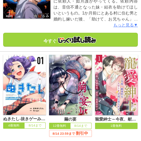
に依頼人・如月護がやってくる。依頼内容
は、音信不通となった妹・結衣を助けてほし
いというもの。1か月前にとある村に住む男と
婚約し嫁いだ後、「助けて、お兄ちゃん」と
電話で残したきり連絡が取れなくなったとい
もっと見る▼
う。詳しく話を聞くも、婚約者の男も嫁ぎ先
の「紅霞村」も不自然な点ばかりで――!? あ
今すぐ
やかし探偵が因習村の謎に挑む、戦慄の和風
異能ミステリー！【第1話～4話収録】
ぬきたし-抜きゲーみたいな島に住んでるわたしはどうすりゃいいですか？-
繭の宴
寵愛紳士～今夜、献身的なエリート上司に迫られる～
4冊無料
8/14まで
12冊無料
8/14まで
1冊無料
割引中
8/14 23:59まで