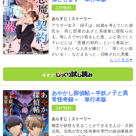
37P
無料
あらすじ｜ストーリー
アラサー女子・緑子は、結婚を考えていた彼
氏を、同じ部署のあざと系後輩に寝取られ
る。悔しさでやけ酒をした夜、ふと気づくと
テレビには『悪魔の契約』という番組が。
「クソみたいな人生が嫌だ！」「呪いたい奴
がいる！」などまるっと、召喚された悪魔が
引き受けるという。緑子が酔った勢いで召喚
もっと見る▼
すると、悪魔になりかけの天使・シーナが現
れ同居することに。ある日、シーナの魔力で
今すぐ
空を飛ぶ姿を、超絶イケメンに見られてしま
う。その後、そのイケメンは緑子の部署のハ
イスペ上司・東条として着任し再会！ 戸惑
あやかし探偵帖～半妖ノ子と異
いつつも、空飛ぶ自分を知る唯一の男性・東
常怪奇録～ 単行本版
条の優しさに段々と惹かれていく緑子。やが
て振り向いてもらいたいがために、初めて会
34P
無料
った時のように空を飛ぶ力を得ることを切望
し、ついに悪魔と契約を交わす！ 空飛ぶア
あらすじ｜ストーリー
ラサー女子はハイスペ上司を振り向かせるこ
幽霊や妖怪を見ることができる主人公・犬飼
とができるのか!? 社会に疲れ気味のあなた
宗馬。宗馬が営む怪奇事件専門の探偵事務所
に贈る、社会人的ラブコメファンタジー！