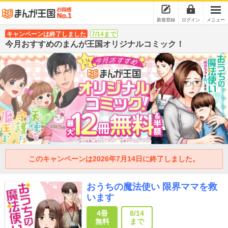
新規登録
ログイン
メニュー
キャンペーンは終了しました
7/14まで
今月おすすめのまんが王国オリジナルコミック！
このキャンペーンは2026年7月14日に終了しました。
おうちの魔法使い 限界ママを救
います
4冊
8/14
無料
まで