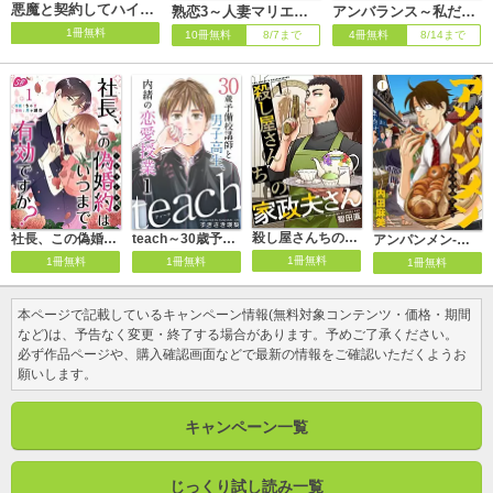
悪魔と契約してハイスペ上司を落とします
熟恋3～人妻マリエの誘惑～
アンバランス～私だけがブスだった～
1冊無料
10冊無料
8/7まで
4冊無料
8/14まで
殺し屋さんちの家政夫さん
社長、この偽婚約はいつまで有効ですか？
teach～30歳予備校講師と男子高生、内緒の恋愛授業～
アンパンメン-明治起業家譚- 単行本版
1冊無料
1冊無料
1冊無料
1冊無料
本ページで記載しているキャンペーン情報(無料対象コンテンツ・価格・期間
など)は、予告なく変更・終了する場合があります。予めご了承ください。
必ず作品ページや、購入確認画面などで最新の情報をご確認いただくようお
願いします。
キャンペーン一覧
じっくり試し読み一覧