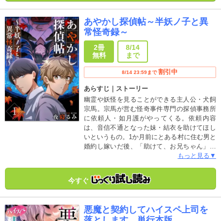
う。「はじめてなんだ、声が届いて俺が見え
た人は…だから――」ひょんなことから始ま
あやかし探偵帖～半妖ノ子と異
ったレイくんとの奇妙な同居生活。透明な男
常怪奇録～
との“触れ合えない”ふれあいが、空良の不透明
な日常を変えていく――“アンタッチャブル”ラ
2冊
8/14
ブストーリー！
無料
まで
割引中
8/14 23:59まで
あらすじ｜ストーリー
幽霊や妖怪を見ることができる主人公・犬飼
宗馬。宗馬が営む怪奇事件専門の探偵事務所
に依頼人・如月護がやってくる。依頼内容
は、音信不通となった妹・結衣を助けてほし
いというもの。1か月前にとある村に住む男と
婚約し嫁いだ後、「助けて、お兄ちゃん」と
電話で残したきり連絡が取れなくなったとい
もっと見る▼
う。詳しく話を聞くも、婚約者の男も嫁ぎ先
の「紅霞村」も不自然な点ばかりで――!? あ
今すぐ
やかし探偵が因習村の謎に挑む、戦慄の和風
異能ミステリー！
悪魔と契約してハイスペ上司を
落とします 単行本版