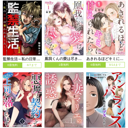
凰我くんの愛は尽きない
あきれるほどキミに甘えられたら
監禁生活～私の日常は奪われました～
1冊無料
6冊無料
8/14まで
6冊無料
8/7まで