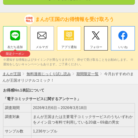
まんが王国のお得情報を受け取ろう
友だち追加
メルマガ
アプリ通知
フォロー
いいね
限定クーポン
※通知する情報およびタイミングが異なりますので、併せて受け取ることをお勧めします。 ※
通知をしないキャンペーンもあります。ご了承ください。
まんが王国
無料漫画じっくり試し読み
期間限定一覧
今月おすすめのま
んが王国オリジナルコミック！
お得感No.1表記について
「電子コミックサービスに関するアンケート」
調査期間
2026年3月6日～2026年3月18日
調査対象
まんが王国または主要電子コミックサービスのうちいずれか
をメイン且つ有料で利用している20歳～69歳の男女
サンプル数
1,236サンプル