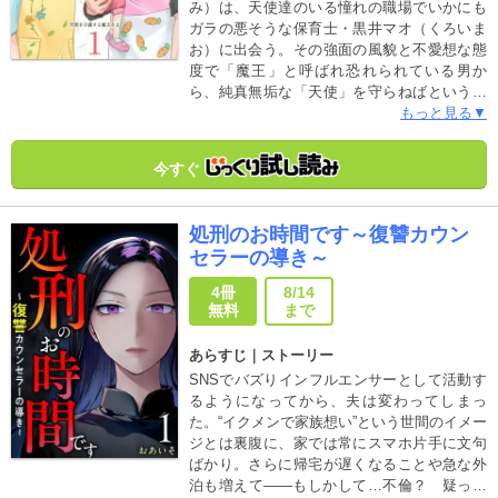
み）は、天使達のいる憧れの職場でいかにも
ガラの悪そうな保育士・黒井マオ（くろいま
お）に出会う。その強面の風貌と不愛想な態
度で「魔王」と呼ばれ恐れられている男か
ら、純真無垢な「天使」を守らねばという使
命感に燃える亜美。そんなある日、園児の怪
もっと見る▼
我をめぐるトラブルを救ったのは、他でもな
くその「魔王」だった…!? 見た目とは裏腹
今すぐ
に、園児を深く思いやるマオの一面に気がつ
いた亜美は――。凸凹コンビが様々な育児ト
ラブルに立ち向かい、天使達を守るために奔
処刑のお時間です～復讐カウン
走する保育士ヒューマンドラマ！
セラーの導き～
4冊
8/14
無料
まで
あらすじ｜ストーリー
SNSでバズりインフルエンサーとして活動す
るようになってから、夫は変わってしまっ
た。“イクメンで家族想い”という世間のイメー
ジとは裏腹に、家では常にスマホ片手に文句
ばかり。さらに帰宅が遅くなることや急な外
泊も増えて――もしかして…不倫？ 疑って