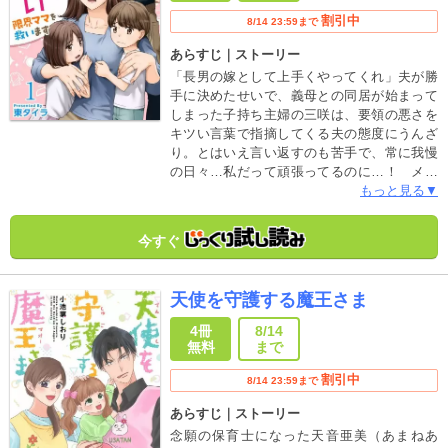
割引中
8/14 23:59まで
あらすじ｜ストーリー
「長男の嫁として上手くやってくれ」夫が勝
手に決めたせいで、義母との同居が始まって
しまった子持ち主婦の三咲は、要領の悪さを
キツい言葉で指摘してくる夫の態度にうんざ
り。とはいえ言い返すのも苦手で、常に我慢
の日々…私だって頑張ってるのに…！ メモ
帳に愚痴を書いてストレス発散していたが、
もっと見る▼
とうとう限界が来て倒れてしまう三咲。しか
しお悩みだらけの生活は、義母が呼んだ家事
今すぐ
代行サービス「おうちの魔法使い」のイケメ
ン家政夫が来たことで一変し…!? ひとり悩
みを抱えて苦しむ女性たちを救う、今どきの
天使を守護する魔王さま
ご家庭ヒューマンドラマ！
4冊
8/14
無料
まで
割引中
8/14 23:59まで
あらすじ｜ストーリー
念願の保育士になった天音亜美（あまねあ