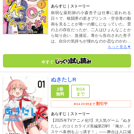
なかった庵藤が突如として「秘密をすべて暴
あらすじ｜ストーリー
露する」と言い出す 。激しい口論の末に涼太
病弱な薬剤師の小森杏子は仕事に追われる
が部屋を飛び出し 、しばらくして戻ってくる
日々で、格闘界の若きプリンス・空谷青の動
と……なんと庵藤はすでに息絶えていた 。自
画を見ることが唯一の癒しになっていた。雲
分が親友を追い詰めてしまったのだとパニッ
の上の存在だったが、二人はひょんなことか
クに陥った若色は 、マネージャーの古賀から
ら知り合い、急接近。青から告白された杏子
の電話に「友達を殺した」と告白してしまう
は、自分の気持ちが憧れなのか恋なのかわか
。しかし、古賀から返ってきたのは予想だに
らず返事を保留に。「タイトル戦に勝ったら
もっと見る▼
しない言葉だった 。逃げ道を塞がれた若色
返事を」と言う青に頷いた。しかしタイトル
は、親友の死体が転がる部屋で、いわくつき
戦の直前、青は過酷な減量中に倒れてしま
の「配信すると死ぬゲーム」の実況配信を始
今すぐ
う。動揺した杏子は不注意から事故に遭い、
めることになり…… 。
なんと二人の身体が入れ替わってしまう！格
闘家になった杏子と、病弱薬剤師になった
ぬきたしR
青。元に戻る方法を模索しながらドキドキの
同居生活がスタートするが―!?
2冊
8/14
無料
まで
割引中
8/14 23:59まで
あらすじ｜ストーリー
【2025年TVアニメ化!!】大人気ゲーム『ぬき
たし』のコミカライズ長編第2弾!! 「俺が…ド
スケベ条例をぶっ潰す！」――舞台は人口減