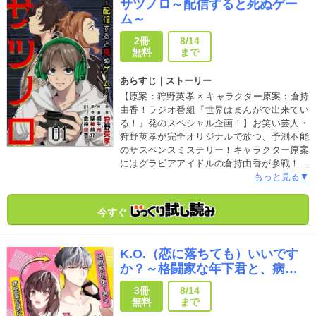
サツノロ～配信すると死ぬゲー
局長との薬局を舞台としたハートフルラブコ
ム～
メ、始まります！
2冊
8/14
無料
まで
あらすじ｜ストーリー
【原案：狩野英孝 × キャラクター原案：倉持
由香！ラジオ番組『世界はまんがで出来てい
る！』発のスペシャル企画！】お笑い芸人・
狩野英孝が完全オリジナルで放つ、予測不能
のサスペンスミステリー！キャラクター原案
にはグラビアアイドルの倉持由香が参戦！親
友の死体の隣で、呪われたゲームを実況せよ
もっと見る▼
ーー。嘘に塗れた人気配信者が墜ちていく、
衝撃のサスペンスミステリー！うだつの上が
今すぐ
らない俳優だった若色涼太は 、登録者数40万
人を超える人気ゲーム配信チャンネル
「UMBRELLA」で成功を収めていた 。しか
K.O.（恋に落ちても）いいです
し、彼には絶対に知られてはならない秘密が
か？～格闘家な年下君と、病弱
あった 。実際のゲームプレイは、中学時代の
薬剤師な私～
友人である庵藤圭司が身代わりとして行って
3冊
8/14
いたのだ 。順調に思えた二人三脚の配信生活
無料
まで
だったが、ある日、これまで文句ひとつ言わ