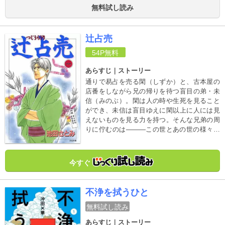
笹子（72）はその堅物な性格から、近所でも
無料試し読み
嫌われ者扱いだった。そんなある日、突然7歳
の孫娘・亜希子を預かることとなり――!?
辻占売
54P
無料
あらすじ｜ストーリー
通りで易占を売る閑（しずか）と、古本屋の
店番をしながら兄の帰りを待つ盲目の弟・未
信（みのぶ）。閑は人の時や生死を見ること
ができ、未信は盲目ゆえに閑以上に人には見
えないものを見る力を持つ。そんな兄弟の周
りに佇むのは―――この世とあの世の様々な
悩み多き者たち…。死者が残した思い、生者
の行き場のない思い…迷える思いを兄弟が導
く、池田さとみのヒーリングホラー。
今すぐ
不浄を拭うひと
無料試し読み
あらすじ｜ストーリー