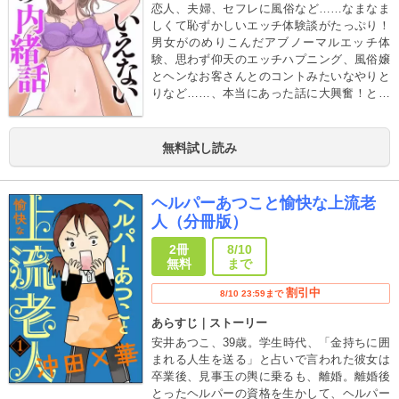
恋人、夫婦、セフレに風俗など……なまなま
しくて恥ずかしいエッチ体験談がたっぷり！
男女がのめりこんだアブノーマルエッチ体
験、思わず仰天のエッチハプニング、風俗嬢
とヘンなお客さんとのコントみたいなやりと
りなど……、本当にあった話に大興奮！とっ
てもセクシー、時どきコミカルな筆致で人気
の作家・成見香穂が描く、気軽に読める実話
コミック！
無料試し読み
ヘルパーあつこと愉快な上流老
人（分冊版）
2冊
8/10
無料
まで
割引中
8/10 23:59まで
あらすじ｜ストーリー
安井あつこ、39歳。学生時代、「金持ちに囲
まれる人生を送る」と占いで言われた彼女は
卒業後、見事玉の輿に乗るも、離婚。離婚後
とったヘルパーの資格を生かして、ヘルパー