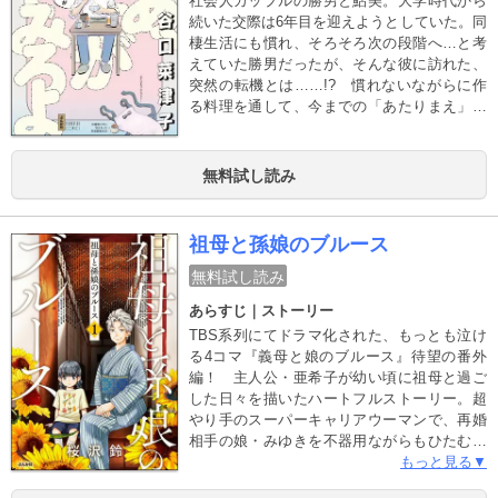
社会人カップルの勝男と鮎美。大学時代から
続いた交際は6年目を迎えようとしていた。同
棲生活にも慣れ、そろそろ次の段階へ…と考
えていた勝男だったが、そんな彼に訪れた、
突然の転機とは……!? 慣れないながらに作
る料理を通して、今までの「あたりまえ」を
見つめなおす新時代の恋物語。単行本描き下
ろし漫画に加え、電子版限定で雑誌収録時の
カラーページも収録！
無料試し読み
祖母と孫娘のブルース
無料試し読み
あらすじ｜ストーリー
TBS系列にてドラマ化された、もっとも泣け
る4コマ『義母と娘のブルース』待望の番外
編！ 主人公・亜希子が幼い頃に祖母と過ご
した日々を描いたハートフルストーリー。超
やり手のスーパーキャリアウーマンで、再婚
相手の娘・みゆきを不器用ながらもひたむき
に育てた亜希子の原点がここに!? 「私の人
もっと見る▼
生最後の仕事 やりがいがありそうやわ」岩木