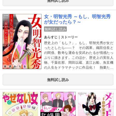
無料試し読み
らしく振る舞うようになる。しかし、外見に
現れる顕著な変化に類自身も戸惑うようにな
って……!? ――曖昧な「性」に翻弄され
女・明智光秀 ～もし、明智光秀
る、類の葛藤と成長、そしてそれに伴う家
が女だったら？～
族・社会との向き合い方を描くヒューマン・
ドラマ!!
無料試し読み
あらすじ｜ストーリー
歴史上の「もし？」。もし、明智光秀が女だ
ったとしたら――？ その因果、織田信長と
の関係、数奇な運命を安武わたるが情感たっ
ぷりに描きます。このほか、歴史上の実在人
物、千葉佐那、岡田以蔵、直江お船、魚玄機
の人生をドラマチックに作品化！ 熱量たっ
ぷりに描かれる乱世を生きた男女の愛憎をお
楽しみください。
無料試し読み