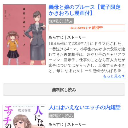
るのか!? それとも、破滅的に料理ができな
義母と娘のブルース【電子限定
いすみれを救ってくれる素敵な王子様が現れ
かきおろし漫画付】
る……!? 共感度100%！ 料理嫌いなすべて
の人たちに送る、新感覚クッキングコメディ!!
無料試し読み
割引中
8/10 23:59まで
あらすじ｜ストーリー
TBS系列にて2018年7月にドラマ化された、
一番泣ける4コマ。小学生のみゆきの父親が連
れてきた再婚相手は、超やり手のキャリアウ
ーマン・亜希子。仕事のことなら百人力だが
家事についてはからっきし。反発するみゆき
と、母になるために一生懸命がんばる亜希
子。血のつながらない不器用なふたりは、わ
もっと見る▼
かりあうことができるのか!? そしてみゆき
の父親が亜希子と再婚した本当の理由とは
無料試し読み
――？ ※以前配信していた「義母と娘のブ
ルース」に描き下ろしページなどを加えた新
装版です。
人にはいえないエッチの内緒話
無料試し読み
あらすじ｜ストーリー