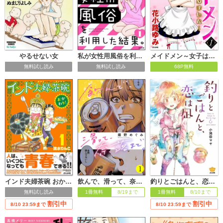
やるせない女
私が女性用風俗を利用した結果。
メイドメン～女子はじめました～
無料試し読み
無料試し読み
68P無料
インド夫婦茶碗 おかわり！
飲んで、滑って、奈落まで。
釣りとごはんと、恋は凪
無料試し読み
1冊無料
8/19まで
1冊無料
8/10まで
割引中
割引中
8/10 23:59まで
8/10 23:59まで