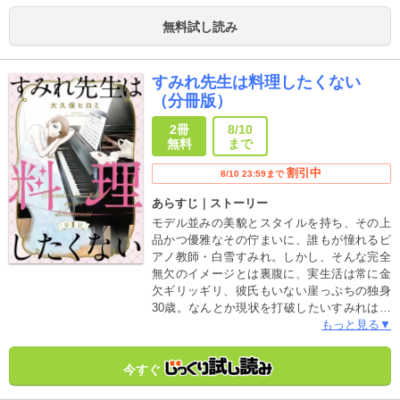
る。実は華子が親友として信頼していた奈津
美が陰で華子を陥れようと画策して──？
無料試し読み
「勝ち組」と崇められた女が、肥大化を発端
にズルズルと不幸の連鎖に巻き込まれていく
恐怖を描くミステリー!!
すみれ先生は料理したくない
（分冊版）
2冊
8/10
無料
まで
割引中
8/10 23:59まで
あらすじ｜ストーリー
モデル並みの美貌とスタイルを持ち、その上
品かつ優雅なその佇まいに、誰もが憧れるピ
アノ教師・白雪すみれ。しかし、そんな完全
無欠のイメージとは裏腹に、実生活は常に金
欠ギリッギリ、彼氏もいない崖っぷちの独身
30歳。なんとか現状を打破したいすみれは己
を奮い立たせるも、最も苦手な“料理”という名
もっと見る▼
の壁が彼女の前に立ちふさがる!! 「料理って
本当にやらなきゃダメ!? 私は誰かに作って
今すぐ
ほしいーー!!」料理に対してはどこまでもネガ
ティブ。果たして、すみれは料理を克服でき