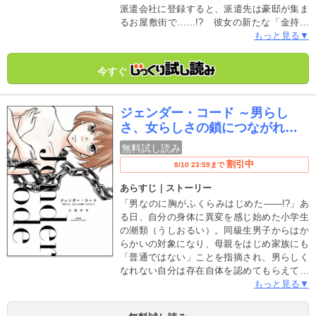
派遣会社に登録すると、派遣先は豪邸が集ま
るお屋敷街で……!? 彼女の新たな「金持ち
に囲まれる人生」は、いったいどうなる!?
もっと見る▼
あつこが出会うユニークな老人たち。さまざ
まな「老後」を描く、『透明なゆりかご』
今すぐ
『不浄を拭うひと』の沖田×華・期待の新作が
ついにスタート!!
ジェンダー・コード ～男らし
さ、女らしさの鎖につながれて
～
無料試し読み
割引中
8/10 23:59まで
あらすじ｜ストーリー
「男なのに胸がふくらみはじめた――!?」あ
る日、自分の身体に異変を感じ始めた小学生
の潮類（うしおるい）。同級生男子からはか
らかいの対象になり、母親をはじめ家族にも
「普通ではない」ことを指摘され、男らしく
なれない自分は存在自体を認めてもらえてい
ないことにショックを受ける。成長するにつ
もっと見る▼
れ、違和感は次第に劣等感に変わっていき、
みんなと同じになりたいと願う類はわざと男