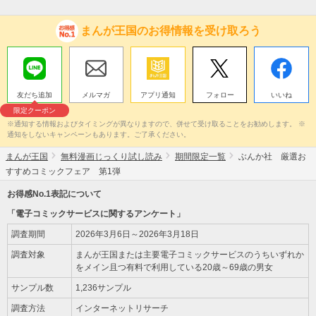
まんが王国のお得情報を受け取ろう
友だち追加
メルマガ
アプリ通知
フォロー
いいね
限定クーポン
※通知する情報およびタイミングが異なりますので、併せて受け取ることをお勧めします。 ※
通知をしないキャンペーンもあります。ご了承ください。
まんが王国
無料漫画じっくり試し読み
期間限定一覧
ぶんか社 厳選お
すすめコミックフェア 第1弾
お得感No.1表記について
「電子コミックサービスに関するアンケート」
調査期間
2026年3月6日～2026年3月18日
調査対象
まんが王国または主要電子コミックサービスのうちいずれか
をメイン且つ有料で利用している20歳～69歳の男女
サンプル数
1,236サンプル
調査方法
インターネットリサーチ