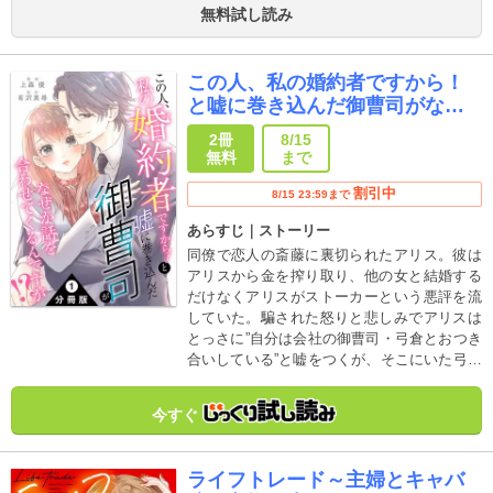
無料試し読み
この人、私の婚約者ですから！
と嘘に巻き込んだ御曹司がなぜ
か話を合わせてくるんです
2冊
8/15
が！？ 分冊版
無料
まで
割引中
8/15 23:59まで
あらすじ｜ストーリー
同僚で恋人の斎藤に裏切られたアリス。彼は
アリスから金を搾り取り、他の女と結婚する
だけなくアリスがストーカーという悪評を流
していた。騙された怒りと悲しみでアリスは
とっさに”自分は会社の御曹司・弓倉とおつき
合いしている”と嘘をつくが、そこにいた弓倉
がその言葉にのってきて…。崖っぷちOLの一
発逆転溺愛ストーリー開幕！小説家になろう
今すぐ
発の有沢真尋の原作を上森優がコミカライ
ズ！
ライフトレード～主婦とキャバ