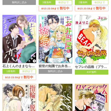
無料試し読み
3冊無料
8/15まで
2冊無料
8/15まで
割引中
割引中
8/15 23:59まで
8/15 23:59まで
石上くんのままならない恋 分冊版
前世の知識でお弁当屋を開きましたが、仕事仲間の第二王子から溺愛されるなんて聞いてません
セフレの品格（プライド） Age21
1冊無料
8/15まで
無料試し読み
43P無料
割引中
8/15 23:59まで