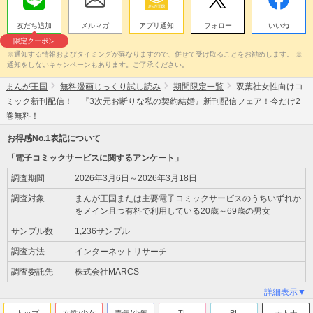
友だち追加
メルマガ
アプリ通知
フォロー
いいね
限定クーポン
※通知する情報およびタイミングが異なりますので、併せて受け取ることをお勧めします。 ※
通知をしないキャンペーンもあります。ご了承ください。
まんが王国
無料漫画じっくり試し読み
期間限定一覧
双葉社女性向けコ
ミック新刊配信！ 『3次元お断りな私の契約結婚』新刊配信フェア！今だけ2
巻無料！
お得感No.1表記について
「電子コミックサービスに関するアンケート」
調査期間
2026年3月6日～2026年3月18日
調査対象
まんが王国または主要電子コミックサービスのうちいずれか
をメイン且つ有料で利用している20歳～69歳の男女
サンプル数
1,236サンプル
調査方法
インターネットリサーチ
調査委託先
株式会社MARCS
詳細表示▼