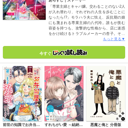
あらすじ｜ストーリー
「専業主婦とキャバ嬢。交わることのない2人
が入れ替わり、それぞれの人生を歩むことに
なったら!?」モラハラ夫に怯え、反抗期の娘
にも蔑まれる専業主婦の八代玲。誰もが羨む
容姿を持つも、攻撃的な性格から、店に迷惑
をかけ続けるトラブルメーカーの杏子。そん
な2人が道ですれ違った瞬間――――雷鳴がと
もっと見る▼
どろいた。病院のベッドで目覚めた2人は、す
ぐにそれぞれの人格が入れ替わってしまった
今すぐ
ことに気がつく。若く美しい身体を手に入れ
た玲。高給取りの旦那がいて安定した生活を
手に入れた杏子。2人は身体を入れ替えたま
ま、強制的にそれぞれの人生を歩むことにな
る。それぞれの秘密を抱えて――――――
前世の知識でお弁当屋を開きましたが、仕事仲間の第二王子から溺愛されるなんて聞いてません 分冊版
すれちがい愛 ～結納の日に渡されたのは、一枚の契約書でした～ 分冊版
悪魔と俺と 分冊版