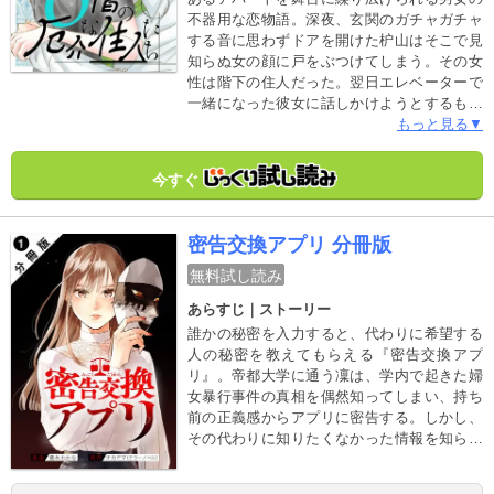
不器用な恋物語。深夜、玄関のガチャガチャ
する音に思わずドアを開けた枦山はそこで見
知らぬ女の顔に戸をぶつけてしまう。その女
性は階下の住人だった。翌日エレベーターで
一緒になった彼女に話しかけようとするも彼
女は泣いていて…。恋愛に対してシニカルな
もっと見る▼
視線をもつ28歳の社会人・枦山と24歳の地味
女子の塔子の出会いは最悪、でも2人には意外
今すぐ
な共通点が。※第１話(分冊版１）
密告交換アプリ 分冊版
無料試し読み
あらすじ｜ストーリー
誰かの秘密を入力すると、代わりに希望する
人の秘密を教えてもらえる『密告交換アプ
リ』。帝都大学に通う凜は、学内で起きた婦
女暴行事件の真相を偶然知ってしまい、持ち
前の正義感からアプリに密告する。しかし、
その代わりに知りたくなかった情報を知らさ
れてしまい――。アプリに翻弄される人間た
ちのドロドロを描くSNSホラー、開幕。