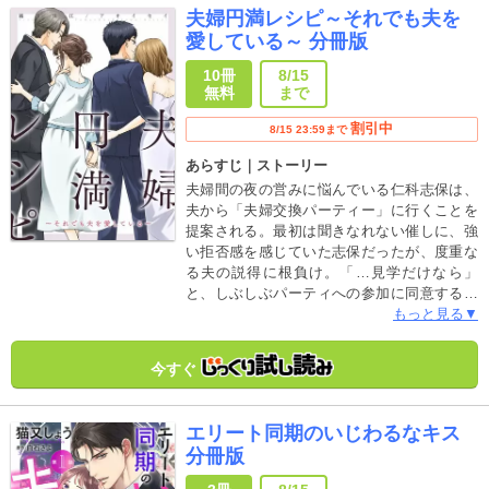
夫婦円満レシピ～それでも夫を
愛している～ 分冊版
10冊
8/15
無料
まで
割引中
8/15 23:59まで
あらすじ｜ストーリー
夫婦間の夜の営みに悩んでいる仁科志保は、
夫から「夫婦交換パーティー」に行くことを
提案される。最初は聞きなれない催しに、強
い拒否感を感じていた志保だったが、度重な
る夫の説得に根負け。「…見学だけなら」
と、しぶしぶパーティへの参加に同意する。
元外交官の窪塚氏が、妻と一緒に自宅で運営
もっと見る▼
する夫婦交際クラブ「アクアリウム」。最初
は警戒感を隠さなかった志保であったが、し
今すぐ
だいに窪塚夫妻の人間的な魅力に惹かれつい
には夫婦間交際を承諾する。これで夫婦間の
営み事情も解消し、幸せが戻ったかに思えた
エリート同期のいじわるなキス
が――――それは悪夢の始まりにすぎなかっ
分冊版
た…。