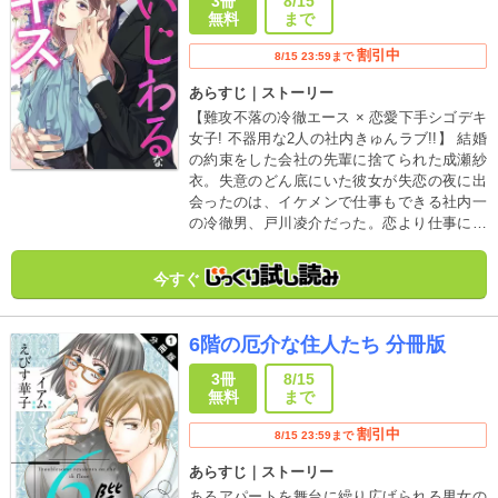
3冊
8/15
無料
まで
割引中
8/15 23:59まで
あらすじ｜ストーリー
【難攻不落の冷徹エース × 恋愛下手シゴデキ
女子! 不器用な2人の社内きゅんラブ!!】 結婚
の約束をした会社の先輩に捨てられた成瀬紗
衣。失意のどん底にいた彼女が失恋の夜に出
会ったのは、イケメンで仕事もできる社内一
の冷徹男、戸川凌介だった。恋より仕事に生
きよう。そう決めた紗衣なのに、なぜが彼女
を気にかけてくれる凌介。そして元カレが見
今すぐ
ている前で突然、紗衣に「あること」をして
きて…!?
6階の厄介な住人たち 分冊版
3冊
8/15
無料
まで
割引中
8/15 23:59まで
あらすじ｜ストーリー
あるアパートを舞台に繰り広げられる男女の