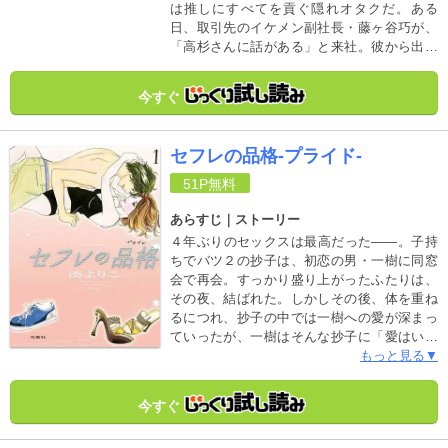
は推しにすべてを貢ぐ隠れオタクだ。ある
日、取引先のイケメン副社長・藤ヶ谷巧が、
「高杉さんに話がある」と来社。彼から出て
きたのは「私と結婚しませんか」という爆弾
発言と、「契約内容」が書かれた紙で……!?
今すぐ
打算と利害でつながる二人の、契約結婚ラブ
コメディ！
セフレの品格-プライド-
51P
無料
あらすじ｜ストーリー
４年ぶりのセックスは最高だった――。子持
ちでバツ２の抄子は、初恋の男・一樹に同窓
会で再会。すっかり盛り上がったふたりは、
その夜、結ばれた。しかしその後、体を重ね
るにつれ、抄子の中では一樹への愛が深まっ
ていったが、一樹はそんな抄子に「愛はいら
ない、体の関係だけでいい！」と、セフレと
もっと見る▼
しての関係性を求めた。ショックを受ける抄
子は、別れを決意するのだが…。大人の男女
今すぐ
の性と恋を真摯に描く、渾身の意欲作！