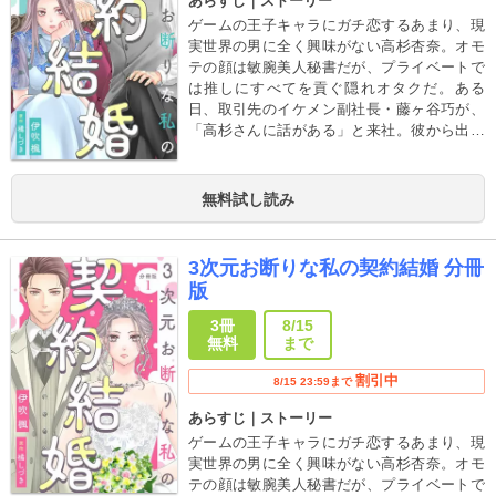
あらすじ｜ストーリー
ゲームの王子キャラにガチ恋するあまり、現
実世界の男に全く興味がない高杉杏奈。オモ
テの顔は敏腕美人秘書だが、プライベートで
は推しにすべてを貢ぐ隠れオタクだ。ある
日、取引先のイケメン副社長・藤ヶ谷巧が、
「高杉さんに話がある」と来社。彼から出て
きたのは「私と結婚しませんか」という爆弾
発言と、「契約内容」が書かれた紙で……!?
打算と利害でつながる二人の、契約結婚ラブ
無料試し読み
コメディ！※第1話～3話を収録
3次元お断りな私の契約結婚 分冊
版
3冊
8/15
無料
まで
割引中
8/15 23:59まで
あらすじ｜ストーリー
ゲームの王子キャラにガチ恋するあまり、現
実世界の男に全く興味がない高杉杏奈。オモ
テの顔は敏腕美人秘書だが、プライベートで