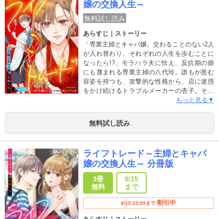
嬢の交換人生～
無料試し読み
あらすじ｜ストーリー
「専業主婦とキャバ嬢。交わることのない2人
が入れ替わり、それぞれの人生を歩むことに
なったら!?」モラハラ夫に怯え、反抗期の娘
にも蔑まれる専業主婦の八代玲。誰もが羨む
容姿を持つも、攻撃的な性格から、店に迷惑
をかけ続けるトラブルメーカーの杏子。そん
な2人が道ですれ違った瞬間――――雷鳴がと
もっと見る▼
どろいた。病院のベッドで目覚めた2人は、す
ぐにそれぞれの人格が入れ替わってしまった
無料試し読み
ことに気がつく。若く美しい身体を手に入れ
た玲。高給取りの旦那がいて安定した生活を
手に入れた杏子。2人は身体を入れ替えたま
ライフトレード～主婦とキャバ
ま、強制的にそれぞれの人生を歩むことにな
嬢の交換人生～ 分冊版
る。それぞれの秘密を抱えて――――――※
第1～3話を収録
3冊
8/15
無料
まで
割引中
8/15 23:59まで