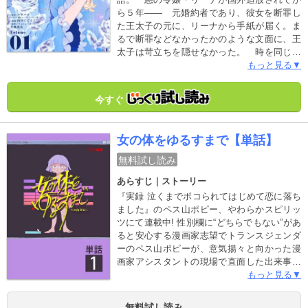
ら５年―― 元婚約者であり、彼女を断罪し
た王太子の元に、リーナから手紙が届く。ま
るで断罪などなかったかのような文面に、王
太子は苛立ちを隠せなかった。 時を同じく
して、庶民出身の王太子妃、幼なじみで親友
もっと見る▼
だった伯爵令嬢、王太子の近衛騎士――リー
ナの追放に関わった者たちにも同様の手紙が
今すぐ
届いていた。怯え、軽蔑、喜び――真意は
様々であったが、手紙をきっかけに彼らはリ
ーナを探し始める。それが、平穏な日々から
女の体をゆるすまで【単話】
の転落の始まりであるとも知らずに。
無料試し読み
あらすじ｜ストーリー
『実録 泣くまでボコられてはじめて恋に落ち
ました』のペス山ポピー、やわらかスピリッ
ツにて連載中! 性別欄に“どちらでもない”があ
ると安心する漫画家志望でトランスジェンダ
ーのペス山ポピーが、意気揚々と向かった漫
画家アシスタントの現場で直面した出来事…
それはパワハラ、セクハラなどに始まる世の
もっと見る▼
理不尽。 幼い頃から性自認に悩む著者が独自
の目線で様々な社会問題に切り込みながら、
無料試し読み