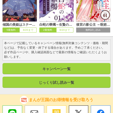
傾国の美姫はステータス変更で素手喧嘩無敗になりました【単話】
白蛇の華燭～生贄の乙女は孤独な蛇神に嫁ぐ～【単話】
後宮の影公主 ～呪術師は謎を読む～【単話】
5冊無料
8/20まで
2冊無料
8/20まで
無料試し読み
本ページで記載しているキャンペーン情報(無料対象コンテンツ・価格・期間
など)は、予告なく変更・終了する場合があります。予めご了承ください。
必ず作品ページや、購入確認画面などで最新の情報をご確認いただくようお
願いします。
キャンペーン一覧
じっくり試し読み一覧
まんが王国のお得情報を受け取ろう