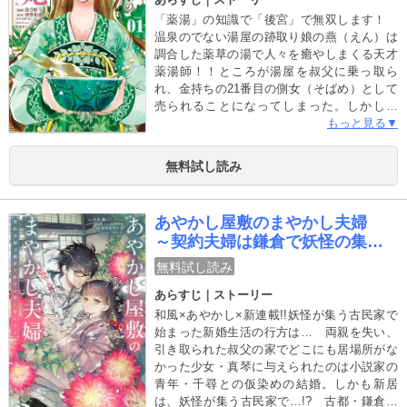
「薬湯」の知識で「後宮」で無双します！
温泉のでない湯屋の跡取り娘の燕（えん）は
調合した薬草の湯で人々を癒やしまくる天才
薬湯師！！ところが湯屋を叔父に乗っ取ら
れ、金持ちの21番目の側女（そばめ）として
売られることになってしまった。しかし、
「祝言」の土壇場にずっと思いを寄せていた
もっと見る▼
幼なじみの弘頼（こうらい）が燕を攫いに来
てくれた。このまま、初恋の人と駆け落
無料試し読み
ち！？とどきどきしていた燕だったがついた
先はなんと！「後宮」。実は弘頼は、やんご
となき人物の弟。しかも「呪われ皇子」と呼
あやかし屋敷のまやかし夫婦
ばれるいわくのある人物だったのだ。燕は弘
～契約夫婦は鎌倉で妖怪の集う
頼の手引きのもと「後宮」で「薬湯師」とし
家を守る～【単話】
て働くことに！隙あらば周りの人を「薬湯づ
無料試し読み
け」にして後宮を救う！やんごとなき幼なじ
あらすじ｜ストーリー
みに愛されまくり！後宮の妃達を薬湯で癒や
しまくりの極上後宮ストーリー開幕です。
和風×あやかし×新連載!!妖怪が集う古民家で
始まった新婚生活の行方は… 両親を失い、
引き取られた叔父の家でどこにも居場所がな
かった少女・真琴に与えられたのは小説家の
青年・千尋との仮染めの結婚。しかも新居
は、妖怪が集う古民家で…!? 古都・鎌倉を