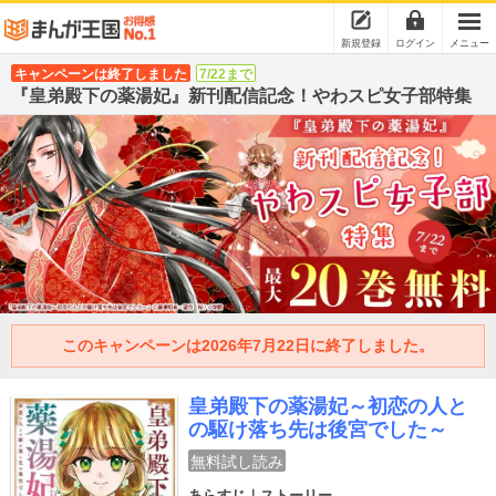
新規登録
ログイン
メニュー
キャンペーンは終了しました
7/22まで
『皇弟殿下の薬湯妃』新刊配信記念！やわスピ女子部特集
このキャンペーンは2026年7月22日に終了しました。
皇弟殿下の薬湯妃～初恋の人と
の駆け落ち先は後宮でした～
無料試し読み
あらすじ｜ストーリー