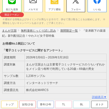
友だち追加
メルマガ
アプリ通知
フォロー
いいね
限定クーポン
※通知する情報およびタイミングが異なりますので、併せて受け取ることをお勧めします。 ※
通知をしないキャンペーンもあります。ご了承ください。
まんが王国
無料漫画じっくり試し読み
期間限定一覧
『皇弟殿下の薬湯
妃』新刊配信記念！やわスピ女子部特集
お得感No.1表記について
「電子コミックサービスに関するアンケート」
調査期間
2026年3月6日～2026年3月18日
調査対象
まんが王国または主要電子コミックサービスのうちいずれか
をメイン且つ有料で利用している20歳～69歳の男女
サンプル数
1,236サンプル
調査方法
インターネットリサーチ
調査委託先
株式会社MARCS
詳細表示▼
トップ
女性/少女
青年/少年
TL
BL
オトナ