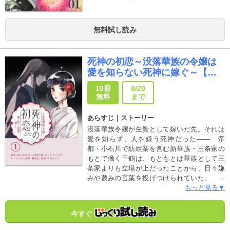
舞台に紡がれるあやかしたちと契約夫婦の物
語、開幕です！
無料試し読み
死神の初恋～没落華族の令嬢は
愛を知らない死神に嫁ぐ～【単
話】
10冊
8/20
無料
まで
あらすじ｜ストーリー
没落華族令嬢が生贄として嫁いだ先。それは
愛を知らず、人を嫌う死神だった―― 帝
都・小石川で紡績業を営む新華族・三条家の
もとで働く千鶴は、もともとは華族として三
条家よりも立場が上だったことから、日々嫌
みや蔑みの言葉を投げつけられていた。 そ
んな中、街では病が流行り、次々と人々が“あ
もっと見る▼
る言葉”を残し、亡くなっていた。「枕元に死
神が立った――」病を流行らせ人々を死へと
今すぐ
導く死神の怒りを鎮めるため、千鶴は「生贄
の花嫁」に選ばれるが… 没落令嬢と死神。