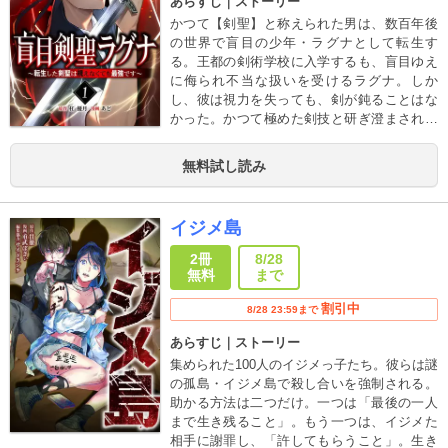
あらすじ｜ストーリー
かつて【剣聖】と称えられた男は、数百年後
の世界で盲目の少年・ラグナとして転生す
る。王都の剣術学校に入学するも、盲目ゆえ
に侮られ不当な扱いを受けるラグナ。しか
し、彼は視力を失っても、剣が鈍ることはな
かった。かつて極めた剣技と研ぎ澄まされた
感覚で、常識を覆し、誰もが恐れる剣士へと
成長していく。見えぬからこそ、辿り着ける
無料試し読み
境地がある──これは、盲目の剣士が新たな伝
説を刻む物語。
イジメ島
2冊
8/28
無料
まで
割引中
8/28 23:59まで
あらすじ｜ストーリー
集められた100人のイジメっ子たち。彼らは謎
の孤島・イジメ島で殺し合いを強制される。
助かる方法は二つだけ。一つは「最後の一人
まで生き残ること」。もう一つは、イジメた
相手に謝罪し、「許してもらうこと」。生き