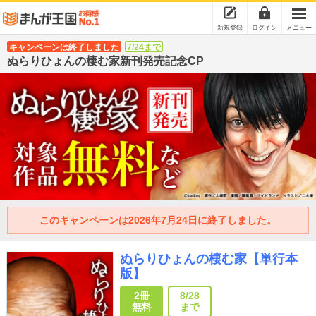
新規登録
ログイン
メニュー
キャンペーンは終了しました
7/24まで
ぬらりひょんの棲む家新刊発売記念CP
このキャンペーンは2026年7月24日に終了しました。
ぬらりひょんの棲む家【単行本
版】
2冊
8/28
無料
まで