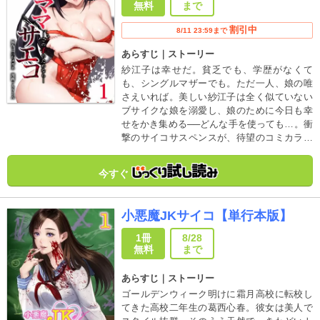
無料
まで
割引中
8/11 23:59まで
あらすじ｜ストーリー
紗江子は幸せだ。貧乏でも、学歴がなくて
も、シングルマザーでも。ただ一人、娘の唯
さえいれば。美しい紗江子は全く似ていない
ブサイクな娘を溺愛し、娘のために今日も幸
せをかき集める──どんな手を使っても…。衝
撃のサイコサスペンスが、待望のコミカライ
ズ化！！
今すぐ
小悪魔JKサイコ【単行本版】
1冊
8/28
無料
まで
あらすじ｜ストーリー
ゴールデンウィーク明けに霜月高校に転校し
てきた高校二年生の葛西心春。彼女は美人で