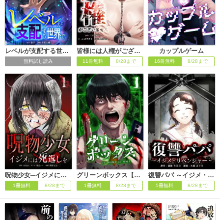
レベルが支配する世界で【単行本版】
皆様には人権がございません
カップルゲーム
無料試し読み
11冊無料
8/28まで
16冊無料
8/28まで
呪物少女─イジメには死返しを─【単行本版】
グリーンボックス【単行本版】
復讐パパ ～イジメ・リベンジャー～
1冊無料
8/28まで
1冊無料
8/28まで
5冊無料
8/28まで