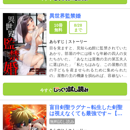
異世界監禁婚
10冊
8/28
無料
まで
あらすじ｜ストーリー
目を覚ますと、見知らぬ館に監禁されていた
あかり。部屋の中には様々な年齢の四人の女
たちがいた。「あなたは屋敷の主の第五夫人
に選ばれた」「私たちはみな、この屋敷の主
の子どもを産ませられるために集められた
の」屋敷の主の機嫌を損ねれば、容赦ない死
の制裁が待ち受けている。果たしてあかり
は、この屋敷から逃がれる事はできるのだろ
今すぐ
うか──。衝撃のパニックホラー、待望のコミ
カライズ化！！
盲目剣聖ラグナ～転生した剣聖
は視えなくても最強です～【単
行本版】
無料試し読み