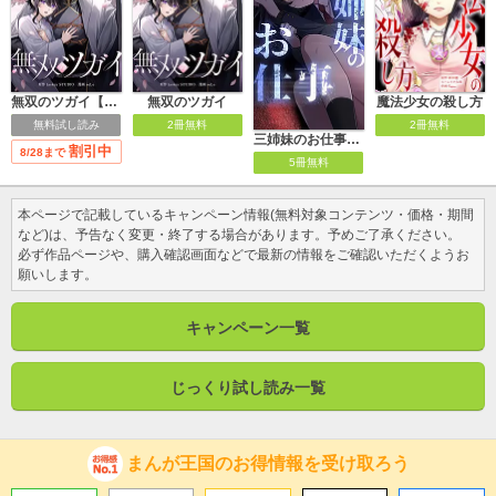
無双のツガイ【単行本版】
無双のツガイ
魔法少女の殺し方
無料試し読み
2冊無料
2冊無料
三姉妹のお仕事【タテヨミ】
割引中
8/28まで
5冊無料
本ページで記載しているキャンペーン情報(無料対象コンテンツ・価格・期間
など)は、予告なく変更・終了する場合があります。予めご了承ください。
必ず作品ページや、購入確認画面などで最新の情報をご確認いただくようお
願いします。
キャンペーン一覧
じっくり試し読み一覧
まんが王国のお得情報を受け取ろう