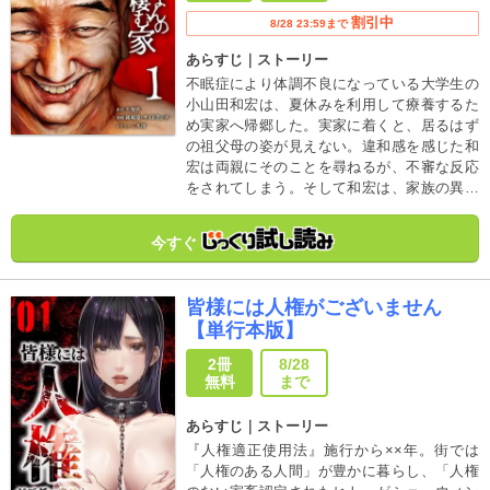
割引中
8/28 23:59まで
あらすじ｜ストーリー
不眠症により体調不良になっている大学生の
小山田和宏は、夏休みを利用して療養するた
め実家へ帰郷した。実家に着くと、居るはず
の祖父母の姿が見えない。違和感を感じた和
宏は両親にそのことを尋ねるが、不審な反応
をされてしまう。そして和宏は、家族の異変
の『正体』に気づいてしまった…。大人気サ
スペンススリラーが、待望のコミカライズ
今すぐ
化！！
皆様には人権がございません
【単行本版】
2冊
8/28
無料
まで
あらすじ｜ストーリー
『人権適正使用法』施行から××年。街では
「人権のある人間」が豊かに暮らし、「人権