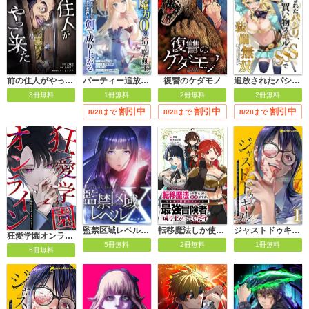
前の住人がやって来た
パーティー追放された魔力0の捨て駒剣士、最強魔導師たちに拾われ魔法至上の世界を剣で成り上がる
復讐のケダモノ
追放されたパシリ、買い物スキルSSSで装備無双 ～買ったモノを超強化して最強パーティー目指します～
3冊無料
1冊無料
2冊無料
2冊無料
割引中
割引中
割引中
8/28まで
8/28まで
8/28まで
監禁区域レベルX【タテヨミ】
転移魔法しか使えない貴族ですが、気ままに冒険していたら最強冒険者に成り上がっていた件
ジャストドゥキル 猟奇的殺人鬼→低カースト女子高生に転生したので殺人記録更新決定！【単行本版】
狂愛学園オンライン ―好感度0＝デッドエンド―【タテヨミ】
5冊無料
2冊無料
1冊無料
5冊無料