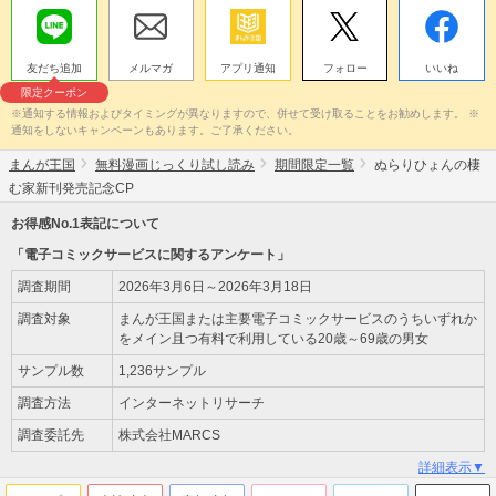
友だち追加
メルマガ
アプリ通知
フォロー
いいね
限定クーポン
※通知する情報およびタイミングが異なりますので、併せて受け取ることをお勧めします。 ※
通知をしないキャンペーンもあります。ご了承ください。
まんが王国
無料漫画じっくり試し読み
期間限定一覧
ぬらりひょんの棲
む家新刊発売記念CP
お得感No.1表記について
「電子コミックサービスに関するアンケート」
調査期間
2026年3月6日～2026年3月18日
調査対象
まんが王国または主要電子コミックサービスのうちいずれか
をメイン且つ有料で利用している20歳～69歳の男女
サンプル数
1,236サンプル
調査方法
インターネットリサーチ
調査委託先
株式会社MARCS
詳細表示▼