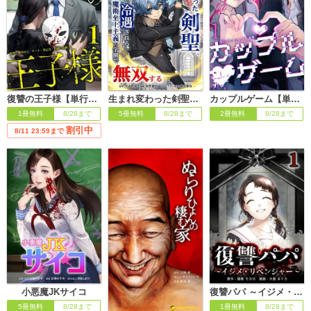
復讐の王子様【単行本版】
生まれ変わった剣聖、剣士が冷遇される魔術至上主義の学園で無双する
カップルゲーム【単行本版】
1冊無料
8/28まで
5冊無料
8/28まで
2冊無料
8/28まで
割引中
8/11 23:59まで
小悪魔JKサイコ
復讐パパ ～イジメ・リベンジャー～【単行本版】
5冊無料
8/28まで
1冊無料
8/28まで