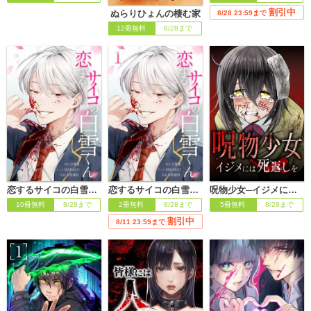
割引中
ぬらりひょんの棲む家
8/28 23:59まで
12冊無料
8/28まで
恋するサイコの白雪くん
恋するサイコの白雪くん【単行本版】
呪物少女─イジメには死返しを─
10冊無料
8/28まで
2冊無料
8/28まで
5冊無料
8/28まで
割引中
8/11 23:59まで