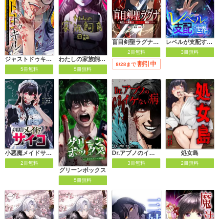
盲目剣聖ラグナ～転生した剣聖は視えなくても最強です～
レベルが支配する世界で
2冊無料
3冊無料
わたしの家族飼育日記【タテヨミ】
ジャストドゥキル 猟奇的殺人鬼→低カースト女子高生に転生したので殺人記録更新決定！
割引中
8/28まで
5冊無料
5冊無料
小悪魔メイドサイコ
Dr.アブノのイケない病
処女島
2冊無料
3冊無料
2冊無料
グリーンボックス
5冊無料