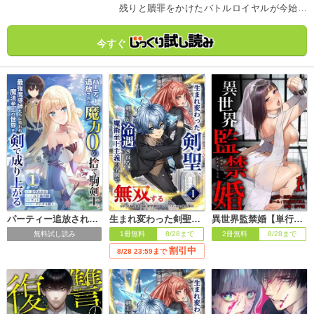
残りと贖罪をかけたバトルロイヤルが今始ま
る──！
今すぐ
パーティー追放された魔力0の捨て駒剣士、最強魔導師たちに拾われ魔法至上の世界を剣で成り上がる【単行本版】
生まれ変わった剣聖、剣士が冷遇される魔術至上主義の学園で無双する【単行本版】
異世界監禁婚【単行本版】
無料試し読み
1冊無料
8/28まで
2冊無料
8/28まで
割引中
8/28 23:59まで