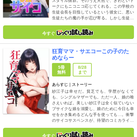
スタイル抜群。そのうえ天然で、きわどいト
ークにもニコニコ応じてくれる。この学校の
生徒会長を目指しているという彼女に、悪い
生徒たちの魔の手が忍び寄る。しかし生徒た
ちは知らなかった――葛西心春は、サイコパ
スなのだ。
今すぐ
狂育ママ・サエコーこの子のた
めならー
5冊
8/28
無料
まで
あらすじ｜ストーリー
紗江子は幸せだ。貧乏でも、学歴がなくて
も、シングルマザーでも。ただ一人、娘の唯
さえいれば。美しい紗江子は全く似ていない
ブサイクな娘を溺愛し、娘のために今日も幸
せをかき集めるどんな手を使っても…。衝撃
のサイコサスペンスが、待望のコミカライズ
化！！（2024/1/26からタイトルを変更しまし
た）
今すぐ