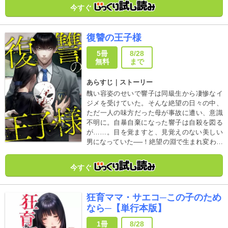
今すぐ
復讐の王子様
5冊
8/28
無料
まで
あらすじ｜ストーリー
醜い容姿のせいで響子は同級生から凄惨なイ
ジメを受けていた。そんな絶望の日々の中、
ただ一人の味方だった母が事故に遭い、意識
不明に。自暴自棄になった響子は自殺を図る
が……。目を覚ますと、見覚えのない美しい
男になっていた──！絶望の淵で生まれ変わっ
た響子がとった行動は……自分をイジメてい
た同級生への復讐だった
今すぐ
狂育ママ・サエコ─この子のため
なら─【単行本版】
1冊
8/28