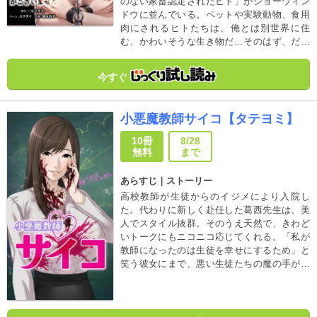
のない家畜認定されたヒト」がショーウィン
ドウに並んでいる。ペットや実験動物、食用
肉にされるヒトたちは、俺とは別世界に住
む、かわいそうな生き物だ…そのはず、だっ
た。大人気サスペンススリラーが、待望のコ
ミカライズ化！！
今すぐ
小悪魔教師サイコ【タテヨミ】
10冊
8/28
無料
まで
あらすじ｜ストーリー
高校教師が生徒からのイジメにより入院し
た。代わりに新しく赴任した葛西先生は、美
人でスタイル抜群。そのうえ天然で、きわど
いトークにもニコニコ応じてくれる。「私が
教師になったのは生徒を幸せにするため」と
笑う彼女にまで、悪い生徒たちの魔の手が忍
び寄る。しかし生徒たちは知らなかった――
葛西先生は、サイコパスだと。