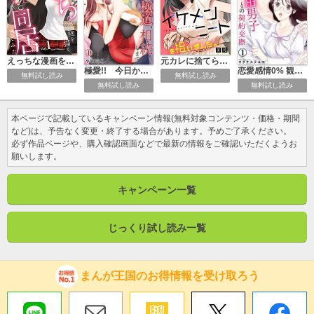
えっちな漫画を描く八熊先生と同居してみた
元カレに捨てられて、イケメンニートを拾いました。
極愛!! 今日から恋と極道、相続します
恋愛感情0% 観賞専用男子との契約交際
無料試し読み
無料試し読み
無料試し読み
無料試し読み
本ページで記載しているキャンペーン情報(無料対象コンテンツ・価格・期間
など)は、予告なく変更・終了する場合があります。予めご了承ください。
必ず作品ページや、購入確認画面などで最新の情報をご確認いただくようお
願いします。
キャンペーン一覧
じっくり試し読み一覧
まんが王国のお得情報を受け取ろう