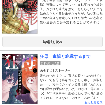
【電子書店限定、描き下ろしイラスト１P収
録】整形によって美しく生まれ変わった紗栄
子。蔑まれた過去を捨て、あたらしい人生を
始めようとする紗栄子だったが、幼少期に唯
一醜い自分を肯定してくれた翔太への恋心と
醜い過去の自分を忘れることができずにい
た。そんななか、若き実業家・龍臣との出会
いによって、紗栄子の第二の人生が動き出す
──？
無料試し読み
狂母 毒親と絶縁するまで
無料試し読み
あらすじ｜ストーリー
殴られたわけでも、育児放棄されたわけでも
ない、でも母は私をおぞましく毒し、搾取し
た――。素手でのトイレ掃除は茜（あかね）
の日課の“お手伝い”だった。けなげに母の言い
つけを守り家事をし勉強に励んでも母が褒め
てくれることはない。それどころか「あんた
はブスだから」「要領が悪いから」「しっか
もっと見る▼