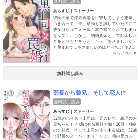
無料試し読み
あらすじ｜ストーリー
彼氏の家で浮気現場を目撃してしまう恵奈。
つき合って半年、結婚も意識していたのに二
股かけられてメール１本で捨てられてしまう
なんて…。しかも、結婚資金として貯金した
金をとりもどそうとしたら「あさましい女」
と蔑まれて…あさましいのはどっちよ!!あんな
最低男のために泣き寝入りなんて絶対にイ
もっと見る▼
ヤ！復讐のために、イケメン上司・碓氷が提
案した「俺と結婚するフリして」を了承。元
カレの前で、より格上のいい男と結婚するこ
無料試し読み
とでダメージを与えようとするが、このまま
だとすぐにバレてしまう。まずはふたりの距
離感を縮めるためにデートをするけど、碓氷
部長から義兄、そして恋人!?
のことをしればしるほど彼のことが…？
無料試し読み
あらすじ｜ストーリー
32歳のハイスペ上司は、元カレで、義理のお
兄ちゃん！？ 鳴は有名商社で働く28歳・独身
の会社員。そして上司の佐々木友哉は、32歳
で部長のスーパーエリートで、鳴の元カレ！