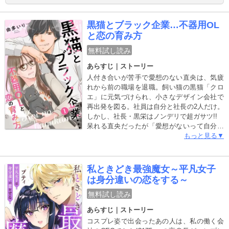
には連れ子がいるらしくて…。しかも姓は
佐々木…？ まさか…義理のお兄ちゃんになる
黒猫とブラック企業…不器用OL
のって、元カレで上司の佐々木部長！？ 同居
と恋の育み方
ってだけでもありえないのに、部長が義理の
お兄ちゃんになるの…！？ そんなの絶対にム
無料試し読み
リ！！ ※同タイトルの1～6話を収録した合冊
あらすじ｜ストーリー
版です。重複購入にご注意ください。
人付き合いが苦手で愛想のない直央は、気疲
れから前の職場を退職。飼い猫の黒猫「クロ
エ」に元気づけられ、小さなデザイン会社で
再出発を図る。社員は自分と社長の2人だけ。
しかし、社長・黒栄はノンデリで超ガサツ!!
呆れる直央だったが「愛想がないって自分の
気持ちを素直に表現するからわかりやすいじ
もっと見る▼
ゃん」と言う黒栄の言葉をきっかけに認識を
改め始める。さらに、ここぞというときに見
せる頼もしさや優しさに触れ、直央の心は少
私ときどき最強魔女～平凡女子
しずつ揺れ動く。無愛想で人と距離をとって
は身分違いの恋をする～
きた彼女が、ひと癖ある社長に心惹かれてい
き――。生きづらさを抱える癖のある2人が織
無料試し読み
りなす、ささやかな日常と恋の物語。
あらすじ｜ストーリー
コスプレ姿で出会ったあの人は、私の働く会