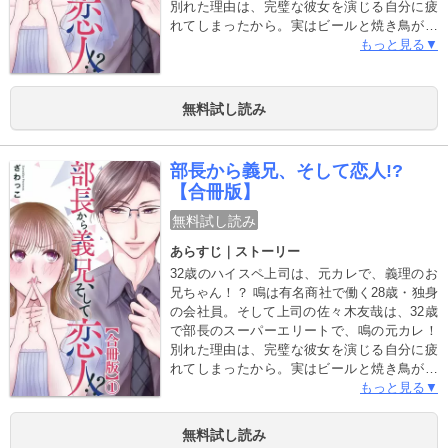
別れた理由は、完璧な彼女を演じる自分に疲
れてしまったから。実はビールと焼き鳥が大
好きで、掃除も自炊もろくにしないズボラ
もっと見る▼
女、なんて絶対にバレたくない！いつものよ
うに晩酌していたある夜、鳴は突然、母親か
ら再婚すると告げられる！ どうやら再婚相手
無料試し読み
には連れ子がいるらしくて…。しかも姓は
佐々木…？ まさか…義理のお兄ちゃんになる
のって、元カレで上司の佐々木部長！？ 同居
部長から義兄、そして恋人!?
ってだけでもありえないのに、部長が義理の
【合冊版】
お兄ちゃんになるの…！？ そんなの絶対にム
リ！！
無料試し読み
あらすじ｜ストーリー
32歳のハイスペ上司は、元カレで、義理のお
兄ちゃん！？ 鳴は有名商社で働く28歳・独身
の会社員。そして上司の佐々木友哉は、32歳
で部長のスーパーエリートで、鳴の元カレ！
別れた理由は、完璧な彼女を演じる自分に疲
れてしまったから。実はビールと焼き鳥が大
好きで、掃除も自炊もろくにしないズボラ
もっと見る▼
女、なんて絶対にバレたくない！いつものよ
うに晩酌していたある夜、鳴は突然、母親か
無料試し読み
ら再婚すると告げられる！ どうやら再婚相手