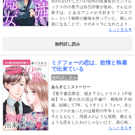
社のCEOでした!?175cmの高身長がコンプレ
ックスの小夜子は自己評価が低め。そんな小
夜子は、とあるアニメが大好きで『コスプ
レ』という秘密の趣味を持っていた。推しの
姿になることで、そのキャラになれたような
気がして自信をもらう日々。そんなある日コ
もっと見る▼
スプレをしてイベントに参加していると、金
髪で高身長、美しく整った顔の外国人の男性
無料試し読み
に「あなたは誰よりも美しいです」と言わ
れ!?コスプレをしているキャラに言っている
と分かっていてもどきどきして高鳴る胸。し
ミドフォーの恋は、欲情と執着
かし、この男性は小夜子が働く会社のCEOだ
で出来ている
った！この日からコスプレ姿で彼に会う日が
増えて――…本当の姿を隠したままの小夜子
無料試し読み
の恋は……
あらすじ｜ストーリー
【電子書店限定、描き下ろしイラスト１P収
録】サレ妻の次の恋は不倫!? 桐島怜子42
歳、結婚して7年、もうすぐミドフォー。夫と
セックスがあったのは最初の半年くらいで、
子どももなく、同居人のような状態。燃える
ような恋をしたわけじゃないけど、居心地が
良くて、仲のいい親友のような関係に満足し
もっと見る▼
ていた。そんなある日、夫からの衝撃の告白