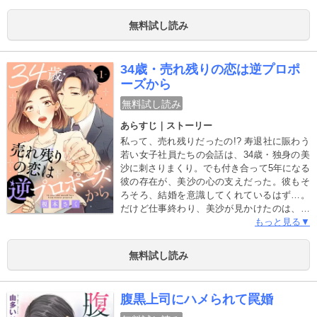
りしなさい」と言われ続けて育つ。だけど、
家はあり、ご飯が食べられ、殴られたりする
無料試し読み
こともない…「母は正しく、私は幸せなん
だ」そう思って茜は生きてきた。だが大人に
なり、独立した茜の家の前には早朝5時、狂気
34歳・売れ残りの恋は逆プロポ
の表情で「金よこせ！」と怒鳴り散らす母が
ーズから
いた――。「親」という呪縛・洗脳と絶縁す
ることを決めた茜の闘いが始まる！！
無料試し読み
あらすじ｜ストーリー
私って、売れ残りだったの!? 寿退社に賑わう
若い女子社員たちの会話は、34歳・独身の美
沙に刺さりまくり。でも付き合って5年になる
彼の存在が、美沙の心の支えだった。彼もそ
ろそろ、結婚を意識してくれているはず…。
だけど仕事終わり、美沙が見かけたのは、若
い女の子と腕を組んでいる彼の姿だった! ど
もっと見る▼
ういうことかと問いただす美沙。「本当に自
分の方が勝ってると思うの?」「彼女ってより
無料試し読み
母ちゃんみたいで…」しかし彼の口からは
次々と衝撃的な言葉が…。ヤケになって仕事
に打ちこむ美沙。そこに声をかけたのは、訳
腹黒上司にハメられて罠婚
アリと噂される40歳のイケメン部長! 2人はそ
のまま呑みに行くことになり――!?