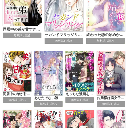
同居中の弟が甘すぎて困ってます
セカンドマリッジリング
終わった恋の始めかた 産めない私が堕ちる恋
無料試し読み
無料試し読み
無料試し読み
同居中の弟が甘すぎて困ってます【単行本版】
えっちな漫画を描く八熊先生と同居してみた【電子単行本版】
あなたでない誰かに抱かれる夜
お局様は腐女子様!?～3次元年下男子はお断り！
無料試し読み
無料試し読み
無料試し読み
無料試し読み