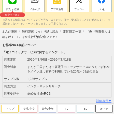
友だち追加
メルマガ
アプリ通知
フォロー
いいね
限定クーポン
※通知する情報およびタイミングが異なりますので、併せて受け取ることをお勧めします。 ※
通知をしないキャンペーンもあります。ご了承ください。
まんが王国
無料漫画じっくり試し読み
期間限定一覧
『偽り整形美人は
嘘を吐く 11』ほか先行配信記念フェア！
お得感No.1表記について
「電子コミックサービスに関するアンケート」
調査期間
2026年3月6日～2026年3月18日
調査対象
まんが王国または主要電子コミックサービスのうちいずれか
をメイン且つ有料で利用している20歳～69歳の男女
サンプル数
1,236サンプル
調査方法
インターネットリサーチ
調査委託先
株式会社MARCS
詳細表示▼
トップ
女性/少女
青年/少年
TL
BL
オトナ