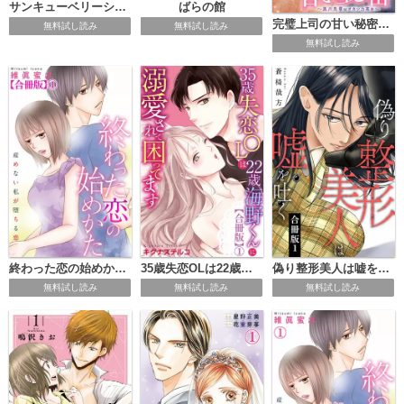
サンキューベリーシンゾー 分冊版
ばらの館
完璧上司の甘い秘密～黒川先輩はオカン力高め～【合冊版】
無料試し読み
無料試し読み
無料試し読み
終わった恋の始めかた 産めない私が堕ちる恋 【合冊版】
35歳失恋OLは22歳海野くんに溺愛されて困ってます【合冊版】
偽り整形美人は嘘を吐く【合冊版】
無料試し読み
無料試し読み
無料試し読み