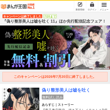
新規登録
ログイン
メニュー
キャンペーンは終了しました
7/20まで
『偽り整形美人は嘘を吐く 11』ほか先行配信記念フェア！
このキャンペーンは2026年7月20日に終了しました。
偽り整形美人は嘘を吐く
無料試し読み
あらすじ｜ストーリー