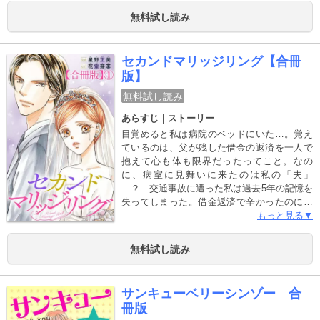
をされる。「本気で好きな人との間に子ども
無料試し読み
ができた。別れてほしい。」とのことだっ
た。即座に離婚を決め、一人で暮らし始める
怜子だったが、友人たちとも会う時間がなか
セカンドマリッジリング【合冊
なかつくれず、寂しい毎日を過ごしていた。
版】
婚活を始めてみるもうまくいかず、もう恋を
することなんかないと思っていた時に出会っ
無料試し読み
たのは、イケメンのアートディレクター・桜
あらすじ｜ストーリー
庭だった。
目覚めると私は病院のベッドにいた…。覚え
ているのは、父が残した借金の返済を一人で
抱えて心も体も限界だったってこと。なの
に、病室に見舞いに来たのは私の「夫」
…？ 交通事故に遭った私は過去5年の記憶を
失ってしまった。借金返済で辛かったのに、
この忘れた5年の間に結婚していたなんて
もっと見る▼
――！ 夫と言う彼は、お医者様で驚くほど
美しい。 私を本気で心配する優しい彼に惹か
無料試し読み
れていくけれど、持ってきてくれる服がすべ
て新しくて、渡された携帯も履歴がない…。
彼を思い出したいのに、まるで思い出させな
サンキューベリーシンゾー 合
いような彼の振る舞いに、信じたいけれど、
冊版
疑いは大きくなるばかりで――？ ※同タイト