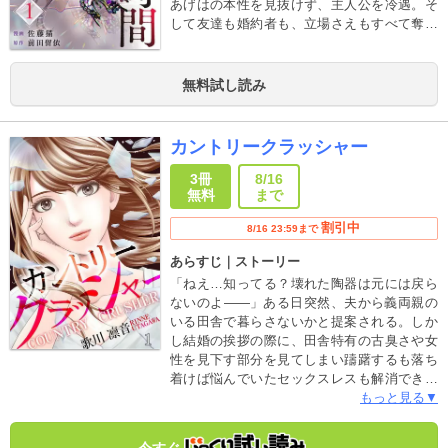
あげはの本性を見抜けず、主人公を冷遇。そ
して友達も婚約者も、立場さえもすべて奪わ
れてしまうーーー。「あげはを――…地に、
叩き落してやる！」すべてを奪われた琴葉
は、復讐を誓う。今後は自分があげはのすべ
無料試し読み
てを奪うために―――
カントリークラッシャー
3冊
8/16
無料
まで
割引中
8/16 23:59まで
あらすじ｜ストーリー
「ねえ…知ってる？壊れた陶器は元には戻ら
ないのよ――」ある日突然、夫から義両親の
いる田舎で暮らさないかと提案される。しか
し結婚の挨拶の際に、田舎特有の古臭さや女
性を見下す部分を見てしまい躊躇するも落ち
着けば悩んでいたセックスレスも解消できる
かもしれないと移住を決める。しかし、田舎
もっと見る▼
に戻っても友人と夜中まで飲み歩き、挙句の
果てに義両親や義兄と同じように自分を見下
今すぐ