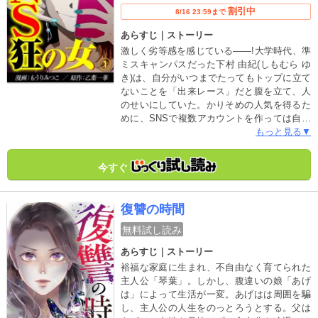
割引中
8/16 23:59まで
あらすじ｜ストーリー
激しく劣等感を感じている――!大学時代、準
ミスキャンパスだった下村 由紀(しもむら ゆ
き)は、自分がいつまでたってもトップに立て
ないことを「出来レース」だと腹を立て、人
のせいにしていた。かりそめの人気を得るた
めに、SNSで複数アカウントを作っては自作
自演。人気モデルのアカウントに平然と嫌が
もっと見る▼
らせの書き込みを行う。そしてついに、伸び
悩むフォロワー数を「お金で解決」すること
今すぐ
を思いつく…!果たして、自己顕示欲が異常に
強い女の末路とは…?
復讐の時間
無料試し読み
あらすじ｜ストーリー
裕福な家庭に生まれ、不自由なく育てられた
主人公「琴葉」。しかし、腹違いの娘「あげ
は」によって生活が一変。あげはは周囲を騙
し、主人公の人生をのっとろうとする。父は