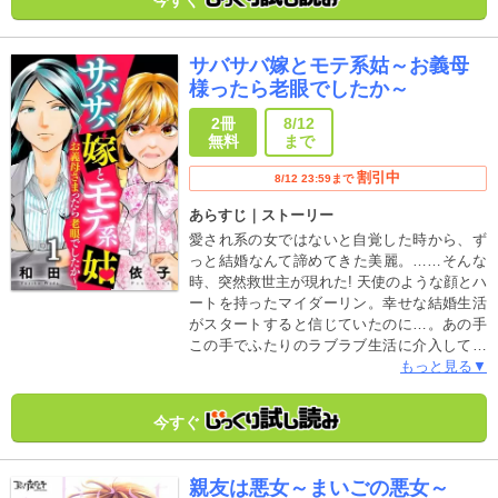
しこき使おうとする。さらには、幼少期母と
妹と作った大事なお皿まで割られてしまう。
そして解消されるかもと期待していたレスも
サバサバ嫁とモテ系姑～お義母
何度提案しても受け入れてくれず、ついには
様ったら老眼でしたか～
「セックスは子作りの時だけでいい」そんな
時、スマホ画面にうつる女からのメッセージ
2冊
8/12
を見つけてしまう。
無料
まで
割引中
8/12 23:59まで
あらすじ｜ストーリー
愛され系の女ではないと自覚した時から、ず
っと結婚なんて諦めてきた美麗。……そんな
時、突然救世主が現れた! 天使のような顔とハ
ートを持ったマイダーリン。幸せな結婚生活
がスタートすると信じていたのに…。あの手
この手でふたりのラブラブ生活に介入してく
るピンクモンスター、彼女こそ、美麗の天
もっと見る▼
敵“お義母様”だった!!溺愛息子に向ける愛情は
ハンパなく、ライバル心むき出しに美麗に襲
今すぐ
いかかる!サバサバ嫁とモテ系姑のバトルのゴ
ングが鳴る!!
親友は悪女～まいごの悪女～