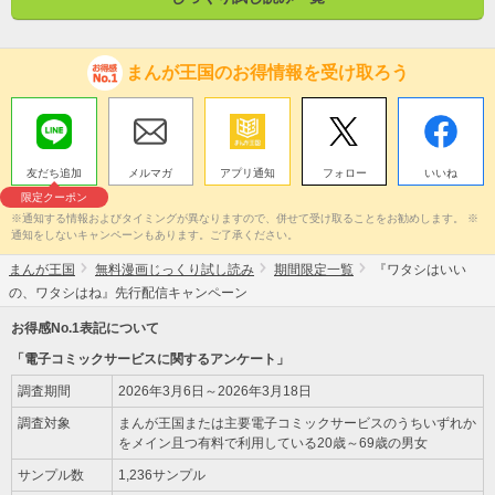
まんが王国のお得情報を受け取ろう
友だち追加
メルマガ
アプリ通知
フォロー
いいね
限定クーポン
※通知する情報およびタイミングが異なりますので、併せて受け取ることをお勧めします。 ※
通知をしないキャンペーンもあります。ご了承ください。
まんが王国
無料漫画じっくり試し読み
期間限定一覧
『ワタシはいい
の、ワタシはね』先行配信キャンペーン
お得感No.1表記について
「電子コミックサービスに関するアンケート」
調査期間
2026年3月6日～2026年3月18日
調査対象
まんが王国または主要電子コミックサービスのうちいずれか
をメイン且つ有料で利用している20歳～69歳の男女
サンプル数
1,236サンプル