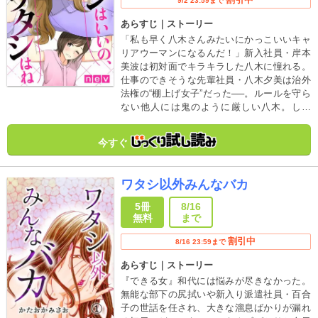
9/2 23:59まで
あらすじ｜ストーリー
「私も早く八木さんみたいにかっこいいキャ
リアウーマンになるんだ！」新入社員・岸本
美波は初対面でキラキラした八木に憧れる。
仕事のできそうな先輩社員・八木夕美は治外
法権の“棚上げ女子”だった──。ルールを守ら
ない他人には鬼のように厳しい八木。しか
し、自分のこととなると途端に甘くなる。そ
んな彼女の口グセは「ワタシはいいの、ワタ
今すぐ
シはね」。つぶされないで、美波！
ワタシ以外みんなバカ
5冊
8/16
無料
まで
割引中
8/16 23:59まで
あらすじ｜ストーリー
『できる女』和代には悩みが尽きなかった。
無能な部下の尻拭いや新入り派遣社員・百合
子の世話を任され、大きな溜息ばかりが漏れ