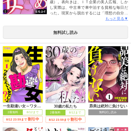
歳）。表向きは、ＩＴ企業の美人広報、しか
し実際は、中古車で車中泊する貧相な毎日だ
った。現実から脱出するには「理想の自分に
引き上げてくれるハイスペックな男性をつか
もっと見る▼
まえるしかない！」と息巻くが…。果たし
て、かりそめを現実に変えることができるの
無料試し読み
か！？幸せ偽装女「寧々」の暗躍が始まる！
一生勘違い女～ワタシっていい女でしょ？～
昴美は絶対に負けない
30歳の私たち
2冊無料
8/12まで
無料試し読み
2冊無料
8/12まで
割引中
割引中
8/12 23:59まで
8/12 23:59まで