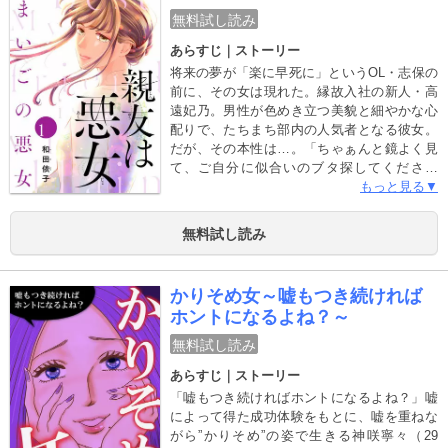
無料試し読み
あらすじ｜ストーリー
将来の夢が「楽に早死に」というOL・志保の
前に、その女は現れた。縁故入社の新人・高
遠妃乃。男性が色めき立つ美貌と細やかな心
配りで、たちまち部内の人気者となる彼女。
だが、その本性は…。「ちゃぁんと鏡よく見
て、ご自分に似合いのブタ探してください
ね」──嘘をつき、他人を利用し、男を転が
もっと見る▼
す。美しくも醜い悪女を目にし、志保は人生
が変わる予感がしていた…。『親友は悪女』
無料試し読み
スピンオフ、悪女・妃乃の後日譚。
かりそめ女～嘘もつき続ければ
ホントになるよね？～
無料試し読み
あらすじ｜ストーリー
「嘘もつき続ければホントになるよね？」嘘
によって得た成功体験をもとに、嘘を重ねな
がら”かりそめ”の姿で生きる神咲寧々（29