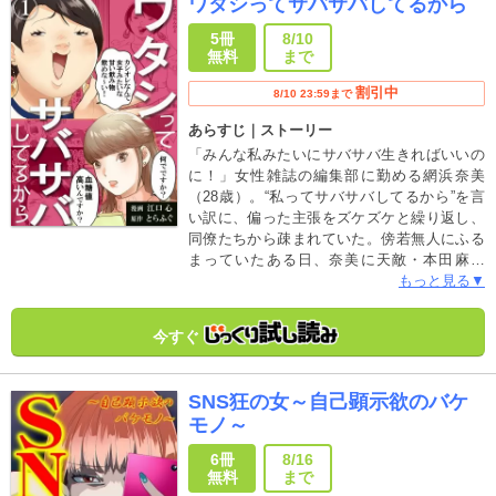
ワタシってサバサバしてるから
5冊
8/10
無料
まで
割引中
8/10 23:59まで
あらすじ｜ストーリー
「みんな私みたいにサバサバ生きればいいの
に！」女性雑誌の編集部に勤める網浜奈美
（28歳）。“私ってサバサバしてるから”を言
い訳に、偏った主張をズケズケと繰り返し、
同僚たちから疎まれていた。傍若無人にふる
まっていたある日、奈美に天敵・本田麻衣
（26歳）が現れる。美人で女子力の高い真性
もっと見る▼
のサバサバ女・麻衣にイラつきを隠せない奈
美。暴走する自称サバサバ女（通称：自サバ
今すぐ
女）VS真性サバサバ女の戦いが始まる！
SNS狂の女～自己顕示欲のバケ
モノ～
6冊
8/16
無料
まで