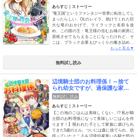
～
あらすじ｜ストーリー
“竜王国”というファンタジー世界に転生してし
まったらしい、OLのレイラ。助けてくれた巨
大な竜のおかげで、ライラックと名前を改
め、この国の王・竜王様の住むお城の厨房に
居候させてもらえることになったけれど…そ
こは、ブラック企業もびっくりの働き詰め体
制！現代日本の家庭料理知識で、賄い係に昇
もっと見る▼
格したライラックは、休憩制度を取り入れて
厨房の働き方改革を決行！ そんな中、賄い用
無料試し読み
のお味噌汁が、冷酷と名高い竜王様の元へ手
違いで渡ってしまい…!? 追放を覚悟したライ
ラックだったけれど、なんと竜王様から「毎
辺境騎士団のお料理係！～捨て
日味噌汁を作ってくれ」と頼まれて――？
られ幼女ですが、過保護な家族
元・平凡OLが、ほっこり料理でクールな竜王
に拾われて美味しいごはんを作
様のお気に入りに！ 魅惑のあったかご飯ファ
無料試し読み
ります～
ンタジー、どうぞご賞味あれ♪(この作品は電
あらすじ｜ストーリー
子コミック誌Berry’s Fantasy Vol. 22・23・
24・26・27に収録されています。重複購入に
【この地のごはんは美味しくない…!? 私が騎
ご注意ください)
士団のお料理係になって美味しいごはんを作
ります！】呪われた子として家族に虐げられ
てきた5歳のエル。ついには森に捨てられ、彷
徨っていたところを辺境伯家率いる騎士団の