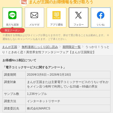
まんが王国のお得情報を受け取ろう
友だち追加
メルマガ
アプリ通知
フォロー
いいね
限定クーポン
※通知する情報およびタイミングが異なりますので、併せて受け取ることをお勧めします。 ※
通知をしないキャンペーンもあります。ご了承ください。
まんが王国
無料漫画じっくり試し読み
期間限定一覧
うっかり！うっと
り！ときめく恋！異世界女性ファンタジーフェア【まんが王国限定】
お得感No.1表記について
「電子コミックサービスに関するアンケート」
調査期間
2026年3月6日～2026年3月18日
調査対象
まんが王国または主要電子コミックサービスのうちいずれか
をメイン且つ有料で利用している20歳～69歳の男女
サンプル数
1,236サンプル
調査方法
インターネットリサーチ
調査委託先
株式会社MARCS