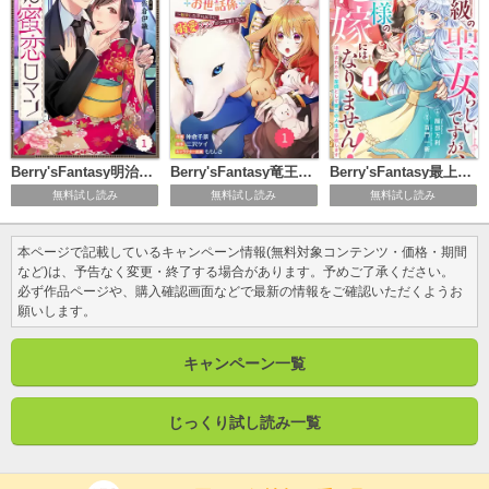
Berry'sFantasy明治蜜恋ロマン
Berry'sFantasy竜王陛下のもふもふお世話係～転生した平凡女子に溺愛フラグが立ちました～
Berry'sFantasy最上級の聖女らしいですが、竜王様の花嫁にはなりません！～追放されたので薬師として第二の人生を謳歌します～
無料試し読み
無料試し読み
無料試し読み
本ページで記載しているキャンペーン情報(無料対象コンテンツ・価格・期間
など)は、予告なく変更・終了する場合があります。予めご了承ください。
必ず作品ページや、購入確認画面などで最新の情報をご確認いただくようお
願いします。
キャンペーン一覧
じっくり試し読み一覧