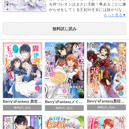
を持つレオンはまさに天敵！事あるごとに嫌
がらせをしてくる王妃や王女には抜かりなく
反撃しつつ、花嫁候補から外れようと画策す
もっと見る▼
る日々を過ごしていた。そんなある日、オリ
ビアの大切にしている人形が何者かによって
無料試し読み
持ち去られてしまう！オリビアはついに本格
的な「仕返し」に乗り出して――!?(この作品
は電子コミック誌Berry’s Fantasy Vol. 7に収
録されています。重複購入にご注意ください)
Berry'sFantasy悪役令嬢は二度目の人生で返り咲く～破滅エンドを回避して、恋も帝位もいただきます～
Berry'sFantasy 異世界で、なんちゃって王宮ナースになりました。
Berry'sFantasyメイドに転生したら、うっかり竜王様の胃袋掴んじゃいました～元ポンコツOLは最強料理人!?～
無料試し読み
無料試し読み
無料試し読み