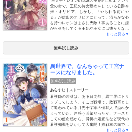
“王太子・レオンの花嫁の座を射止めよ”という
父の命で、王妃の侍女勤めをしている公爵令
嬢・オリビア。しかし、「やられる前にや
る」が信条のオリビアにとって、清らかな心
を持つレオンはまさに天敵！事あるごとに嫌
がらせをしてくる王妃や王女には抜かりなく
反撃しつつ、花嫁候補から外れようと画策す
もっと見る▼
る日々を過ごしていた。そんなある日、オリ
ビアの大切にしている人形が何者かによって
無料試し読み
持ち去られてしまう！オリビアはついに本格
的な「仕返し」に乗り出して――!?(この作品
は電子コミック誌Berry’s Fantasy Vol. 7・8・
異世界で、なんちゃって王宮ナ
9・10・11に収録されています。重複購入に
ースになりました。
ご注意ください)
無料試し読み
あらすじ｜ストーリー
看護師の若菜は、ある日突然、異世界にトリ
ップしてしまう。そこは戦場で、敗戦軍とし
て追われている月光十字軍の怪我人で溢れか
えっていた。戸惑う若菜だったが、ナースと
しての使命感から、骨折の処置法など現代の
看護知識を活かして大奮闘！敗戦軍の頭であ
る第二王子・シェイドの命を救ったことをき
もっと見る▼