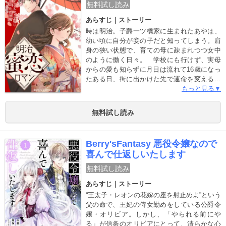
40・41・42・43に収録されています。重複購
無料試し読み
入にご注意ください)
あらすじ｜ストーリー
時は明治。子爵一ツ橋家に生まれたあやは、
幼い頃に自分が妾の子だと知ってしまう。肩
身の狭い状態で、育ての母に疎まれつつ女中
のように働く日々。 学校にも行けず、実母
からの愛も知らずに月日は流れて16歳になっ
たある日、街に出かけた先で運命を変える男
性に出会って…!? 「俺はきみを愛せないか
もっと見る▼
もしれない。それでも俺の妻になるという覚
悟はあるかい？」ベリーズ文庫大人気作品、
無料試し読み
待望のコミカライズ！ 時代に定められた身分
をも超える、究極のシンデレラストーリー！
(この作品は電子コミック誌Berry’s Fantasy
Berry'sFantasy 悪役令嬢なので
Vol. 16～20に収録されています。重複購入に
喜んで仕返しいたします
ご注意ください)
無料試し読み
あらすじ｜ストーリー
“王太子・レオンの花嫁の座を射止めよ”という
父の命で、王妃の侍女勤めをしている公爵令
嬢・オリビア。しかし、「やられる前にや
る」が信条のオリビアにとって、清らかな心