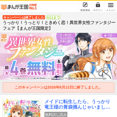
新規登録
ログイン
メニュー
キャンペーンは終了しました
6/12まで
うっかり！うっとり！ときめく恋！異世界女性ファンタジー
フェア【まんが王国限定】
このキャンペーンは2026年6月12日に終了しました。
メイドに転生したら、うっかり
竜王様の胃袋掴んじゃいました
～元ポンコツOLは最強料理人!?
無料試し読み