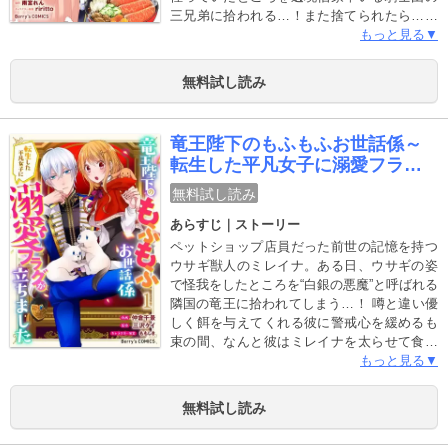
三兄弟に拾われる…！また捨てられたら…と
怯えるエルだけど、辺境伯家は「うちの子に
もっと見る▼
ならないか？」とまさかの大歓迎…!? 騎士団
みんなに可愛がられ、幸せいっぱいの毎日が
無料試し読み
訪れた…はずが、前世で小料理屋を営んでい
た記憶が蘇ったエルは一つ、大きな問題に気
づいてしまう…！『この地のごはんは、全然
竜王陛下のもふもふお世話係～
美味しくないっ…！』辺境の地で美味しいご
転生した平凡女子に溺愛フラグ
はんを作るため、騎士団のお料理係になるこ
が立ちました～
とにしたエル…！すると、その味はみんなか
無料試し読み
ら大絶賛で――!? 前世の知識×精霊の加護を
あらすじ｜ストーリー
使って、辺境の地で大奮闘！愛され幼女の異
世界お料理ファンタジー！（この作品は電子
ペットショップ店員だった前世の記憶を持つ
コミック誌Berry’s Fantasy Vol.71・72・74・
ウサギ獣人のミレイナ。ある日、ウサギの姿
75・76に収録されています。重複購入にご注
で怪我をしたところを“白銀の悪魔”と呼ばれる
意ください）
隣国の竜王に拾われてしまう…！ 噂と違い優
しく餌を与えてくれる彼に警戒心を緩めるも
束の間、なんと彼はミレイナを太らせて食べ
ると言っていて!? 「食べられたくない！」と
もっと見る▼
ガタガタ震えながら涙を流すミレイナの運命
やいかに――！ 無類のもふもふ好き竜王・ジ
無料試し読み
ェラール×ウサギ獣人・ミレイナのちょっぴり
甘いもふもふ王宮ライフ！(この作品は電子コ