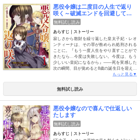
ミック誌Berry’s Fantasy Vol.27・29・31・33
悪役令嬢は二度目の人生で返り
に収録されています。重複購入にご注意くだ
咲く～破滅エンドを回避して、
さい)
恋も帝位もいただきます～
無料試し読み
あらすじ｜ストーリー
寂しさから散財を繰り返した皇太子妃・レオ
ンティーナは、その罪が咎められ処刑される
ことに。『もう一度人生をやり直すことがで
きたなら…今度は失敗しない。今度は、もう
少しいい皇妃になるから』――死を実感した
次の瞬間、目が覚めると8歳の誕生日を迎える
朝に戻っていて…!?「未来を知っている私な
もっと見る▼
ら、誰よりもこの国を上手に治めることがで
きる…！」処刑される未来から逃れるため、
無料試し読み
自ら帝位争いに乗り出すことを決めたレオン
ティーナ。最悪な皇妃の逆転人生が今ここに
始まる…！大人気小説、待望のコミカライ
悪役令嬢なので喜んで仕返しい
ズ！（この作品は電子コミック誌Berry’ｓ
たします
fantasy Vol.16・17・18・20・23に収録され
ています。重複購入にご注意ください)
無料試し読み
あらすじ｜ストーリー