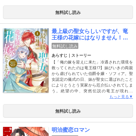
っかけに、腕を見込まれ、月光十字軍ととも
に隣国に向けて旅をすることに…。旅の最
無料試し読み
中、明日の命も保証できない厳しい世界に触
れ、若菜は不安になってしまう。するとシェ
イドが「不安な時は、この胸に飛び込め」と
最上級の聖女らしいですが、竜
言ってきて…!?イケメン第二王子×新米看護師
王様の花嫁にはなりません！～
の異世界トリップ恋愛ファンタジー！ (この作
追放されたので薬師として第二
品は電子コミック誌Berry’s Fantasy Vol. 1・
無料試し読み
の人生を謳歌します～
2・3・4・5に収録されています。重複購入に
あらすじ｜ストーリー
ご注意ください)
【「俺の嫁を迎えに来た」冷遇された環境を
救ってくれたのは竜王様!?】妹びいきの両親
から虐げられていた伯爵令嬢・ソフィア。聖
女認定の儀式の日、妹が聖女に選ばれたこと
によりとうとう実家から厄介払いされてしま
う。絶望の中、突然伝説の竜王が現れて
――。「俺の花嫁となる聖女を迎えに来た」
もっと見る▼
実はソフィアは最上級の力を持つ聖女である
ことが判明！「長い間待っていた、愛しき我
無料試し読み
が妻よ―…」 竜王・クレイグによる猛烈なア
プローチが止まらない!? 自称夫な竜王に溺愛
されながら第二の人生を始めます！(この作品
明治蜜恋ロマン
は電子コミック誌Berry’s Fantasy Vol.39・