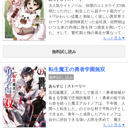
大人気ライトノベル、待望のコミカライズ!!病
弱だったのに…転生したら超チート能力ゲッ
ト!?かわいい従魔と美味しく楽しい異世界ス
ローライフ!!虚弱体質だった会社員・佐野樹は
いつも体の内側に熱を持つ感覚を抱いてい
た。そして、繁忙期と熱の暴走が重なって倒
れてしまう。すると女神様が現れ、彼に伝え
もっと見る▼
る。生まれるべき世界を間違えた。熱の原因
は魔力で、魔力のない世界で魔力を持って生
無料試し読み
まれてしまったのだと……。女神様の力で願
い通りの健康な体に加え、人一倍の魔力を持
って異世界に生まれ変わったイツキ。そし
転生魔王の勇者学園無双
て、授かった卵から生まれた伝説の魔獣を相
棒に、冒険者として第二の人生を歩み始め
無料試し読み
る……！美味しいごはん、かわいいモフモフ
あらすじ｜ストーリー
との、楽しい冒険者ライフが幕開け!!
災厄級魔王、人間として復活！！勇者候補が
集まる学園で圧倒的無双！！！勇者の前で自
ら命を絶った魔王アルドノアは、千年後、人
間へと転生した。のどかな村で平民の子とし
て生まれ、青年へと成長したアルドノアは、
自分に対抗できる強い人間を求めて、魔王を
追って転生した元部下と共に勇者学園への入
もっと見る▼