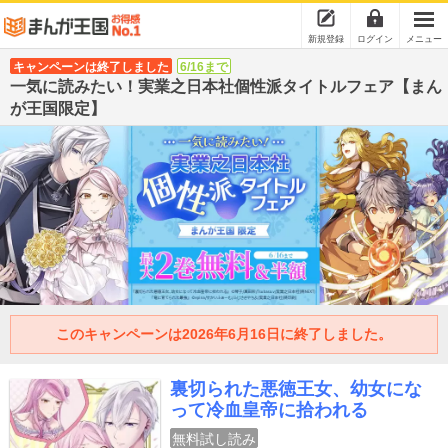
新規登録
ログイン
メニュー
キャンペーンは終了しました
6/16まで
一気に読みたい！実業之日本社個性派タイトルフェア【まん
が王国限定】
このキャンペーンは2026年6月16日に終了しました。
裏切られた悪徳王女、幼女にな
って冷血皇帝に拾われる
無料試し読み