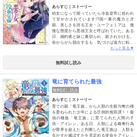
あらすじ｜ストーリー
幼女になって困っていたら冷血皇帝に拾われ
て甘やかされています!?国一番の魔力と才
能、美しさを誇る王女・ユーフェミアは、傲
慢な態度から悪徳王女と呼ばれていた。ある
日、婚約者と妹に裏切られ、殺されかける。
命からがら脱出するも…気づけば遠方に転移
＆幼女化してしまっていた!!そして、「冷血皇
もっと見る▼
帝」と噂の他国の皇帝・アルバートに拾わ
れ、保護されることに…一途でひたむきな
無料試し読み
「冷血皇帝」×恋を知らない「悪徳王女」によ
るじれキュンラブストーリー!!
竜に育てられた最強
無料試し読み
あらすじ｜ストーリー
育ての親「竜王族」から人類の生殺与奪の権
を委ねられた少年による圧倒的無双譚！！最
強の種族「竜王族」に育てられた人間の子
供・アイレン。ある日、人類による略奪行為
が限界を超えたと判断した竜王族は、人類を
生かすか滅ぼすかを見定める使命をアイレン