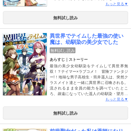
に与え、エリート階級の子供たちが通う王都
もっと見る▼
学院に入学させることを決めた。アイレンの
使命と本当の実力をまだ知らない同級生たち
無料試し読み
は、アイレンを田舎者の平民としてバカにし
た態度で接するが…！？全てを極めし少年が
巻き起こす圧倒的無双譚、堂々開幕！！
異世界でテイムした最強の使い
魔は、幼馴染の美少女でした
無料試し読み
あらすじ｜ストーリー
最強の美少女幼馴染をテイムして異世界無
双！？テイマー×ラブコメ！ 冒険ファンタジ
ー!！地味な男子高校生・筒井遥人は、突然ク
ラスメイト達と一緒に異世界に召喚される。
流されるまま全員の能力を調べていたとこ
ろ、疎遠になっていた遥人の幼馴染・望月美
衣奈の能力【魔法強化】が暴走してしまう。
もっと見る▼
そんな美衣奈を助ける唯一の方法は遥人が美
衣奈を【テイム】すること！？学園一の美少
無料試し読み
女である美衣奈に気遣い、遥人は距離をおこ
うとするが、美衣奈は違うようで…。一方、
裏では遥人に嫉妬するクラスメイト達が暗躍