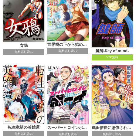
世界樹の下から始める半竜少女と僕の無双ライフ
女鴉
鍵師-Key of mind-
無料試し読み
無料試し読み
57P無料
転生竜騎の英雄譚
スーパーヒロインボーイ
織田信長に憑依された悪役令嬢は天下統一したくない！
無料試し読み
無料試し読み
無料試し読み