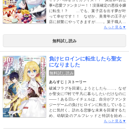
事×恋愛ファンタジー！！没落確定の悪役令嬢
に転生！？ …でも、菓子店を出す夢が叶
って幸せです！！ なぜか、美青年の王子が
店に頻繁にやってきますが……。菓子職人の
卵という前世の記憶を思い出した伯爵令嬢レ
もっと見る▼
ナは、ここが前世でハマっていた乙女ゲーム
の世界で、自分が悪役令嬢に転生したことに
無料試し読み
気づく。婚約破棄され、家族にも見捨てられ
て平民になってしまうが、前世の夢であった
菓子店を王都の外れに出店し、希望に満ち溢
負けヒロインに転生したら聖女
れた第二の人生がはじまる。そして、開店初
になりました
日の閑散とする店に入ってきた銀髪の美青年
との出会いが、レナの人生を大きく変えてい
無料試し読み
く……。
あらすじ｜ストーリー
破滅フラグを回避しようとしたら……。なぜ
か聖女に!?村で平凡に暮らしたいだけなのに
――！ある日レイチェルは、自分がファンタ
ジーゲームの負けヒロインに転生しているこ
とに気付く。訪れる悲惨な未来を回避するた
め、幼馴染のアルフレッドと特訓を始める
が、なかなか上手くいかない。そんなとき、
もっと見る▼
聖女だけが持つ力「白魔法」の使い手である