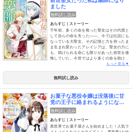
前世聖女だった私は薬師になり
していて……？
ました
無料試し読み
あらすじ｜ストーリー
千年前、多くの命を救った聖女はその代償と
して自らの命を失った――。今では伝説にも
なっている大聖女。その記憶と力を持ったま
ま生まれ変わったアレイシアは、聖女の力に
も、助けられる命にも限りがあった前世を後
悔していた。今世ではより多くの命を助ける
ため、聖女ということを隠し、宮廷薬師とし
もっと見る▼
て万能薬の研究を始める。二人の王子にも認
められ充実した日々を送っていたが、ある日
無料試し読み
別の聖女が誕生して――!?【目次】第１話
生まれ変わった大聖女 第２話 現代聖女の誕
生１第３話 現代聖女の誕生２第４話 意地
お菓子な悪役令嬢は没落後に甘
を見せつけよう１第５話 意地を見せつけよ
党の王子に絡まれるようになり
う２第６話 意地を見せつけよう３
ました
無料試し読み
あらすじ｜ストーリー
異世界でお菓子屋さんを始めました！人気ラ
イトノベルをコミカライズ！！ 異世界×お仕