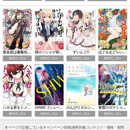
吸血姫は薔薇色の夢をみる
弱小ソシャゲ部の僕らが神ゲーを作るまで
すいんぐ!!
はぐるまどらいぶ。
無料試し読み
無料試し読み
無料試し読み
無料試し読み
ハネる君をトメる僕
SHWD《シュード》
のんびりヌルントゥルン
黄雷のガクトゥーン
無料試し読み
無料試し読み
無料試し読み
無料試し読み
本ページで記載しているキャンペーン情報(無料対象コンテンツ・価格・期間