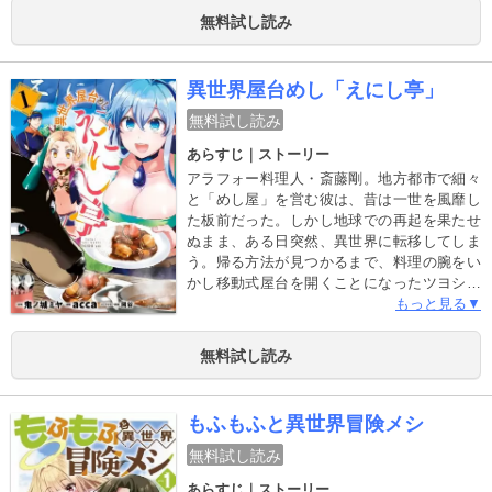
ことが判明し、レイチェルは予想外の展開に
無料試し読み
巻き込まれていく……。大人気ライトノベル
が待望のコミカライズ！ドキドキ、ドタバ
タ、巻き込まれラブコメディ開幕！
異世界屋台めし「えにし亭」
無料試し読み
あらすじ｜ストーリー
アラフォー料理人・斎藤剛。地方都市で細々
と「めし屋」を営む彼は、昔は一世を風靡し
た板前だった。しかし地球での再起を果たせ
ぬまま、ある日突然、異世界に転移してしま
う。帰る方法が見つかるまで、料理の腕をい
かし移動式屋台を開くことになったツヨシ。
彼の作る料理は異世界で通用するのか…!? な
もっと見る▼
ぜか関西弁のロリっ子魔法使い・クリアノ
と、奴隷として売られそうになっていたとこ
無料試し読み
ろを助けた美少女エルフ・シーレインといっ
しょに始める屋台の評判はいかに…!? 異世界
一うまい! 温かくて美味しいグルメファンタジ
もふもふと異世界冒険メシ
ー、ここに開店!!
無料試し読み
あらすじ｜ストーリー