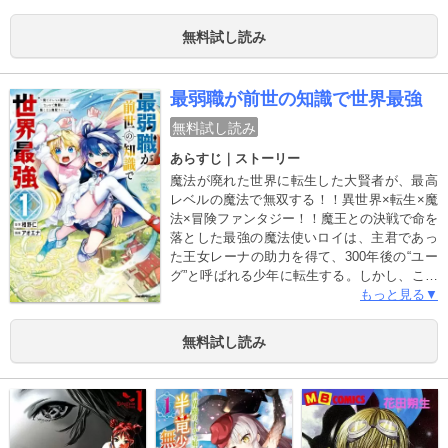
学を決意する。能力の劣る平民だと見下され
るアルドノアであったが、次第にその圧倒的
無料試し読み
は力が明らかになっていく……。元最強魔王
が転生後の世界で巻き起こす下剋上×無双ファ
ンタジー、ここに開幕！！
最弱職が前世の知識で世界最強
無料試し読み
あらすじ｜ストーリー
魔法が廃れた世界に転生した大賢者が、最高
レベルの魔法で無双する！！異世界×転生×魔
法×冒険ファンタジー！！魔王との決戦で命を
落とした最強の魔法使いロイは、主君であっ
た王女レーナの助力を得て、300年後の“ユー
グ”と呼ばれる少年に転生する。しかし、この
世界では魔法は廃れ、高貴な職業と崇められ
もっと見る▼
ていた「魔法使い」は最底辺の仕事におとし
められていた。自分がいない間に、世界では
無料試し読み
いったい何が起きたのか？少年魔法使いが前
世の知識で無双する、レベル限界突破の冒険
譚！