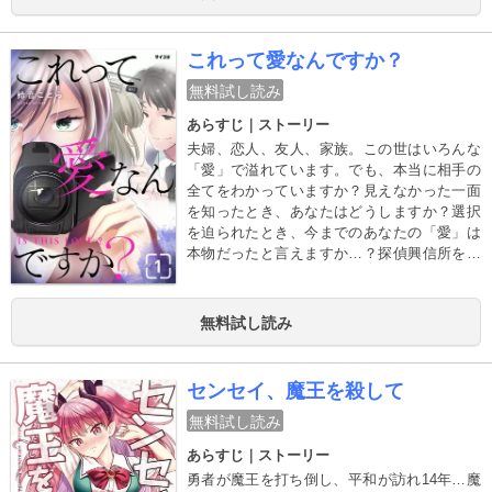
これって愛なんですか？
無料試し読み
あらすじ｜ストーリー
夫婦、恋人、友人、家族。この世はいろんな
「愛」で溢れています。でも、本当に相手の
全てをわかっていますか？見えなかった一面
を知ったとき、あなたはどうしますか？選択
を迫られたとき、今までのあなたの「愛」は
本物だったと言えますか…？探偵興信所を舞
台に、男女の「愛のカタチ」に切り込むヒュ
ーマンドラマ、開幕。
無料試し読み
センセイ、魔王を殺して
無料試し読み
あらすじ｜ストーリー
勇者が魔王を打ち倒し、平和が訪れ14年…魔