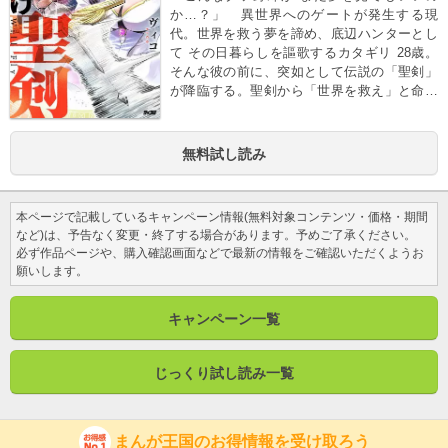
か…？」 異世界へのゲートが発生する現
代。世界を救う夢を諦め、底辺ハンターとし
て その日暮らしを謳歌するカタギリ 28歳。
そんな彼の前に、突如として伝説の「聖剣」
が降臨する。聖剣から「世界を救え」と命じ
られるが、頑なに拒絶するカタギリ。だが絶
体絶命の危機に陥り、ついに聖剣を――！？
ＦからＳＳＳ級へ！成り上がり超絶アクショ
無料試し読み
ン 開幕の第１巻！
本ページで記載しているキャンペーン情報(無料対象コンテンツ・価格・期間
など)は、予告なく変更・終了する場合があります。予めご了承ください。
必ず作品ページや、購入確認画面などで最新の情報をご確認いただくようお
願いします。
キャンペーン一覧
じっくり試し読み一覧
まんが王国のお得情報を受け取ろう