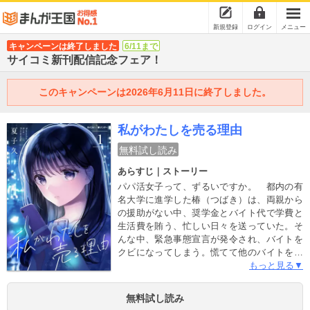
新規登録
ログイン
メニュー
キャンペーンは終了しました
6/11まで
サイコミ新刊配信記念フェア！
このキャンペーンは2026年6月11日に終了しました。
私がわたしを売る理由
無料試し読み
あらすじ｜ストーリー
パパ活女子って、ずるいですか。 都内の有
名大学に進学した椿（つばき）は、両親から
の援助がない中、奨学金とバイト代で学費と
生活費を賄う、忙しい日々を送っていた。そ
んな中、緊急事態宣言が発令され、バイトを
クビになってしまう。慌てて他のバイトを探
している中で見つけた「パパ活」の文字。
もっと見る▼
「お茶するだけで5千円から1万円…！？」甘
い言葉に誘われて、アプリのダウンロードボ
無料試し読み
タンに手を伸ばしてしまい――。