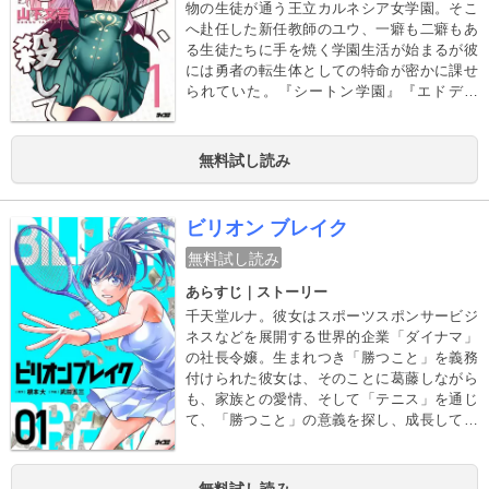
物の生徒が通う王立カルネシア女学園。そこ
へ赴任した新任教師のユウ、一癖も二癖もあ
る生徒たちに手を焼く学園生活が始まるが彼
には勇者の転生体としての特命が密かに課せ
られていた。『シートン学園』『エドデッ
ド』の山下文吾が描く最新作は異世界×ドタバ
タ学園コメディ×サスペンス！？謎とセクシー
渦巻く第１巻発売開始！！
無料試し読み
ビリオン ブレイク
無料試し読み
あらすじ｜ストーリー
千天堂ルナ。彼女はスポーツスポンサービジ
ネスなどを展開する世界的企業「ダイナマ」
の社長令嬢。生まれつき「勝つこと」を義務
付けられた彼女は、そのことに葛藤しながら
も、家族との愛情、そして「テニス」を通じ
て、「勝つこと」の意義を探し、成長してい
く。だが同時に、スポーツにはお金が絡むこ
とも知っていくのだった――。青春野球漫画
「青嵐のエース」のコンビが贈る、スポーツ×
無料試し読み