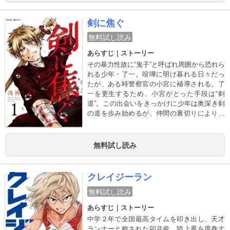
剣に焦ぐ
無料試し読み
あらすじ｜ストーリー
その暴力性故に“鬼子”と呼ばれ周囲から恐れら
れる少年・了一。喧嘩に明け暮れる日々だっ
たが、ある時警察官の小宮に補導される。了
一を更生するため、小宮がとった手段は“剣
道”。この出会いをきっかけに少年は奥深き剣
の道を歩み始めるが、仲間の裏切りにより重
傷を負い右腕に後遺症を残してしまう。隻腕
の剣士として上段を極めんとする了一が剣道
界に旋風を巻き起こす
無料試し読み
クレイジーラン
無料試し読み
あらすじ｜ストーリー
中学２年で全国最高タイムを叩き出し、天才
ランナーと称された卯月俊。陸上界を席巻す