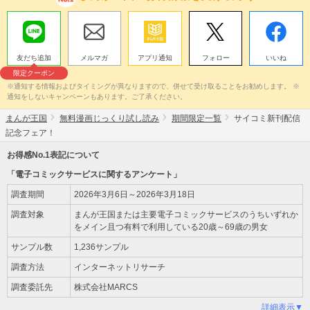
友だち追加
メルマガ
アプリ通知
フォロー
いいね
限定クーポン
※通知する情報およびタイミングが異なりますので、併せて受け取ることをお勧めします。 ※
通知をしないキャンペーンもあります。ご了承ください。
まんが王国
無料漫画じっくり試し読み
期間限定一覧
サイコミ新刊配信
記念フェア！
お得感No.1表記について
「電子コミックサービスに関するアンケート」
調査期間
2026年3月6日～2026年3月18日
調査対象
まんが王国または主要電子コミックサービスのうちいずれか
をメイン且つ有料で利用している20歳～69歳の男女
サンプル数
1,236サンプル
調査方法
インターネットリサーチ
調査委託先
株式会社MARCS
詳細表示▼