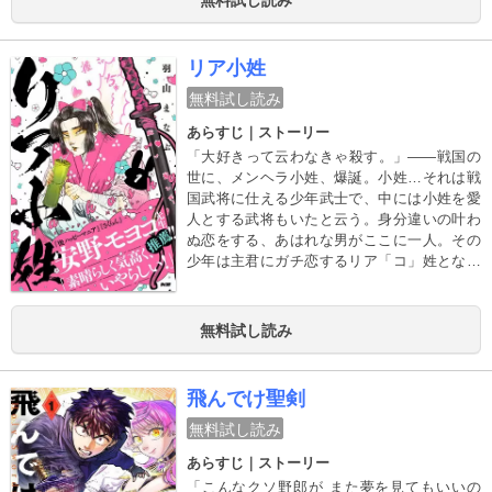
ビジネス漫画、始動！
リア小姓
無料試し読み
あらすじ｜ストーリー
「大好きって云わなきゃ殺す。」――戦国の
世に、メンヘラ小姓、爆誕。小姓…それは戦
国武将に仕える少年武士で、中には小姓を愛
人とする武将もいたと云う。身分違いの叶わ
ぬ恋をする、あはれな男がここに一人。その
少年は主君にガチ恋するリア「コ」姓となっ
た――。独創的世界観に読者困惑、しかし大
絶賛。鬼才・羽山まなぶ、衝撃のデビュー
作！
無料試し読み
飛んでけ聖剣
無料試し読み
あらすじ｜ストーリー
「こんなクソ野郎が また夢を見てもいいの