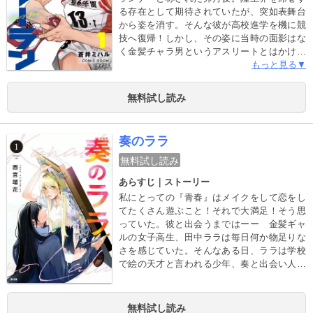
る存在として期待されていたが、突如表舞台
から姿を消す。そんな彼が高校進学を機に競
技へ復帰！しかし、その姿に当時の面影はな
く金髪チャラ男というアスリートとはかけ離
れた見た目に…！絶句する周囲だが、果たし
もっと見る▼
てその実力は──！？挫折と再生、そして“ノ
ット根性論“の戦略で高校駅伝全国制覇を目指
無料試し読み
す青春部活ストーリー！
奏のララ
無料試し読み
あらすじ｜ストーリー
私にとっての『青春』はメイクをして恋をし
てたくさん遊ぶこと！それで大満足！そう思
っていた。彼と出会うまではーー 金髪ギャ
ルの女子高生、田中ララは毎日何か物足りな
さを感じていた。そんなある日、ララは学校
で絵の天才と言われる少年、奏と出会い人生
を一変させる。超絶ポジティブ金髪ギャル×不
器用な天才画家、美術の世界を舞台に恋愛以
上恋人未満な青春ドラマ始まります！
無料試し読み