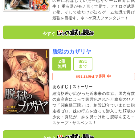
の座に君臨していた一也がゲーム世界に転
生！ 重火器がモノ言う世界で、アナログ武器
と拳、そして彼だけが知るゲーム知識で再び
最強を目指す、ネトゲ廃人ファンタジー！
今すぐ
脱獄のカザリヤ
2冊
8/31
無料
まで
割引中
8/31 23:59まで
あらすじ｜ストーリー
経済格差が広がった近未来の東京。国内有数
の資産家によって民営化された刑務所のひと
つ「関東矯正院」は、創設13年でいまだに脱
走者ゼロ。妹の行方を追って潜入した17歳の
少女・真紀が、妹を見つけ出し脱獄を図るエ
スケープ・サスペンス！