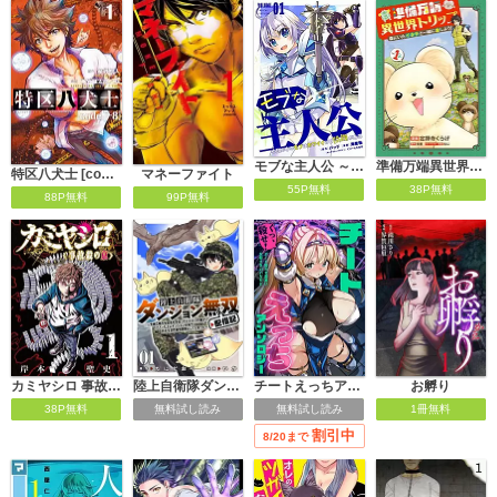
モブな主人公 ～小説の中のモブはカワイイけど問題がある～
準備万端異世界トリップ ～森にいたイタチと一緒に旅しよう！～
特区八犬士 [code:T-8]
マネーファイト
55P無料
38P無料
88P無料
99P無料
カミヤシロ 事故殺の京
陸上自衛隊ダンジョン無双配信記～令嬢広報の生配信を手伝っていただけの筈が、バズった上にダンジョン攻略で日本を世界最強国家にしてしまった～
チートえっちアンソロジー
お孵り
38P無料
無料試し読み
無料試し読み
1冊無料
割引中
8/20まで