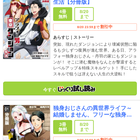
生活【分冊版】
4冊
8/20
無料
まで
割引中
8/20 23:59まで
あらすじ｜ストーリー
突如、現れたダンジョンにより壊滅状態に陥
るも少しずつ復興が進む世界。ある日、アラ
フォー独身おじさん・丹羽の家にもダンジョ
ンが！ そこに潜む魔物をなんとか撃退すると
レベルアップ＆特殊スキルゲット！ 手にした
スキルで狙うは冴えない人生の大逆転！
今すぐ
独身おじさんの異世界ライフ～
結婚しません、フリーな独身こ
そ最高です～【分冊版】
3冊
8/20
無料
まで
割引中