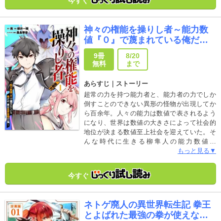
今すぐ
神々の権能を操りし者～能力数
値『０』で蔑まれている俺だ
が、実は世界最強の一角～【分
9冊
8/20
冊版】
無料
まで
あらすじ｜ストーリー
超常の力を持つ能力者と、能力者の力でしか
倒すことのできない異形の怪物が出現してか
ら百余年。人々の能力は数値で表されるよう
になり、世界は数値の大きさによって社会的
地位が決まる数値至上社会を迎えていた。そ
んな時代に生きる柳隼人の能力数値は
『０』。無能力者として虐げられ、不遇な扱
もっと見る▼
いを受けながら日々を過ごしている。しか
し、隼人の数値表示は「あらゆる存在に己を
今すぐ
昇華させることができる」能力【超越者】に
よって引き起こされたバグで、本当は怪物を
簡単に葬り去ることができる力を隠していて
ネトゲ廃人の異世界転生記 拳王
――！？
とよばれた最強の拳が使えない