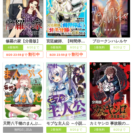
修羅の家【分冊版】
宮廷鍵師、【時間停止（ロック）】と【分子分解（リリース）】の能力を隠していたら追放される～封印していた魔王が暴れ出したみたいだけど、S級冒険者とダンジョン制覇するのでもう遅いです～【分冊版】
ブロークンハレルヤ
4冊無料
8/20まで
6冊無料
8/20まで
1冊無料
8/20まで
割引中
割引中
8/20 23:59まで
8/20 23:59まで
天野八千穂のまんぷく妄想ごはん～今日も廃墟でいただきます！～
モブな主人公 ～小説の中のモブはカワイイけど問題がある～【分冊版】
カミヤシロ 事故殺の京【分冊版】
無料試し読み
2冊無料
8/20まで
2冊無料
8/20まで