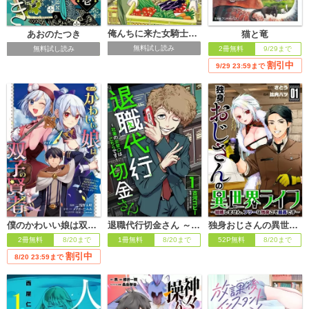
俺んちに来た女騎士と田舎暮らしすることになった件
あおのたつき
猫と竜
無料試し読み
無料試し読み
2冊無料
9/29まで
割引中
9/29 23:59まで
僕のかわいい娘は双子の賢者 ～特技がデバフの底辺黒魔導士、育てた双子の娘がSランクの大賢者になってしまう～
退職代行切金さん ～社畜の非常口はこちらです～
独身おじさんの異世界ライフ～結婚しません、フリーな独身こそ最高です～
2冊無料
8/20まで
1冊無料
8/20まで
52P無料
8/20まで
割引中
8/20 23:59まで