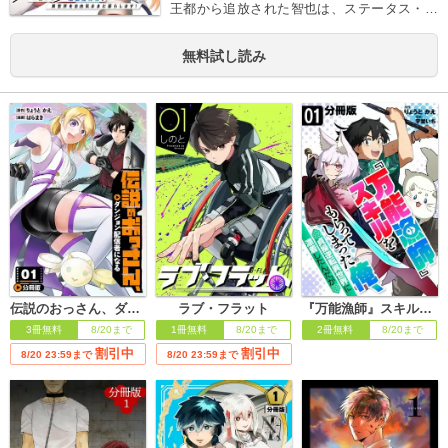
王都から追放された智也は、ステータス・オ
ール∞という最強の力を手に、自由気ままに
異世界を生きていくことを決意する。大人気
無料試し読み
ファンタジー、待望のコミカライズ！！
伝説のおっさん、ダンジョン配信者になる【分冊版】
ラブ・フラット
『万能漁師』スキルをもらってしまった俺、貞操逆転異世界に漂着したんだが【分冊版】
3冊無料
8/20まで
1冊無料
8/20まで
2冊無料
8/20まで
割引中
割引中
8/20 23:59まで
8/20 23:59まで