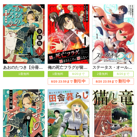
あおのたつき【分冊版】
俺の死亡フラグが留まるところを知らない
ステータス・オール∞（インフィニティ） ∞使いの最強能力者、異世界を自由気ままに暮らします！
1冊無料
1冊無料
8/20まで
2冊無料
8/20まで
割引中
割引中
8/20 23:59まで
8/20 23:59まで