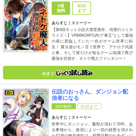
ので、1日8時間こん棒を振るこ
6冊
8/20
とからはじめた【分冊版】
無料
まで
あらすじ｜ストーリー
【第8回ネット小説大賞受賞作、待望のコミカ
ライズ！】VRMMORPG内で”拳王”として最強
の座に君臨していた一也がゲーム世界に転
生！ 重火器がモノ言う世界で、アナログ武器
と拳、そして彼だけが知るゲーム知識で再び
最強を目指す、ネトゲ廃人ファンタジー！
今すぐ
伝説のおっさん、ダンジョン配
信者になる
55P
無料
8/20
まで
あらすじ｜ストーリー
世界中にダンジョン、魔獣が現れて30年。あ
る事情から、政府により一切の経歴を消され
た42歳の神谷達也は、就職活動のためダンジ