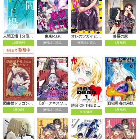
人間工場【分冊版】
東京R.I.P.
オレのツガイとなれ！
修羅の家
10冊無料
無料試し読み
無料試し読み
1冊無料
割引中
8/8まで
図書館ドラゴンは火を吹かない
【ダークネスソウル・オンライン】～『筋力極振り』で無双してたら、いつの間にか『魔王』に成り上がってました～
戦犯勇者の弟妹
詩音 OF THE DEAD
1冊無料
無料試し読み
1冊無料
57P無料