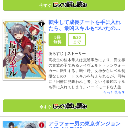
って感じだよね」投稿サイトで2700万PV突破
今すぐ
の青春譚、遂にコミカライズ！
転生して成長チートを手に入れ
たら、最凶スキルもついたので
すが!?【分冊版】
5冊
8/20
無料
まで
あらすじ｜ストーリー
高校生の桂木隼人は交通事故により、異世界
の貴族の子であるレイヴェルト・ランウォー
カーに転生する。転生時、女神からレベル制
限なしのチートスキルを与えられるが、同時
に「困難に見舞われし者」という最凶スキル
も手に入れてしまう。ハードモードな人生が
確定したレイは特訓を受け強くなることを決
もっと見る▼
意。稽古を受けながらも、かわいいメイドや
妹に囲まれた幸せな生活を送っていたが、そ
今すぐ
こへ魔物の大群が押し寄せてきて…！？
アラフォー男の東京ダンジョン