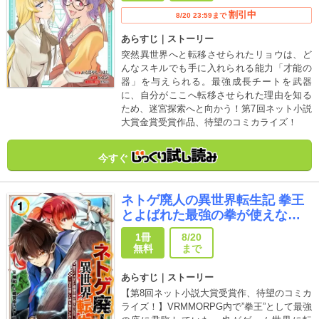
割引中
8/20 23:59まで
あらすじ｜ストーリー
突然異世界へと転移させられたリョウは、ど
んなスキルでも手に入れられる能力「才能の
器」を与えられる。最強成長チートを武器
に、自分がここへ転移させられた理由を知る
ため、迷宮探索へと向かう！第7回ネット小説
大賞金賞受賞作品、待望のコミカライズ！
今すぐ
ネトゲ廃人の異世界転生記 拳王
とよばれた最強の拳が使えない
ので、1日8時間こん棒を振るこ
1冊
8/20
とからはじめた
無料
まで
あらすじ｜ストーリー
【第8回ネット小説大賞受賞作、待望のコミカ
ライズ！】VRMMORPG内で”拳王”として最強