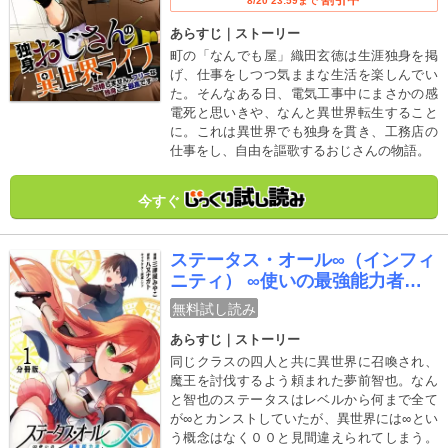
8/20 23:59まで
あらすじ｜ストーリー
町の「なんでも屋」織田玄徳は生涯独身を掲
げ、仕事をしつつ気ままな生活を楽しんでい
た。そんなある日、電気工事中にまさかの感
電死と思いきや、なんと異世界転生すること
に。これは異世界でも独身を貫き、工務店の
仕事をし、自由を謳歌するおじさんの物語。
今すぐ
ステータス・オール∞（インフィ
ニティ） ∞使いの最強能力者、
異世界を自由気ままに暮らしま
無料試し読み
す！【分冊版】
あらすじ｜ストーリー
同じクラスの四人と共に異世界に召喚され、
魔王を討伐するよう頼まれた夢前智也。なん
と智也のステータスはレベルから何まで全て
が∞とカンストしていたが、異世界には∞とい
う概念はなく００と見間違えられてしまう。