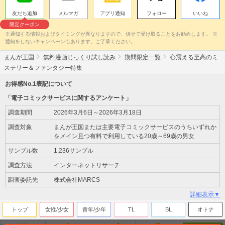
友だち追加
メルマガ
アプリ通知
フォロー
いいね
限定クーポン
※通知する情報およびタイミングが異なりますので、併せて受け取ることをお勧めします。 ※
通知をしないキャンペーンもあります。ご了承ください。
まんが王国
無料漫画じっくり試し読み
期間限定一覧
心震える至高のミ
ステリー＆ファンタジー特集
お得感No.1表記について
「電子コミックサービスに関するアンケート」
調査期間
2026年3月6日～2026年3月18日
調査対象
まんが王国または主要電子コミックサービスのうちいずれか
をメイン且つ有料で利用している20歳～69歳の男女
サンプル数
1,236サンプル
調査方法
インターネットリサーチ
調査委託先
株式会社MARCS
詳細表示▼
トップ
女性/少女
青年/少年
TL
BL
オトナ