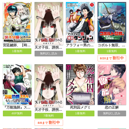
宮廷鍵師、【時間停止（ロック）】と【分子分解（リリース）】の能力を隠していたら追放される～封印していた魔王が暴れ出したみたいだけど、S級冒険者とダンジョン制覇するのでもう遅いです～
アラフォー男の東京ダンジョン生活
コボルト無双、モフモフな最弱噛ませ犬だけど世界最強を目指す！
天才子役、誘拐される
1冊無料
1冊無料
1冊無料
無料試し読み
割引中
8/20まで
『万能漁師』スキルをもらってしまった俺、貞操逆転異世界に漂着したんだが
死刑囚メグミ
恋の正解
天才子役、誘拐される【分冊版】
46P無料
1冊無料
無料試し読み
7冊無料
割引中
8/8まで