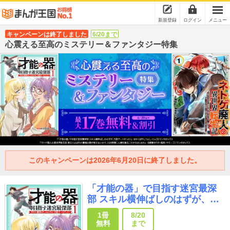
新規登録
ログイン
メニュー
キャンペーンは終了しました
6/20まで
心震える至高のミステリー＆ファンタジー特集
このキャンペーンは2026年6月20日に終了しました。
「才能の器」で目指す迷宮最深
部 スキル横伸ばしのはずが、万
能チートだった！
1冊
8/20
無料
まで