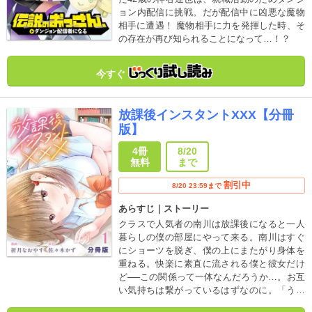
ョン内配信に挑戦。だが配信中に凶悪な魔物
相手に遭遇！ 魔物相手に力を発揮した時、そ
の存在が再び知られることになって…！？
今すぐ
放課後インスタントXXX【分冊
版】
4冊
8/20
無料
まで
割引中
8/20 23:59まで
あらすじ｜ストーリー
クラスで人気者の南川は放課後になると一人
暮らしの僕の部屋にやって来る。南川はすぐ
にショーツを脱ぎ、僕の上にまたがり身体を
重ねる。快楽に素直に流される僕と彼女だけ
ど──この関係って一体なんだろうか…。お互
い気持ちは繋がっているはずなのに。「うち
らの関係ってさ、セフレ以上、恋人未満……