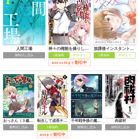
人間工場
神々の権能を操りし者～能力数値『０』で蔑まれている俺だが、実は世界最強の一角～
放課後インスタントXXX
無料試し読み
1冊無料
8/20まで
1冊無料
8/20まで
割引中
8/20 23:59まで
おっさん（３歳）の冒険。異世界で３歳児になったのに、イージーモードではありませんでした！
転生して成長チートを手に入れたら、最凶スキルもついたのですが!?
千年戦争後の魔族たち～エンドロールジャーニー～
肉祓村
無料試し読み
1冊無料
無料試し読み
無料試し読み
割引中
8/20まで