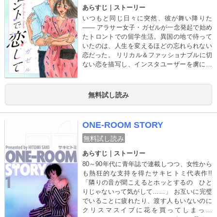
あらすじ｜ストーリー
いつもと同じ日々に突然、彼が舞い降りた
―― アラサー女子・ガゼルが一念発起で始め
たトロントでの留学生活。異国の地で待って
いたのは、人生を変えるほどの忘れられない
恋だった。 リリカル＆ファッショナブルに切
ない恋を描写し、インスタユーザーを虜にし
た実体験ラブストーリー!!
無料試し読み
ONE-ROOM STORY
無料試し読み
あらすじ｜ストーリー
80～90年代に青年誌で連載しつつ、女性から
も熱狂的な支持を得たサキヒトミ代表作!!
「隣りの音が聞こえるとホッとするの ひと
りじゃないって気がして……」 お互いに完璧
でいることに疲れたり、渡す人もいないのに
クリスマスイブに花を買ってしまった