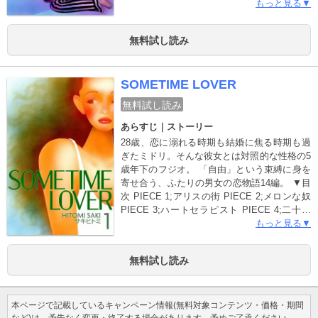
り……。 都会のワンルーム・マンションを舞
もっと見る▼
台に織りなす、不器用な若者たちの恋模様を
描いたオムニバス!! ▼目次 ROOM No.001 ノ
無料試し読み
スタルジックな気分 ROOM No.002 103号室
のブーミー ROOM No.003 シクラメン通信
ROOM No.004 すてきな同居人 ROOM
SOMETIME LOVER
No.005 100%バレンタインデー ROOM
No.006 失恋：山口君の場合 ROOM No.007
無料試し読み
10日目のジェラシー ROOM No.008 メタモル
フォーゼ ROOM No.009 ディスタンス ROOM
あらすじ｜ストーリー
No.010 由美のシグナル ROOM No.011 雨のち
28歳、恋に溺れる時期も結婚に焦る時期も過
晴れ ROOM No.012 社内恋愛のセオリー
ぎたミドリ。そんな彼女とは対照的な性格の5
ROOM No.013 グラデーション ROOM
歳年下のフジオ。 「自由」という束縛に身を
No.014 おやじの週末
寄せ合う、ふたりの男女の恋物語14編。 ▼目
次 PIECE 1;アリスの街 PIECE 2;メロンな奴
PIECE 3;ハートセラピスト PIECE 4;二十歳
のシンドローム PIECE 5;先生のキャンバス
もっと見る▼
PIECE 6;街角KISS PIECE 7;パジャマパーテ
ィー PIECE 8;木枯らし劇場 PIECE 9;セカン
無料試し読み
ド クリスマス PIECE 10;21年目の魔法
PIECE 11;黄昏ロマンス PIECE 12;ゴッドマ
ザーの日 PIECE 13;たまにはジェラシー
PIECE 14;それぞれのオフタイム
本ページで記載しているキャンペーン情報(無料対象コンテンツ・価格・期間
など)は、予告なく変更・終了する場合があります。予めご了承ください。