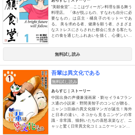
あらすじ｜ストーリー
“美願食堂”…ここはヴィーガン料理を振る舞う
料理店。 「体が悦ぶもの、すなわち自分に必
要なもの」は店主・橘良子のモットーであ
る。 美を求める者、健康を願う者、さまざま
なストレスにさらされた都会に生きる客たち
との食を通じたふれあいを描く、心優しいヒ
ューマンストーリー第一弾。 ■コミックス書
き下ろし！庄司いずみ先生のヴィーガンレシ
ピを掲載■ 美願食堂の定番メニュー「デトッ
無料試し読み
クス定食」をお手軽に自宅でも！
吾輩は異文化である
無料試し読み
あらすじ｜ストーリー
中国出身の声優兼漫画家・劉セイラ&フラン
ス通の小説家・野間美智子のコンビが贈る、
ニャンコ目線の異文化猫マンガが誕生！海外
と日本の違い、ネコから見るニンゲンの常
識・非常識、猫飼いたちの喜怒哀楽など、ニ
ャッと驚く日常異文化コミュニケーション第1
巻!!