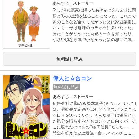
あらすじ｜ストーリー
5年ぶりに実家に帰ったあゆみは久しぶりに両
親と3人の生活を送ることになった。これまで
家のことなど全くしなかった父は家庭菜園に
ハマり、母は趣味のカラオケに夢中だった。
見たことがなかった両親の一面を知ったり、
小さい頃なら気づかなかった親の思いに気づ
いたり…。ときにぎこちない、ときに温かい
親子の時間が流れ始める――。
無料試し読み
偉人と☆合コン
無料試し読み
あらすじ｜ストーリー
広告会社に勤める松本凛子(まつもとりんこ)
は、異動先で企画を出せども全てボツにされ
る日々を送っていた。そんな凛子は鬱屈とし
た気分を晴らすべく合コンへと出向くが、そ
こに現れたのはあの””織田信長””だった……。
時空を超えた史上最強・合コンマンガ ここに
開幕！