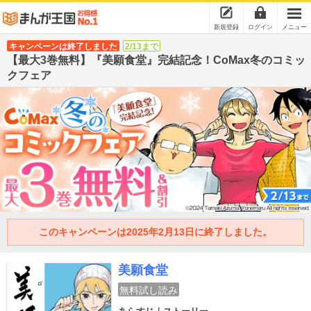
新規登録
ログイン
メニュー
キャンペーンは終了しました
2/13まで
【最大3巻無料】『美願食堂』完結記念！CoMax冬のコミッ
クフェア
このキャンペーンは2025年2月13日に終了しました。
美願食堂
無料試し読み