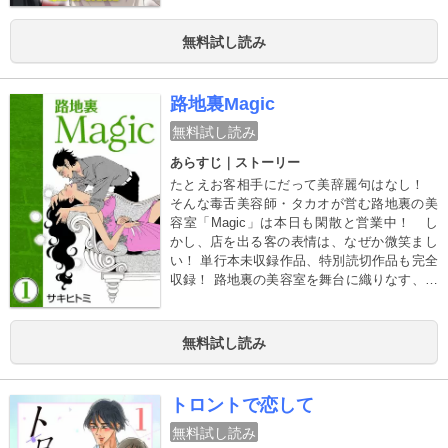
無料試し読み
路地裏Magic
無料試し読み
あらすじ｜ストーリー
たとえお客相手にだって美辞麗句はなし！
そんな毒舌美容師・タカオが営む路地裏の美
容室「Magic」は本日も閑散と営業中！ し
かし、店を出る客の表情は、なぜか微笑まし
い！ 単行本未収録作品、特別読切作品も完全
収録！ 路地裏の美容室を舞台に織りなす、オ
トナたちのヒューマン・ストーリー！ サキヒ
トミ「路地裏Magic」全３巻、電子コミック
スで配信！
無料試し読み
トロントで恋して
無料試し読み