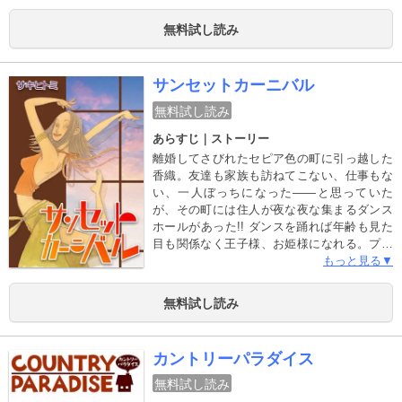
無料試し読み
サンセットカーニバル
無料試し読み
あらすじ｜ストーリー
離婚してさびれたセピア色の町に引っ越した
香織。友達も家族も訪ねてこない、仕事もな
い、一人ぼっちになった――と思っていた
が、その町には住人が夜な夜な集まるダンス
ホールがあった!! ダンスを踊れば年齢も見た
目も関係なく王子様、お姫様になれる。プラ
イドや常識に囚われていた香織の心はダンス
もっと見る▼
のステップを踏むごとに解き放たれてい
き…。体がリズムを刻めば笑顔がこぼれる！
無料試し読み
再出発を応援するハートフルストーリー。
カントリーパラダイス
無料試し読み