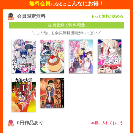
無料会員
こんなにお得！
になると
会員限定無料
もっと無料が読める！
会員登録で無料増量
＼この他にも会員無料漫画がいっぱい／
0円作品あり
本棚に入れておこう！