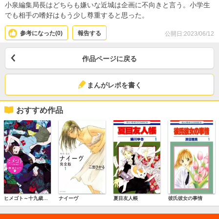
小泉編集局長はどちらも嫌いな近城は企画に不向きと言う。小学生
でも相手の嗜好はもう少し尊重すると思った。
参考になった(
0
)
報告する
公開日:2023/06/12
作品ページに戻る
まんがレポを書く
おすすめ作品
ヒメゴト～十九歳の制服～
ナイーヴ
夏目友人帳
彼氏彼女の事情