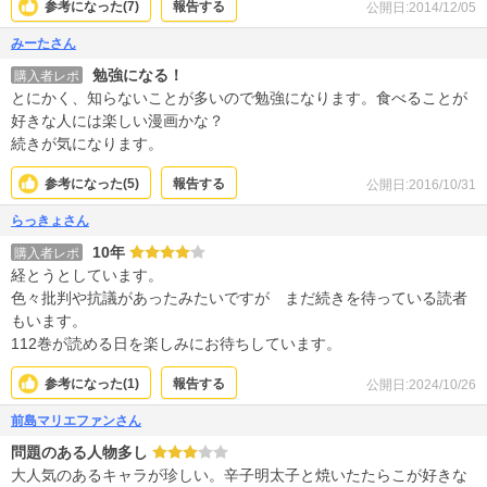
参考になった(
7
)
報告する
公開日:2014/12/05
みーたさん
勉強になる！
購入者レポ
とにかく、知らないことが多いので勉強になります。食べることが
好きな人には楽しい漫画かな？
続きが気になります。
参考になった(
5
)
報告する
公開日:2016/10/31
らっきょさん
10年
購入者レポ
経とうとしています。
色々批判や抗議があったみたいですが まだ続きを待っている読者
もいます。
112巻が読める日を楽しみにお待ちしています。
参考になった(
1
)
報告する
公開日:2024/10/26
前島マリエファンさん
問題のある人物多し
大人気のあるキャラが珍しい。辛子明太子と焼いたたらこが好きな