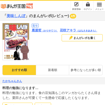
新規登録
ログイン
メニュー
「
美味しんぼ
」のまんがレポ(レビュー)
4件
青年
雁屋哲
花咲アキラ
（かりやてつ）
（はなさきあきら）
まんがレポを書く
おすすめ順
新着順
参考になったが多い順
たかちゃんさん
料理の勉強になります…
料理の勉強になります。食の豆知識もこのマンガからたくさん得ま
した。栗田さんが可愛くて一生懸命で応援したくなります。