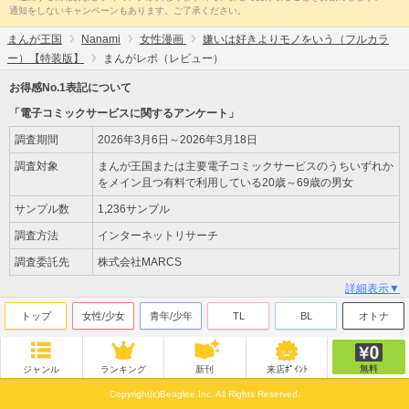
通知をしないキャンペーンもあります。ご了承ください。
まんが王国
Nanami
女性漫画
嫌いは好きよりモノをいう（フルカラ
ー）【特装版】
まんがレポ（レビュー）
お得感No.1表記について
「電子コミックサービスに関するアンケート」
調査期間
2026年3月6日～2026年3月18日
調査対象
まんが王国または主要電子コミックサービスのうちいずれか
をメイン且つ有料で利用している20歳～69歳の男女
サンプル数
1,236サンプル
調査方法
インターネットリサーチ
調査委託先
株式会社MARCS
詳細表示▼
トップ
女性/少女
青年/少年
TL
BL
オトナ
無料
ジャンル
ランキング
新刊
来店ﾎﾟｲﾝﾄ
Copyright(c)Beaglee Inc. All Rights Reserved.