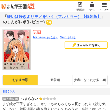
新規登録
ログイン
メニュー
「
嫌いは好きよりモノをいう（フルカラー）【特装版】
」
のまんがレポ(レビュー)
4件
女性
Nanami
Suri
（ななみ）
（すり）
まんがレポを書く
おすすめ順
新着順
参考になったが多い順
3830さん
つまらない
購入者レポ
まず絵が下手すぎるし、セリフもめちゃくちゃ長かったりで読む気
がしない。韓国漫画の書き換えだからであろうが、会社に着いてか