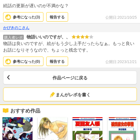
続話の更新が遅いのが不満かな？
参考になった(
3
)
報告する
公開日:2021/10/25
かびきのこさん
物語いいのですが、、
購入者レポ
物語は良いのですが、絵がもう少し上手だったらなぁ。もっと良い
お話になりそうなので、ちょっと残念です。
参考になった(
0
)
報告する
公開日:2023/12/21
作品ページに戻る
まんがレポを書く
おすすめ作品