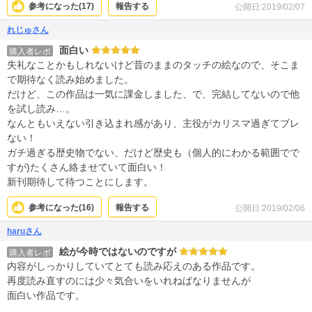
参考になった(
17
)
報告する
公開日:2019/02/07
れじゅさん
面白い
購入者レポ
失礼なことかもしれないけど昔のままのタッチの絵なので、そこま
で期待なく読み始めました。
だけど、この作品は一気に課金しました、で、完結してないので他
を試し読み…。
なんともいえない引き込まれ感があり、主役がカリスマ過ぎてブレ
ない！
ガチ過ぎる歴史物でない、だけど歴史も（個人的にわかる範囲でで
すが)たくさん絡ませていて面白い！
新刊期待して待つことにします。
参考になった(
16
)
報告する
公開日:2019/02/06
haruさん
絵が今時ではないのですが
購入者レポ
内容がしっかりしていてとても読み応えのある作品です。
再度読み直すのには少々気合いをいれねばなりませんが
面白い作品です。