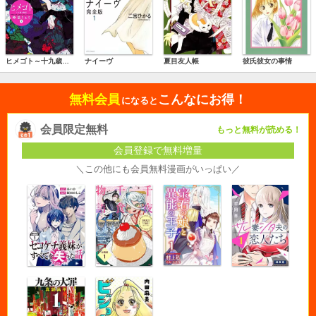
ヒメゴト～十九歳の制服～
ナイーヴ
夏目友人帳
彼氏彼女の事情
無料会員
こんなにお得！
になると
会員限定無料
もっと無料が読める！
会員登録で無料増量
＼この他にも会員無料漫画がいっぱい／