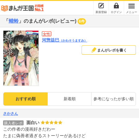
新規登録
ログイン
メニュー
「
蜻蛉
」のまんがレポ(レビュー)
6件
女性
河惣益巳
（かわそうますみ）
まんがレポを書く
おすすめ順
新着順
参考になったが多い順
さかさん
面白い
購入者レポ
この作者の漫画好きだわー
たまに偽善者過ぎるストーリーがあるけど