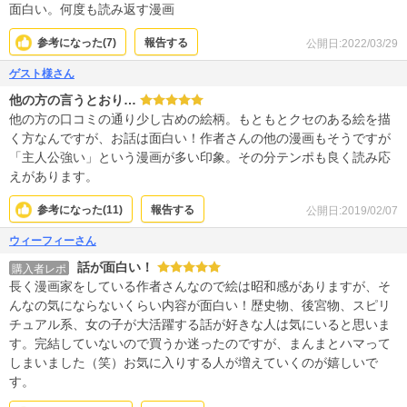
面白い。何度も読み返す漫画
参考になった(
7
)
報告する
公開日:2022/03/29
ゲスト様さん
他の方の言うとおり…
他の方の口コミの通り少し古めの絵柄。もともとクセのある絵を描
く方なんですが、お話は面白い！作者さんの他の漫画もそうですが
「主人公強い」という漫画が多い印象。その分テンポも良く読み応
えがあります。
参考になった(
11
)
報告する
公開日:2019/02/07
ウィーフィーさん
話が面白い！
購入者レポ
長く漫画家をしている作者さんなので絵は昭和感がありますが、そ
んなの気にならないくらい内容が面白い！歴史物、後宮物、スピリ
チュアル系、女の子が大活躍する話が好きな人は気にいると思いま
す。完結していないので買うか迷ったのですが、まんまとハマって
しまいました（笑）お気に入りする人が増えていくのが嬉しいで
す。