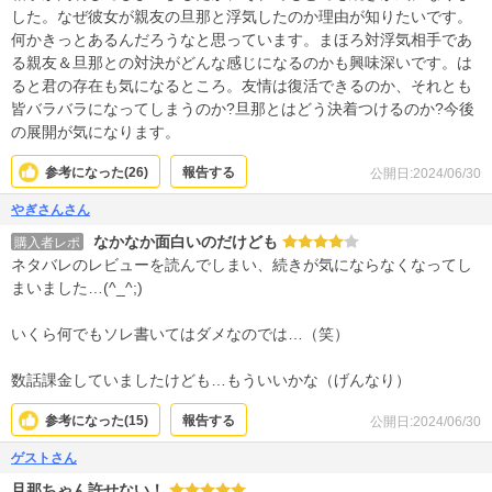
した。なぜ彼女が親友の旦那と浮気したのか理由が知りたいです。
何かきっとあるんだろうなと思っています。まほろ対浮気相手であ
る親友＆旦那との対決がどんな感じになるのかも興味深いです。は
ると君の存在も気になるところ。友情は復活できるのか、それとも
皆バラバラになってしまうのか?旦那とはどう決着つけるのか?今後
の展開が気になります。
参考になった(
26
)
報告する
公開日:2024/06/30
やぎさんさん
なかなか面白いのだけども
購入者レポ
ネタバレのレビューを読んでしまい、続きが気にならなくなってし
まいました…(^_^;)
いくら何でもソレ書いてはダメなのでは…（笑）
数話課金していましたけども…もういいかな（げんなり）
参考になった(
15
)
報告する
公開日:2024/06/30
ゲストさん
旦那ちゃん許せない！