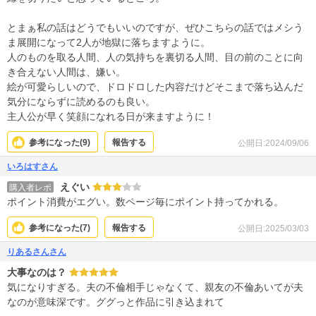
とまぁ私の話はどうでもいいのですが、ぜひこちらの話ではメシう
ま展開になって2人が地獄に落ちますように。
人のものを取る人間、人の気持ちを裏切る人間、目の前のことに向
き合えない人間は、嫌い。
絵が可愛らしいので、ドロドロした内容だけどそこまで落ち込んだ
気分にならずに読めるのも良い。
主人公が早く笑顔になれる日が来ますように！
参考になった(
9
)
報告する
公開日:2024/09/06
いろはすさん
えぐい
購入者レポ
ポイント消費がエグい。数ページ毎にポイント持ってかれる。
参考になった(
7
)
報告する
公開日:2025/03/03
りあるさんさん
大事なのは？
気になりすぎる。夫の不倫相手じゃなくて、親友の不倫あいてが夫
なのが意味深です。ググっと作品に引き込まれて