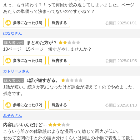
えっ、もう終わり？！って何回か読み返してしまいました。ページ
あたりの単価って決まってないのですかね？？
参考になった(
15
)
報告する
公開日:2025/01/01
はななさん
まとめた方が？
購入者レポ
19ページ 15ページ 短すぎやしませんか？
参考になった(
13
)
報告する
公開日:2025/01/05
カトリーヌさん
1話が短すぎる。
購入者レポ
1話が短い。続きが気になったけど課金が増えてくのでやめました。
残念です。
参考になった(
12
)
報告する
公開日:2025/01/13
みそらさん
内容はいいんだけど…
こういう誰かの体験談のような漫画って総じて画力が低い。
せめて玄関の中と外の描き分けくらいは周囲の小物で表現して欲し