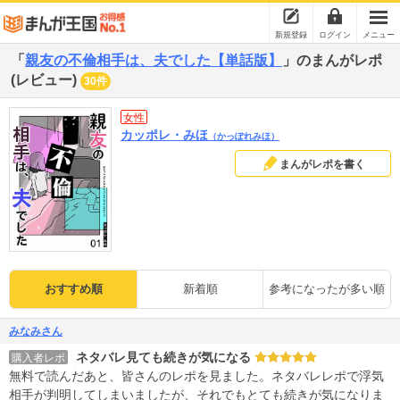
新規登録
ログイン
メニュー
「
親友の不倫相手は、夫でした【単話版】
」のまんがレポ
(レビュー)
30件
女性
カッポレ・みほ
（かっぽれみほ）
まんがレポを書く
おすすめ順
新着順
参考になったが多い順
みなみさん
ネタバレ見ても続きが気になる
購入者レポ
無料で読んだあと、皆さんのレポを見ました。ネタバレレポで浮気
相手が判明してしまいましたが、それでもとても続きが気になりま