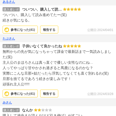
あるさん
ついつい、購入して読…
購入者レポ
ついつい、購入して読み進めてたー(笑)
続きが気になる。
参考になった(
41
)
報告する
公開日:2024/04/01
たぶさん
子供いなくて良かったね
購入者レポ
無料からの先が気になっちゃって課金で最新話まで一気読みしまし
た(笑)
主人公のまほろさんは真っ直ぐで優しい女性なのにね…
人ってやっぱり甘やかされ過ぎると馬鹿になるのかな？
実際にこんな旦那+姑だったら浮気してなくても直ぐ別れるわ(笑)
旦那を捨てるであろう続きが楽しみです！
頑張れ主人公!!!!!
参考になった(
41
)
報告する
公開日:2024/03/28
みさん
なんか
購入者レポ
購入して途中まだ読んだけど引き伸ばしがすごい