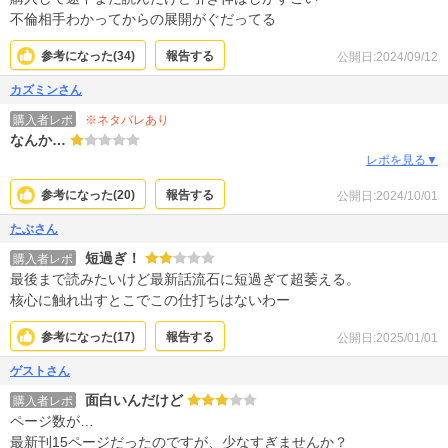
不倫相手わかってからの展開がぐだってる
参考になった(
34
)
報告する
公開日:2024/09/12
カズミンさん
※ネタバレあり
購入者レポ
なんか…
レポを見る▼
参考になった(
20
)
報告する
公開日:2024/10/01
たぶさん
短過ぎ！
購入者レポ
最後まで読みたいけど最新話流石に短過ぎて超萎える。
核心に触れ出すとこでこの仕打ちはないわー
参考になった(
17
)
報告する
公開日:2025/01/01
ゲストさん
面白いんだけど
購入者レポ
ページ数が…
最新刊15ページだったのですが、少なすぎませんか？