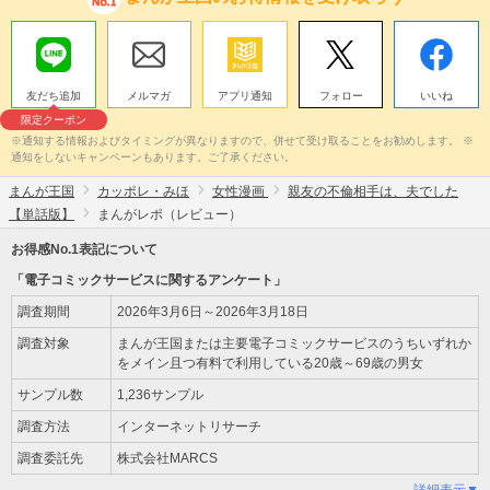
友だち追加
メルマガ
アプリ通知
フォロー
いいね
限定クーポン
※通知する情報およびタイミングが異なりますので、併せて受け取ることをお勧めします。 ※
通知をしないキャンペーンもあります。ご了承ください。
まんが王国
カッポレ・みほ
女性漫画
親友の不倫相手は、夫でした
【単話版】
まんがレポ（レビュー）
お得感No.1表記について
「電子コミックサービスに関するアンケート」
調査期間
2026年3月6日～2026年3月18日
調査対象
まんが王国または主要電子コミックサービスのうちいずれか
をメイン且つ有料で利用している20歳～69歳の男女
サンプル数
1,236サンプル
調査方法
インターネットリサーチ
調査委託先
株式会社MARCS
詳細表示▼