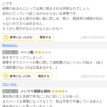
いです。
経験のある人にとっては身に積まされる内容なのでしょう。
自分にだっていつ起こるかわからない出来事です。
…がいかんせん画力が低い故に悲しみ、怒り、困惑等の感情が伝わ
らないので入り込めません。
もう少し画力がなんとかならないかなー
参考になった(
11
)
報告する
公開日:2025/02/04
Mymmさん
ページ数
購入者レポ
短すぎてビックリしました。
衝撃すぎてストーリの事に関して感想書けないくらいの短さ。(短く
て感想書けないのは正直あるかも…)
参考になった(
9
)
報告する
公開日:2025/01/19
どにーさん
メシウマ展開を期待
購入者レポ
最近私の友人夫婦で本当にこれに近いことがあった。
まだメシうま展開になってなくて、私は平気で不倫している友人と
縁を切りたいと思っているところ。