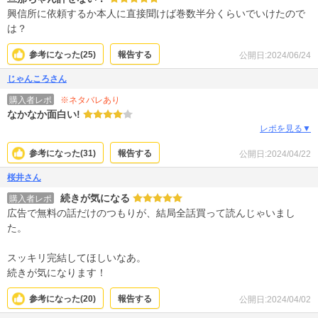
興信所に依頼するか本人に直接聞けば巻数半分くらいでいけたので
は？
参考になった(
25
)
報告する
公開日:2024/06/24
じゃんころさん
※ネタバレあり
購入者レポ
なかなか面白い!
レポを見る▼
参考になった(
31
)
報告する
公開日:2024/04/22
桜井さん
続きが気になる
購入者レポ
広告で無料の話だけのつもりが、結局全話買って読んじゃいまし
た。
スッキリ完結してほしいなあ。
続きが気になります！
参考になった(
20
)
報告する
公開日:2024/04/02