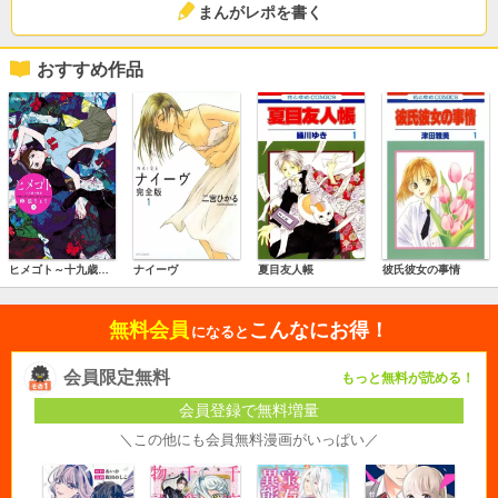
まんがレポを書く
おすすめ作品
ヒメゴト～十九歳の制服～
ナイーヴ
夏目友人帳
彼氏彼女の事情
無料会員
こんなにお得！
になると
会員限定無料
もっと無料が読める！
会員登録で無料増量
＼この他にも会員無料漫画がいっぱい／