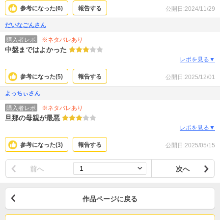
参考になった(
6
)
報告する
公開日:2024/11/29
だいなごんさん
※ネタバレあり
購入者レポ
中盤まではよかった
レポを見る▼
参考になった(
5
)
報告する
公開日:2025/12/01
よっちぃさん
※ネタバレあり
購入者レポ
旦那の母親が最悪
レポを見る▼
参考になった(
3
)
報告する
公開日:2025/05/15
前へ
次へ
作品ページに戻る