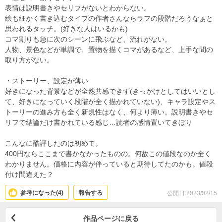
表情は説明書きやセリフがないとわからない。
絵も細かく書き込むタイプの作者さんならラフの段階だろうなぁと
思われるタッチ。(好きな人はいるかも)
コマ割りも急に次のシーンに飛ぶなど、流れがない。
人物、景色などが単調で、置物を描くコマがあるなど、上手な間の
取り方がない。
・ストーリー、設定が薄い
好きになった背景などが全然共感できず(きっかけとしてはいいとし
て、好きになっていく段階が全く描かれていない)、キャラ設定やス
トーリーの進み方も全く新規性はなく、何より薄い。説明書きやセ
リフで結論だけ書かれている感じ…読者の感情置いてきぼり
こんなに酷評したのは初めて。
400円ならここまで書かなかったものの。何故この値段なのか全く
わかりません。価格に内容が伴っていると期待してたのかも。値段
付け間違えた？
参考になった(
4
)
報告する
公開日:2023/02/15
作品ページに戻る