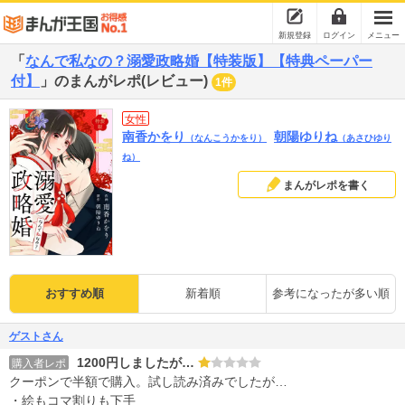
新規登録
ログイン
メニュー
「
なんで私なの？溺愛政略婚【特装版】【特典ペーパー
付】
」のまんがレポ(レビュー)
1件
女性
南香かをり
朝陽ゆりね
（なんこうかをり）
（あさひゆり
ね）
まんがレポを書く
おすすめ順
新着順
参考になったが多い順
ゲストさん
1200円しましたが…
購入者レポ
クーポンで半額で購入。試し読み済みでしたが…
・絵もコマ割りも下手