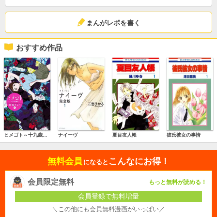
まんがレポを書く
おすすめ作品
ヒメゴト～十九歳の制服～
ナイーヴ
夏目友人帳
彼氏彼女の事情
無料会員
こんなにお得！
になると
会員限定無料
もっと無料が読める！
会員登録で無料増量
＼この他にも会員無料漫画がいっぱい／