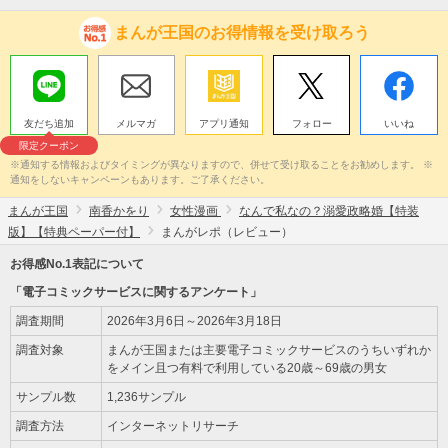
まんが王国のお得情報を受け取ろう
友だち追加
メルマガ
アプリ通知
フォロー
いいね
限定クーポン
※通知する情報およびタイミングが異なりますので、併せて受け取ることをお勧めします。 ※
通知をしないキャンペーンもあります。ご了承ください。
まんが王国
南香かをり
女性漫画
なんで私なの？溺愛政略婚【特装
版】【特典ペーパー付】
まんがレポ（レビュー）
お得感No.1表記について
「電子コミックサービスに関するアンケート」
調査期間
2026年3月6日～2026年3月18日
調査対象
まんが王国または主要電子コミックサービスのうちいずれか
をメイン且つ有料で利用している20歳～69歳の男女
サンプル数
1,236サンプル
調査方法
インターネットリサーチ