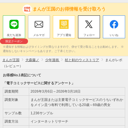
まんが王国のお得情報を受け取ろう
友だち追加
メルマガ
アプリ通知
フォロー
いいね
限定クーポン
※通知する情報およびタイミングが異なりますので、併せて受け取ることをお勧めします。 ※
通知をしないキャンペーンもあります。ご了承ください。
まんが王国
大森藤ノ
少年漫画
杖と剣のウィストリア
まんがレポ
（レビュー）
お得感No.1表記について
「電子コミックサービスに関するアンケート」
調査期間
2026年3月6日～2026年3月18日
調査対象
まんが王国または主要電子コミックサービスのうちいずれか
をメイン且つ有料で利用している20歳～69歳の男女
サンプル数
1,236サンプル
調査方法
インターネットリサーチ