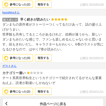
参考になった(
2
)
報告する
公開日:2024/02/28
kazuhiraさん
早く続きが読みたい
購入者レポ
ダンまちの原作者がストーリーつくってるだけあって、話の盛り上
げがうまい。
世界観も共有してるところがあるけれど、絵柄が違うから、新しい
ダンまちみたいな感じで、ファンも楽しめるんじゃないかと思いま
す。絵もきれいだし、キャラクターもかわいい。6巻のラストが気に
なるひきなので、はやく7巻が読みたい。
参考になった(
4
)
報告する
公開日:2023/02/15
ゲストさん
カテゴリー違い
チート系異世界転生というカテゴリーで紹介されてるがそんな要素
ねえよ。読者が勘違いしかねないぞ
参考になった(
2
)
報告する
公開日:2024/11/11
作品ページに戻る