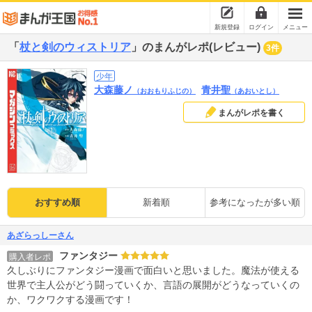
新規登録
ログイン
メニュー
「
杖と剣のウィストリア
」のまんがレポ(レビュー)
3件
少年
大森藤ノ
青井聖
（おおもりふじの）
（あおいとし）
まんがレポを書く
おすすめ順
新着順
参考になったが多い順
あざらっしーさん
ファンタジー
購入者レポ
久しぶりにファンタジー漫画で面白いと思いました。魔法が使える
世界で主人公がどう闘っていくか、言語の展開がどうなっていくの
か、ワクワクする漫画です！