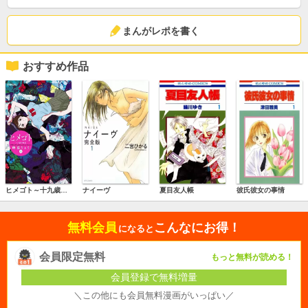
まんがレポを書く
おすすめ作品
ヒメゴト～十九歳の制服～
ナイーヴ
夏目友人帳
彼氏彼女の事情
無料会員
こんなにお得！
になると
会員限定無料
もっと無料が読める！
会員登録で無料増量
＼この他にも会員無料漫画がいっぱい／