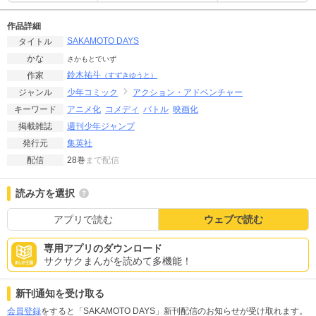
作品詳細
SAKAMOTO DAYS
タイトル
かな
さかもとでいず
鈴木祐斗
作家
（すずきゆうと）
少年コミック
アクション・アドベンチャー
ジャンル
アニメ化
コメディ
バトル
映画化
キーワード
週刊少年ジャンプ
掲載雑誌
集英社
発行元
28巻
まで配信
配信
読み方を選択
アプリで読む
ウェブで読む
専用アプリのダウンロード
サクサクまんがを読めて多機能！
新刊通知を受け取る
会員登録
をすると「SAKAMOTO DAYS」新刊配信のお知らせが受け取れます。