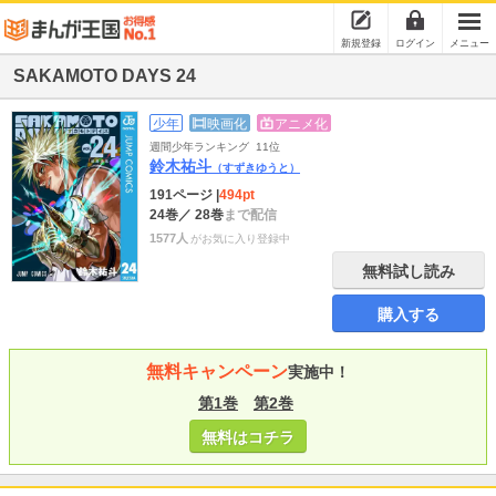
新規登録
ログイン
メニュー
SAKAMOTO DAYS 24
少年
映画化
アニメ化
週間少年ランキング
11位
鈴木祐斗
（すずきゆうと）
191ページ
|
494pt
24巻
／ 28巻
まで配信
1577人
がお気に入り登録中
無料試し読み
購入する
無料キャンペーン
実施中！
第1巻
第2巻
無料はコチラ