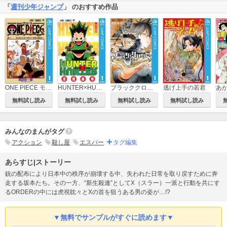
「
週刊少年ジャンプ
」 のおすすめ作品
ブラッククローバー
逃げ上手の若君
あ
ONE PIECE モノクロ版
HUNTER×HUNTER モノクロ版
無料試し読み
無料試し読み
無料試し読み
無料試し読み
みんなのまんがタグ
アクション
殺し屋
エスパー
タグ編集
あらすじ|ストーリー
銃の配布により日本中の秩序が崩壊する中、失われた日常を取り戻すために奔
走する坂本たち。その一方、“新生殺連”としてX（スラー）一派と行動を共にす
るORDERの中には虎視眈々とXの首を狙うある男の姿が…!?
▼無料でサンプルがすぐに読めます▼