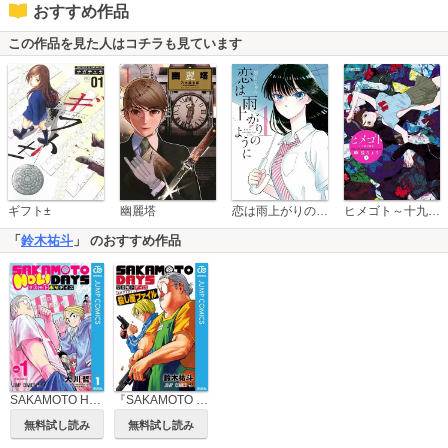
おすすめ作品
この作品を見た人はコチラも見ています
恋は雨上がりのように
ギフト±
幽麗塔
ヒメゴト～十九歳の制服～
「
鈴木祐斗
」 のおすすめ作品
SAKAMOTO HOLIDAYS
『SAKAMOTO DAYS』公式ファンブック
無料試し読み
無料試し読み