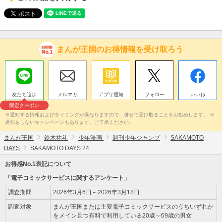
まんが王国のお得情報を受け取ろう
友だち追加
メルマガ
アプリ通知
フォロー
いいね
限定クーポン
※通知する情報およびタイミングが異なりますので、併せて受け取ることをお勧めします。 ※
通知をしないキャンペーンもあります。ご了承ください。
まんが王国
鈴木祐斗
少年漫画
週刊少年ジャンプ
SAKAMOTO
DAYS
SAKAMOTO DAYS 24
お得感No.1表記について
「電子コミックサービスに関するアンケート」
調査期間
2026年3月6日～2026年3月18日
調査対象
まんが王国または主要電子コミックサービスのうちいずれか
をメイン且つ有料で利用している20歳～69歳の男女