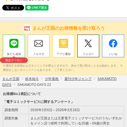
まんが王国のお得情報を受け取ろう
友だち追加
メルマガ
アプリ通知
フォロー
いいね
限定クーポン
※通知する情報およびタイミングが異なりますので、併せて受け取ることをお勧めします。 ※
通知をしないキャンペーンもあります。ご了承ください。
まんが王国
鈴木祐斗
少年漫画
週刊少年ジャンプ
SAKAMOTO
DAYS
SAKAMOTO DAYS 22
お得感No.1表記について
「電子コミックサービスに関するアンケート」
調査期間
2026年3月6日～2026年3月18日
調査対象
まんが王国または主要電子コミックサービスのうちいずれか
をメイン且つ有料で利用している20歳～69歳の男女