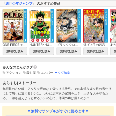
「
週刊少年ジャンプ
」 のおすすめ作品
ブラッククローバー
逃げ上手の若君
あ
ONE PIECE モノクロ版
HUNTER×HUNTER モノクロ版
無料試し読み
無料試し読み
無料試し読み
無料試し読み
みんなのまんがタグ
アクション
殺し屋
エスパー
タグ編集
あらすじ|ストーリー
無抵抗の占い師・アタリを容赦なく傷つける天弓。その非道な姿を目の当たり
にして怒りに震えるシンは、ついに坂本家の家訓を…？ 大切な人を守るた
め、一線を越えようとするシンの心に、仲間の声は届くのか!?
▼無料でサンプルがすぐに読めます▼