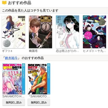
おすすめ作品
この作品を見た人はコチラも見ています
恋は雨上がりのように
ギフト±
幽麗塔
ヒメゴト～十九歳の制服～
「
鈴木祐斗
」 のおすすめ作品
SAKAMOTO HOLIDAYS
『SAKAMOTO DAYS』公式ファンブック
無料試し読み
無料試し読み