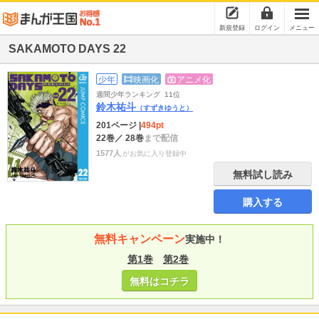
新規登録
ログイン
メニュー
SAKAMOTO DAYS 22
少年
映画化
アニメ化
週間少年ランキング
11位
鈴木祐斗
（すずきゆうと）
201ページ
|
494pt
22巻
／ 28巻
まで配信
1577人
がお気に入り登録中
無料試し読み
購入する
無料キャンペーン
実施中！
第1巻
第2巻
無料はコチラ