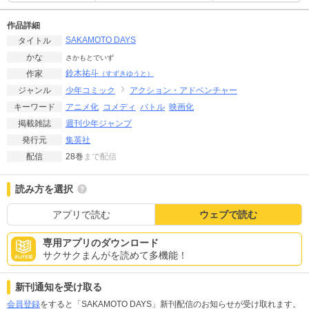
作品詳細
SAKAMOTO DAYS
タイトル
かな
さかもとでいず
鈴木祐斗
作家
（すずきゆうと）
少年コミック
アクション・アドベンチャー
ジャンル
アニメ化
コメディ
バトル
映画化
キーワード
週刊少年ジャンプ
掲載雑誌
集英社
発行元
28巻
まで配信
配信
読み方を選択
アプリで読む
ウェブで読む
専用アプリのダウンロード
サクサクまんがを読めて多機能！
新刊通知を受け取る
会員登録
をすると「SAKAMOTO DAYS」新刊配信のお知らせが受け取れます。