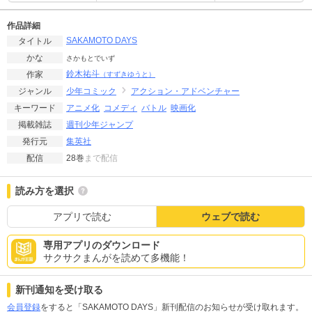
作品詳細
SAKAMOTO DAYS
タイトル
かな
さかもとでいず
鈴木祐斗
作家
（すずきゆうと）
少年コミック
アクション・アドベンチャー
ジャンル
アニメ化
コメディ
バトル
映画化
キーワード
週刊少年ジャンプ
掲載雑誌
集英社
発行元
28巻
まで配信
配信
読み方を選択
アプリで読む
ウェブで読む
専用アプリのダウンロード
サクサクまんがを読めて多機能！
新刊通知を受け取る
会員登録
をすると「SAKAMOTO DAYS」新刊配信のお知らせが受け取れます。