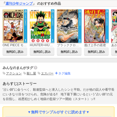
「
週刊少年ジャンプ
」 のおすすめ作品
ブラッククローバー
逃げ上手の若君
あ
ONE PIECE モノクロ版
HUNTER×HUNTER モノクロ版
無料試し読み
無料試し読み
無料試し読み
無料試し読み
みんなのまんがタグ
アクション
殺し屋
エスパー
タグ編集
あらすじ|ストーリー
“占い師”に会うべく、殺連監獄へと潜入したシンと平助。だが他の囚人や看守長
にいきなり目をつけられ、危険が迫る!! 地下最下層にいるという“占い師”の元
を目指し、凶悪犯ひしめく地獄の監獄ツアー開始（スタート）ッ!!
▼無料でサンプルがすぐに読めます▼