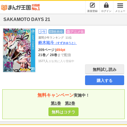
新規登録
ログイン
メニュー
SAKAMOTO DAYS 21
少年
映画化
アニメ化
週間少年ランキング
11位
鈴木祐斗
（すずきゆうと）
209ページ
|
494pt
21巻
／ 28巻
まで配信
1577人
がお気に入り登録中
無料試し読み
購入する
無料キャンペーン
実施中！
第1巻
第2巻
無料はコチラ