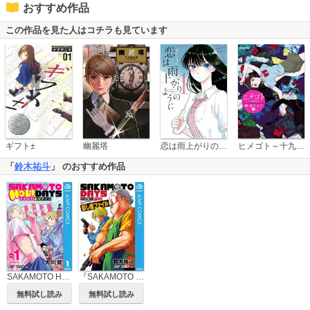
おすすめ作品
この作品を見た人はコチラも見ています
恋は雨上がりのように
ギフト±
幽麗塔
ヒメゴト～十九歳の制服～
「
鈴木祐斗
」 のおすすめ作品
SAKAMOTO HOLIDAYS
『SAKAMOTO DAYS』公式ファンブック
無料試し読み
無料試し読み