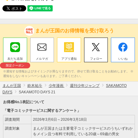
まんが王国のお得情報を受け取ろう
友だち追加
メルマガ
アプリ通知
フォロー
いいね
限定クーポン
※通知する情報およびタイミングが異なりますので、併せて受け取ることをお勧めします。 ※
通知をしないキャンペーンもあります。ご了承ください。
まんが王国
鈴木祐斗
少年漫画
週刊少年ジャンプ
SAKAMOTO
DAYS
SAKAMOTO DAYS 21
お得感No.1表記について
「電子コミックサービスに関するアンケート」
調査期間
2026年3月6日～2026年3月18日
調査対象
まんが王国または主要電子コミックサービスのうちいずれか
をメイン且つ有料で利用している20歳～69歳の男女