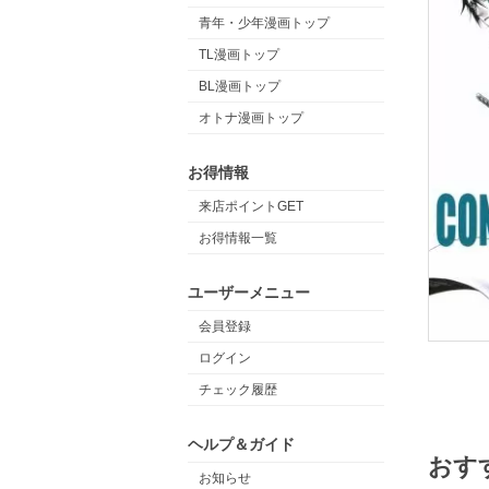
青年・少年漫画トップ
TL漫画トップ
BL漫画トップ
オトナ漫画トップ
お得情報
来店ポイントGET
お得情報一覧
ユーザーメニュー
会員登録
ログイン
チェック履歴
ヘルプ＆ガイド
おす
お知らせ