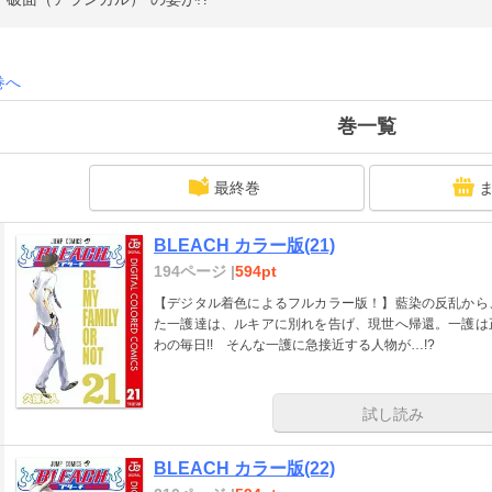
巻へ
巻一覧
最終巻
BLEACH カラー版(21)
194ページ |
594pt
【デジタル着色によるフルカラー版！】藍染の反乱から
た一護達は、ルキアに別れを告げ、現世へ帰還。一護は
わの毎日!! そんな一護に急接近する人物が…!?
試し読み
BLEACH カラー版(22)