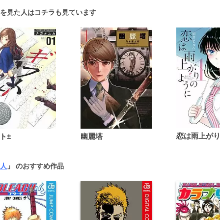
を見た人はコチラも見ています
ト±
幽麗塔
人
」 のおすすめ作品