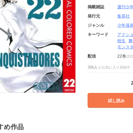
掲載雑誌
週刊少
発行元
集英社
ジャンル
少年漫
キーワード
アクシ
校生
舞
モンス
配信
22巻
(2
326人
がお気に入り登録中
試し読み
すめ作品