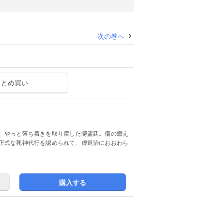
次の巻へ
まとめ買い
、やっと落ち着きを取り戻した瀞霊廷。傷の癒え
正式な死神代行を認められて、虚退治におおわら
購入する