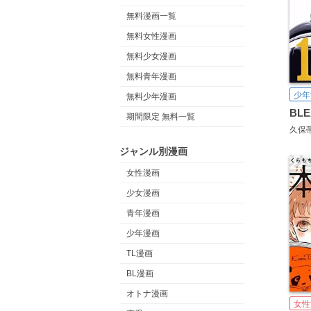
無料漫画一覧
無料女性漫画
無料少女漫画
無料青年漫画
少年
無料少年漫画
BL
期間限定 無料一覧
久保
ジャンル別漫画
女性漫画
少女漫画
青年漫画
少年漫画
TL漫画
BL漫画
オトナ漫画
女性