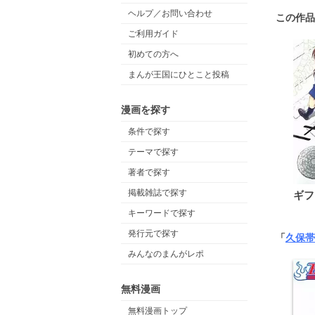
ヘルプ／お問い合わせ
この作品
ご利用ガイド
初めての方へ
まんが王国にひとこと投稿
漫画を探す
条件で探す
テーマで探す
著者で探す
掲載雑誌で探す
ギフ
キーワードで探す
発行元で探す
「
久保帯
みんなのまんがレポ
無料漫画
無料漫画トップ