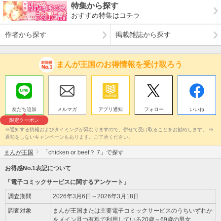
特集から探す
おすすめ特集はコチラ
作者から探す
掲載雑誌から探す
まんが王国のお得情報を受け取ろう
友だち追加
メルマガ
アプリ通知
フォロー
いいね
限定クーポン
※通知する情報およびタイミングが異なりますので、併せて受け取ることをお勧めします。 ※
通知をしないキャンペーンもあります。ご了承ください。
まんが王国
「chicken or beef？ 7」で探す
お得感No.1表記について
「電子コミックサービスに関するアンケート」
調査期間
2026年3月6日～2026年3月18日
調査対象
まんが王国または主要電子コミックサービスのうちいずれか
をメイン且つ有料で利用している20歳～69歳の男女