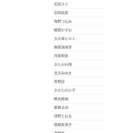
石田スイ
石田拓実
海野つなみ
楳図かずお
大久保ヒロミ
御茶漬海苔
河原和音
きたがわ翔
北川みゆき
草野誼
さかたのり子
椎名軽穂
新條まゆ
清野とおる
曽根富美子