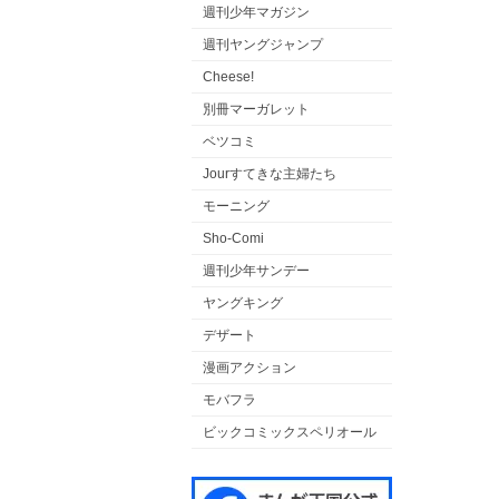
週刊少年マガジン
週刊ヤングジャンプ
Cheese!
別冊マーガレット
ベツコミ
Jourすてきな主婦たち
モーニング
Sho-Comi
週刊少年サンデー
ヤングキング
デザート
漫画アクション
モバフラ
ビックコミックスペリオール