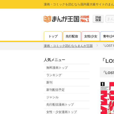
漫画・コミックを読むなら国内最大級サイトのまん
詳細
検索
トップ
先行配信
女性/少女
青年/少
漫画・コミック読むならまんが王国
「LOST
人気メニュー
「L
無料漫画トップ
「LOS
ランキング
新刊
新刊配信予定
ジャンル
先行配信漫画トップ
女性・少女漫画トップ