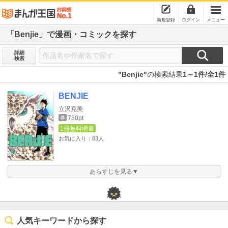
新規登録
ログイン
メニュー
「Benjie」で漫画・コミックを探す
詳細
検索
"Benjie"
の検索結果
1～1件/全1件
BENJIE
立沢克美
750pt
巻
1冊無料増量
お気に入り：83人
あらすじを見る▼
人気キーワードから探す