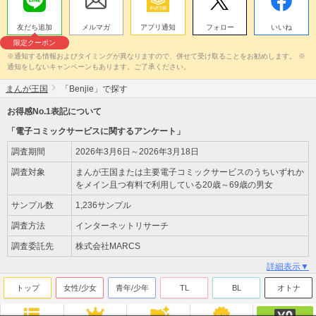
友だち追加
メルマガ
アプリ通知
フォロー
いいね
限定クーポン
※通知する情報およびタイミングが異なりますので、併せて受け取ることをお勧めします。 ※
通知をしないキャンペーンもあります。ご了承ください。
まんが王国
「Benjie」で探す
お得感No.1表記について
「電子コミックサービスに関するアンケート」
調査期間
2026年3月6日～2026年3月18日
調査対象
まんが王国または主要電子コミックサービスのうちいずれか
をメイン且つ有料で利用している20歳～69歳の男女
サンプル数
1,236サンプル
調査方法
インターネットリサーチ
調査委託先
株式会社MARCS
詳細表示▼
トップ
女性/少女
青年/少年
TL
BL
オトナ