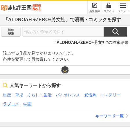
新規登録
ログイン
メニュー
「ALDNOAH.+ZERO+芳文社」で漫画・コミックを探す
詳細
検索
"ALDNOAH.+ZERO+芳文社"
の検索結果
該当する作品が見つかりませんでした。
条件を変更して再検索してください。
人気キーワードから探す
出産・育児
くらし・生活
バイオレンス
愛憎劇
ミステリー
ラブコメ
学園
キーワード一覧