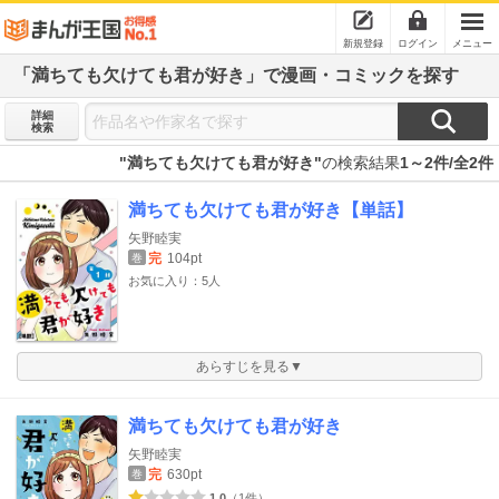
新規登録
ログイン
メニュー
「満ちても欠けても君が好き」で漫画・コミックを探す
詳細
検索
"満ちても欠けても君が好き"
の検索結果
1～2件/全2件
満ちても欠けても君が好き【単話】
矢野睦実
完
104pt
巻
お気に入り：5人
あらすじを見る▼
満ちても欠けても君が好き
矢野睦実
完
630pt
巻
1.0
（1件）