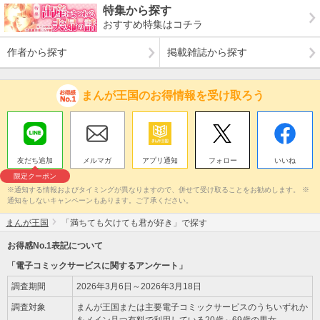
特集から探す
おすすめ特集はコチラ
作者から探す
掲載雑誌から探す
まんが王国のお得情報を受け取ろう
友だち追加
メルマガ
アプリ通知
フォロー
いいね
限定クーポン
※通知する情報およびタイミングが異なりますので、併せて受け取ることをお勧めします。 ※
通知をしないキャンペーンもあります。ご了承ください。
まんが王国
「満ちても欠けても君が好き」で探す
お得感No.1表記について
「電子コミックサービスに関するアンケート」
調査期間
2026年3月6日～2026年3月18日
調査対象
まんが王国または主要電子コミックサービスのうちいずれか
をメイン且つ有料で利用している20歳～69歳の男女