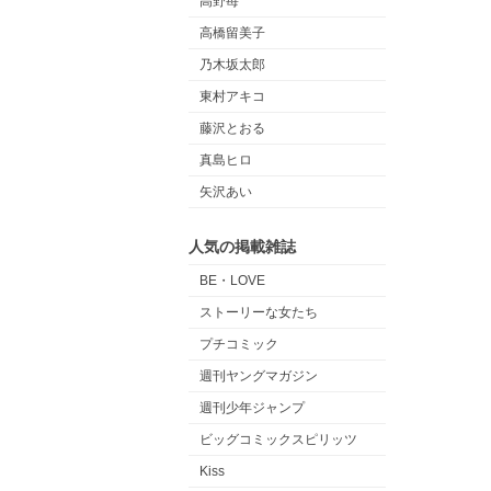
高野苺
高橋留美子
乃木坂太郎
東村アキコ
藤沢とおる
真島ヒロ
矢沢あい
人気の掲載雑誌
BE・LOVE
ストーリーな女たち
プチコミック
週刊ヤングマガジン
週刊少年ジャンプ
ビッグコミックスピリッツ
Kiss