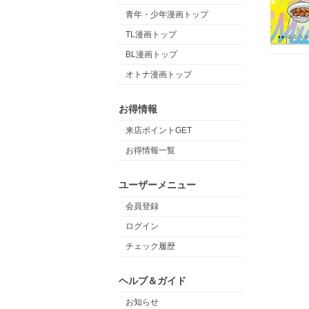
青年・少年漫画トップ
TL漫画トップ
BL漫画トップ
オトナ漫画トップ
お得情報
来店ポイントGET
お得情報一覧
ユーザーメニュー
会員登録
ログイン
チェック履歴
ヘルプ＆ガイド
お知らせ