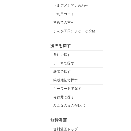
ヘルプ／お問い合わせ
ご利用ガイド
初めての方へ
まんが王国にひとこと投稿
漫画を探す
条件で探す
テーマで探す
著者で探す
掲載雑誌で探す
キーワードで探す
発行元で探す
みんなのまんがレポ
無料漫画
無料漫画トップ