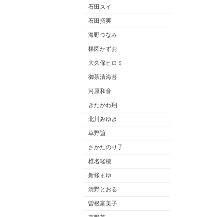
石田スイ
石田拓実
海野つなみ
楳図かずお
大久保ヒロミ
御茶漬海苔
河原和音
きたがわ翔
北川みゆき
草野誼
さかたのり子
椎名軽穂
新條まゆ
清野とおる
曽根富美子