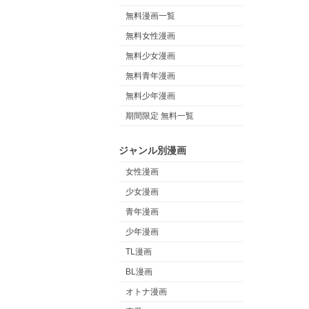
無料漫画一覧
無料女性漫画
無料少女漫画
無料青年漫画
無料少年漫画
期間限定 無料一覧
ジャンル別漫画
女性漫画
少女漫画
青年漫画
少年漫画
TL漫画
BL漫画
オトナ漫画